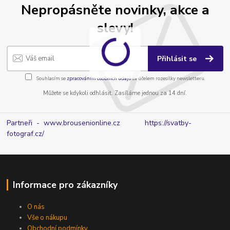
Nepropásněte novinky, akce a
slevy!
Přihlásit se
Souhlasím se
zpracováním osobních údajů
za účelem rozesílky newsletteru.
Můžete se kdykoli odhlásit. Zasíláme jednou za 14 dní.
Partneři - www.brousenionline.cz
https://svatby-
fotograf.cz/
Informace pro zákazníky
O nás
Vše o nákupu
Obchodní podmínky