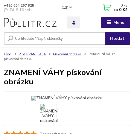
0
ks
+420 604 267 825
CZK
za
0 Kč
(Po-Pá, 8-16 hod.)
Menu
Hledat
Úvod
PÍSKOVÁNÍ SKLA
Pískování obrázků
ZNAMENÍ VÁHY
pískování obrázku
ZNAMENÍ VÁHY pískování
obrázku