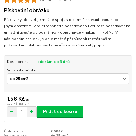
Ohodnotit produkt
Pískování obrázku
Pískovaný obrázek je možné spojit s textem Piskovani-textu nebo s
jiným obrázkem. V roletce vyberte požadovanou velikost, požadavek na
umístění uveďte do poznámky k objednávce v nákupním košíku. V
následném náhledu je dále možné přizpůsobit rozměr vašim
požadavkům. Náhled zasíláme vždy a zdarma.
celý popis
Dostupnost
odeslání do 3 dnů
Velikost obrázku
158 Kč
/
ks
131 Kč
bez DPH
Přidat do košíku
Číslo produktu:
ON007
Velikost obrázku:
do 25 cm2