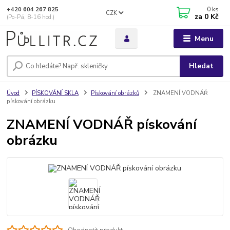
0
ks
+420 604 267 825
CZK
za
0 Kč
(Po-Pá, 8-16 hod.)
Menu
Hledat
Úvod
PÍSKOVÁNÍ SKLA
Pískování obrázků
ZNAMENÍ VODNÁŘ
pískování obrázku
ZNAMENÍ VODNÁŘ pískování
obrázku