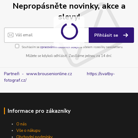
Nepropásněte novinky, akce a
slevy!
Přihlásit se
Souhlasím se
zpracováním osobních údajů
za účelem rozesílky newsletteru.
Můžete se kdykoli odhlásit. Zasíláme jednou za 14 dní.
Partneři - www.brousenionline.cz
https://svatby-
fotograf.cz/
Informace pro zákazníky
O nás
Vše o nákupu
Obchodní podmínky