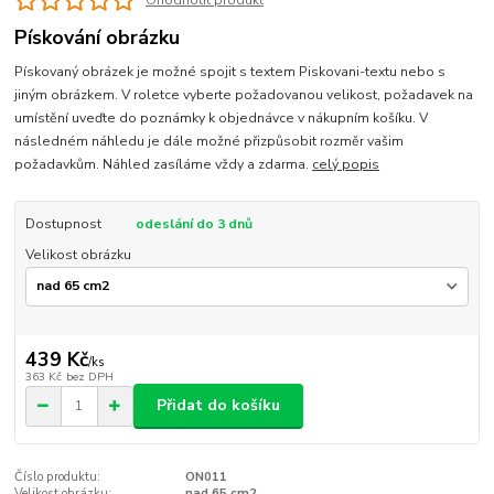
Ohodnotit produkt
Pískování obrázku
Pískovaný obrázek je možné spojit s textem Piskovani-textu nebo s
jiným obrázkem. V roletce vyberte požadovanou velikost, požadavek na
umístění uveďte do poznámky k objednávce v nákupním košíku. V
následném náhledu je dále možné přizpůsobit rozměr vašim
požadavkům. Náhled zasíláme vždy a zdarma.
celý popis
Dostupnost
odeslání do 3 dnů
Velikost obrázku
439 Kč
/
ks
363 Kč
bez DPH
Přidat do košíku
Číslo produktu:
ON011
Velikost obrázku:
nad 65 cm2