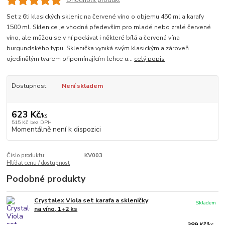
Ohodnotit produkt
Set z 6ti klasických sklenic na červené víno o objemu 450 ml a karafy
1500 ml. Sklenice je vhodná především pro mladé nebo zralé červené
víno, ale můžou se v ní podávat i některé bílá a červená vína
burgundského typu. Sklenička vyniká svým klasickým a zároveň
ojedinělým tvarem připomínajícím lehce u...
celý popis
Dostupnost
Není skladem
623 Kč
/
ks
515 Kč
bez DPH
Momentálně není k dispozici
Číslo produktu:
KV003
Hlídat cenu / dostupnost
Podobné produkty
Crystalex Viola set karafa a skleničky
Skladem
na víno, 1+2 ks
389 Kč
/
ks