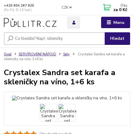
0
ks
+420 604 267 825
CZK
za
0 Kč
(Po-Pá, 8-16 hod.)
Menu
Hledat
Úvod
SERVÍROVÁNÍ NÁPOJŮ
Sety
Crystalex Sandra set karafa a
skleničky na víno, 1+6 ks
Crystalex Sandra set karafa a
skleničky na víno, 1+6 ks