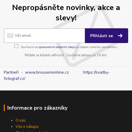
Nepropásněte novinky, akce a
slevy!
Přihlásit se
Souhlasím se
zpracováním osobních údajů
za účelem rozesílky newsletteru.
Můžete se kdykoli odhlásit. Zasíláme jednou za 14 dní.
Partneři - www.brousenionline.cz
https://svatby-
fotograf.cz/
Informace pro zákazníky
O nás
Vše o nákupu