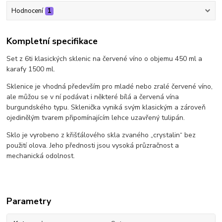
Hodnocení
1
Kompletní specifikace
Set z 6ti klasických sklenic na červené víno o objemu 450 ml a
karafy 1500 ml.
Sklenice je vhodná především pro mladé nebo zralé červené víno,
ale můžou se v ní podávat i některé bílá a červená vína
burgundského typu. Sklenička vyniká svým klasickým a zároveň
ojedinělým tvarem připomínajícím lehce uzavřený tulipán.
Sklo je vyrobeno z křišťálového skla zvaného „crystalin“ bez
použití olova. Jeho přednosti jsou vysoká průzračnost a
mechanická odolnost.
Parametry