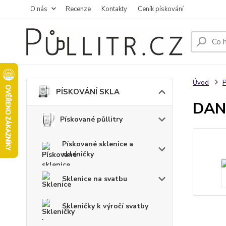
O nás
Recenze
Kontakty
Ceník pískování
Úvod
PÍSKOVÁNÍ SKLA
DANĚ
Pískované půllitry
Pískované sklenice a
skleničky
Sklenice na svatbu
Skleničky k výročí svatby