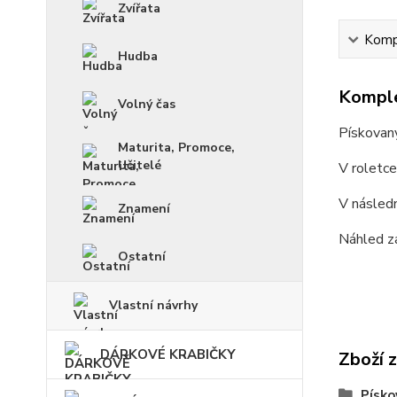
Zvířata
Kompl
Hudba
Komple
Volný čas
Pískovan
Maturita, Promoce,
Učitelé
V roletc
V násled
Znamení
Náhled z
Ostatní
Vlastní návrhy
DÁRKOVÉ KRABIČKY
Zboží 
Písko