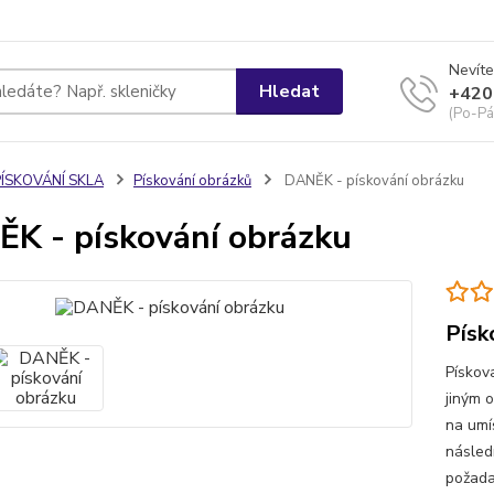
Nevíte
Hledat
+420
(Po-Pá
PÍSKOVÁNÍ SKLA
Pískování obrázků
DANĚK - pískování obrázku
K - pískování obrázku
Písk
Pískov
jiným 
na umí
násled
požada