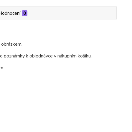
Hodnocení
0
m obrázkem.
do poznámky k objednávce v nákupním košíku.
m.