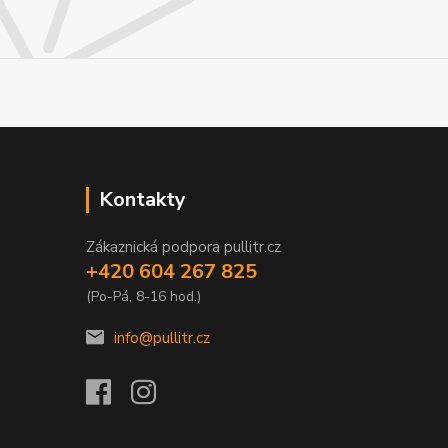
Kontakty
Zákaznická podpora pullitr.cz
+420 604 267 825
(Po-Pá, 8-16 hod.)
info@pullitr.cz