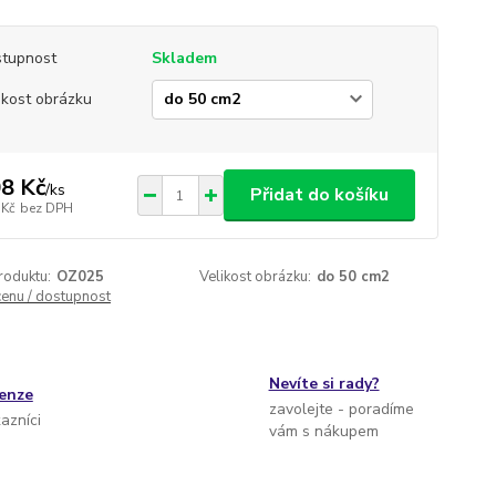
tupnost
Skladem
ikost obrázku
8 Kč
/
ks
Přidat do košíku
 Kč
bez DPH
roduktu:
OZ025
Velikost obrázku:
do 50 cm2
cenu / dostupnost
Nevíte si rady?
cenze
zavolejte - poradíme
kazníci
vám s nákupem