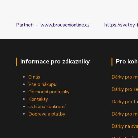
Partneři - www.brousenionline.cz
https://svatby-
Informace pro zákazníky
Pro koh
O nás
Dárky pro m
Vše o nákupu
Dárky pro ž
Obchodní podmínky
Kontakty
Dárky pro ta
Ochrana soukromí
Doprava a platby
Dárky pro m
Dárky na sv