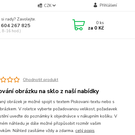
Přihlášení
CZK
 si rady? Zavolejte.
0
ks
 604 267 825
za
0 Kč
, 8-16 hod.)
Ohodnotit produkt
ování obrázku na sklo z naší nabídky
aný obrázek je možné spojit s textem Piskovani-textu nebo s
obrázkem. V roletce vyberte požadovanou velikost, požadavek
stění uveďte do poznámky k objednávce v nákupním košíku. V
ném náhledu je dále možné přizpůsobit rozměr vašim
vkům. Náhled zasíláme vždy a zdarma.
celý popis