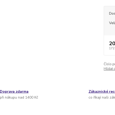
Dos
Vel
20
172
Číslo p
Hlídat 
Doprava zdarma
Zákaznické re
při nákupu nad 1400 Kč
co říkají naši zá