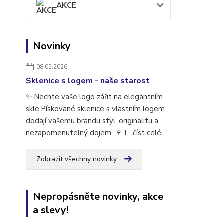
AKCE
Novinky
08.05.2026
Sklenice s logem - naše starost
✨ Nechte vaše logo zářit na elegantním
skle.Pískované sklenice s vlastním logem
dodají vašemu brandu styl, originalitu a
nezapomenutelný dojem. 🍷 I...
číst celé
Zobrazit všechny novinky
Nepropásněte novinky, akce
a slevy!