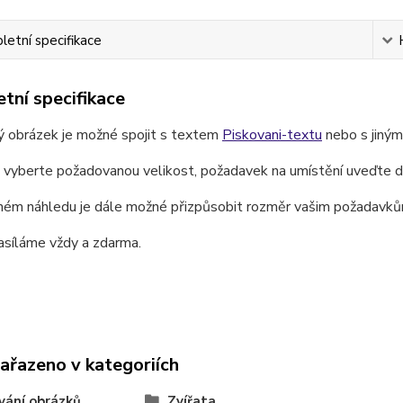
etní specifikace
tní specifikace
ý obrázek je možné spojit s textem
Piskovani-textu
nebo s jiný
e vyberte požadovanou velikost, požadavek na umístění uveďte 
ném náhledu je dále možné přizpůsobit rozměr vašim požadavků
asíláme vždy a zdarma.
zařazeno v kategoriích
vání obrázků
Zvířata