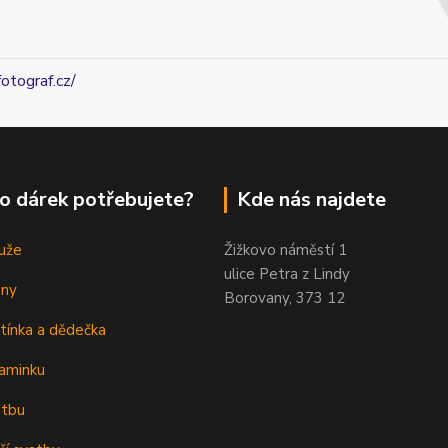
fotograf.cz/
o dárek potřebujete?
Kde nás najdete
uže
Žižkovo náměstí 1
ulice Petra z Lindy
eny
Borovany, 373 12
tínka a dědečka
aminku
atbu