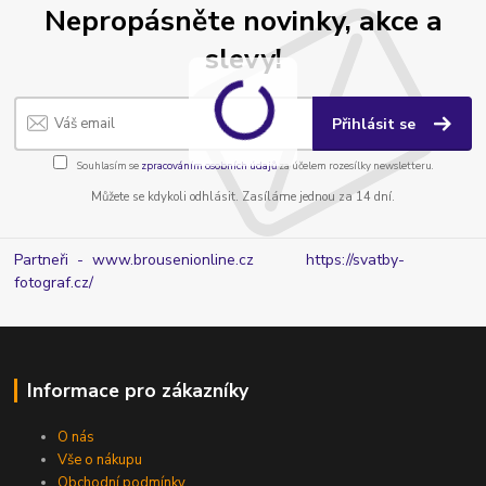
Nepropásněte novinky, akce a
slevy!
Přihlásit se
Souhlasím se
zpracováním osobních údajů
za účelem rozesílky newsletteru.
Můžete se kdykoli odhlásit. Zasíláme jednou za 14 dní.
Partneři - www.brousenionline.cz
https://svatby-
fotograf.cz/
Informace pro zákazníky
O nás
Vše o nákupu
Obchodní podmínky