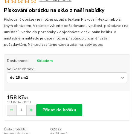
Ohodnotit produkt
Pískování obrázku na sklo z naší nabídky
Pískovaný obrázek je možné spojit s textem Piskovani-textu nebo s
jiným obrázkem. V roletce vyberte požadovanou velikost, požadavek na
umístění uveďte do poznámky k objednávce v nákupním košíku. V
následném náhledu je dále možné přizpůsobit rozměr vašim
požadavkům. Náhled zasíláme vždy a zdarma.
celý popis
Dostupnost
Skladem
Velikost obrázku
158 Kč
/
ks
131 Kč
bez DPH
Přidat do košíku
Číslo produktu:
OZ027
Velikost obrázku:
do 25 cm2