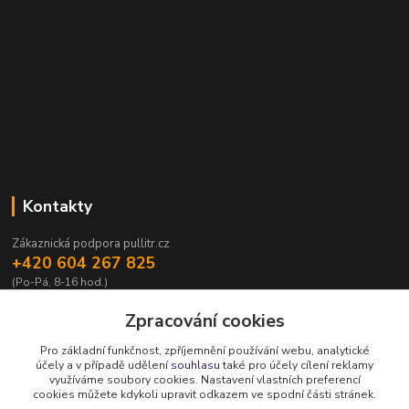
Kontakty
Zákaznická podpora pullitr.cz
+420 604 267 825
(Po-Pá, 8-16 hod.)
info@pullitr.cz
Zpracování cookies
Pro základní funkčnost, zpříjemnění používání webu, analytické
účely a v případě udělení
souhlasu
také pro účely cílení reklamy
využíváme soubory cookies. Nastavení vlastních preferencí
cookies můžete kdykoli upravit odkazem ve spodní části stránek.