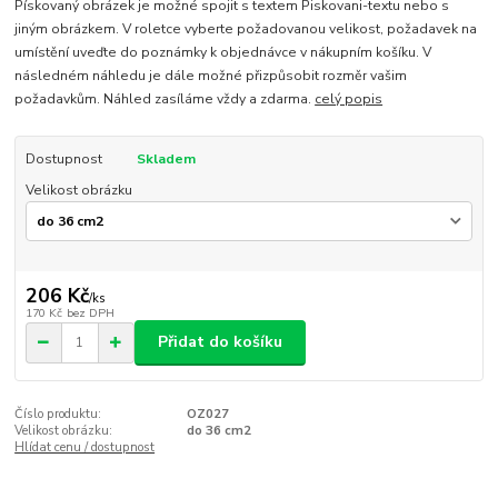
Pískovaný obrázek je možné spojit s textem Piskovani-textu nebo s
jiným obrázkem. V roletce vyberte požadovanou velikost, požadavek na
umístění uveďte do poznámky k objednávce v nákupním košíku. V
následném náhledu je dále možné přizpůsobit rozměr vašim
požadavkům. Náhled zasíláme vždy a zdarma.
celý popis
Dostupnost
Skladem
Velikost obrázku
206 Kč
/
ks
170 Kč
bez DPH
Přidat do košíku
Číslo produktu:
OZ027
Velikost obrázku:
do 36 cm2
Hlídat cenu / dostupnost