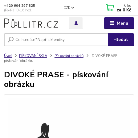
0
ks
+420 604 267 825
CZK
za
0 Kč
(Po-Pá, 8-16 hod.)
Menu
Hledat
Úvod
PÍSKOVÁNÍ SKLA
Pískování obrázků
DIVOKÉ PRASE -
pískování obrázku
DIVOKÉ PRASE - pískování
obrázku