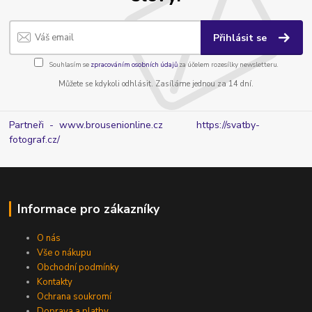
Přihlásit se
Souhlasím se
zpracováním osobních údajů
za účelem rozesílky newsletteru.
Můžete se kdykoli odhlásit. Zasíláme jednou za 14 dní.
Partneři - www.brousenionline.cz
https://svatby-
fotograf.cz/
Informace pro zákazníky
O nás
Vše o nákupu
Obchodní podmínky
Kontakty
Ochrana soukromí
Doprava a platby