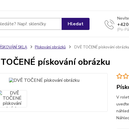
Nevíte
Hledat
+420
(Po-Pá
PÍSKOVÁNÍ SKLA
Pískování obrázků
DVĚ TOČENÉ pískování obrázk
TOČENÉ pískování obrázku
Písk
V role
uveďte
náhled
Náhled