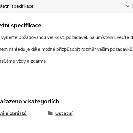
etní specifikace
tní specifikace
e vyberte požadovanou velikost, požadavek na umístění uveďte 
ném náhledu je dále možné přizpůsobit rozměr vašim požadavků
asíláme vždy a zdarma.
zařazeno v kategoriích
vání obrázků
Ostatní