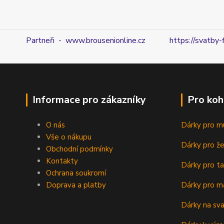
Partneři - www.brousenionline.cz
https://svatby-
Informace pro zákazníky
Pro koh
O nás
Dárky pro m
Vše o nákupu
Dárky pro ž
Obchodní podmínky
Kontakty
Dárky pro ta
Ochrana soukromí
Doprava a platby
Dárky pro m
Dárky na sv