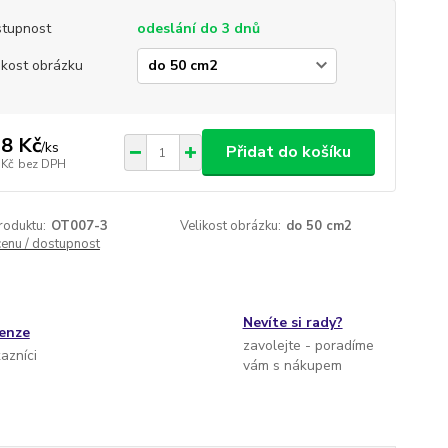
tupnost
odeslání do 3 dnů
ikost obrázku
8 Kč
/
ks
Přidat do košíku
 Kč
bez DPH
roduktu:
OT007-3
Velikost obrázku:
do 50 cm2
cenu / dostupnost
Nevíte si rady?
cenze
zavolejte - poradíme
kazníci
vám s nákupem