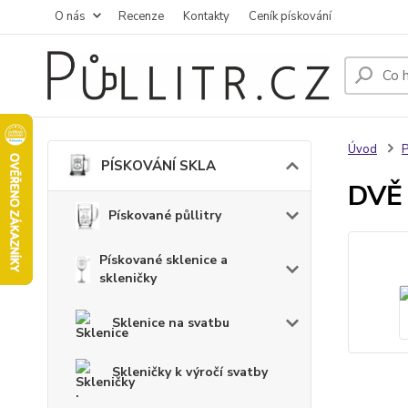
O nás
Recenze
Kontakty
Ceník pískování
Úvod
PÍSKOVÁNÍ SKLA
DVĚ 
Pískované půllitry
Pískované sklenice a
skleničky
Sklenice na svatbu
Skleničky k výročí svatby