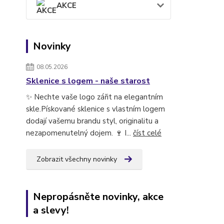
AKCE
Novinky
08.05.2026
Sklenice s logem - naše starost
✨ Nechte vaše logo zářit na elegantním
skle.Pískované sklenice s vlastním logem
dodají vašemu brandu styl, originalitu a
nezapomenutelný dojem. 🍷 I...
číst celé
Zobrazit všechny novinky
Nepropásněte novinky, akce
a slevy!