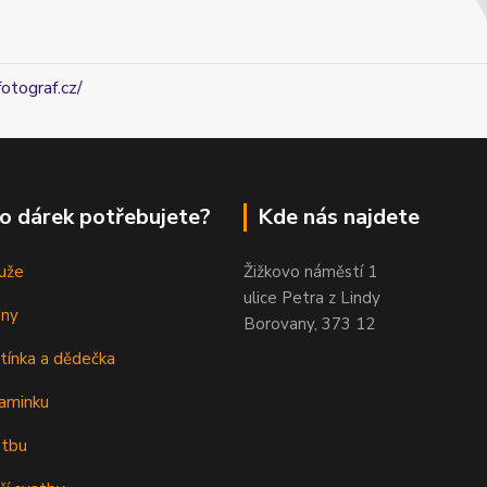
fotograf.cz/
o dárek potřebujete?
Kde nás najdete
uže
Žižkovo náměstí 1
ulice Petra z Lindy
eny
Borovany, 373 12
tínka a dědečka
aminku
atbu