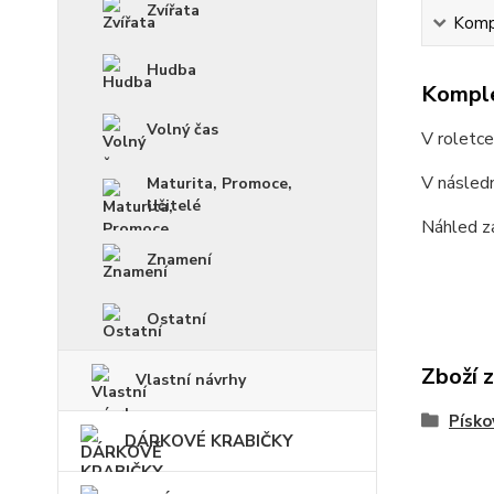
Zvířata
Kompl
Hudba
Komple
Volný čas
V roletc
V násled
Maturita, Promoce,
Učitelé
Náhled z
Znamení
Ostatní
Zboží 
Vlastní návrhy
Písko
DÁRKOVÉ KRABIČKY