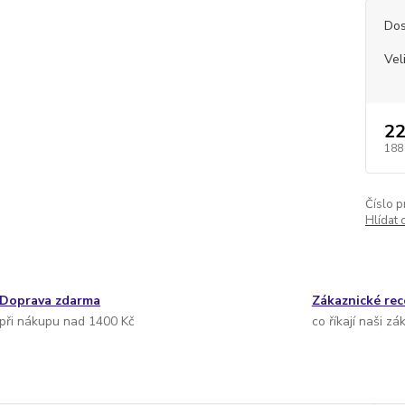
Dos
Vel
22
188
Číslo p
Hlídat 
Doprava zdarma
Zákaznické re
při nákupu nad 1400 Kč
co říkají naši zá