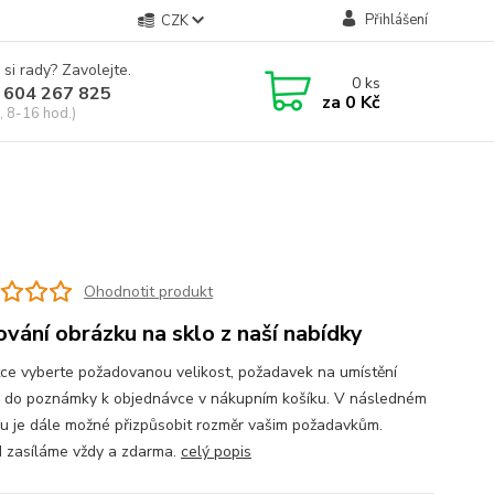
Přihlášení
CZK
 si rady? Zavolejte.
0
ks
 604 267 825
za
0 Kč
, 8-16 hod.)
u
Ohodnotit produkt
ování obrázku na sklo z naší nabídky
tce vyberte požadovanou velikost, požadavek na umístění
 do poznámky k objednávce v nákupním košíku. V následném
u je dále možné přizpůsobit rozměr vašim požadavkům.
 zasíláme vždy a zdarma.
celý popis