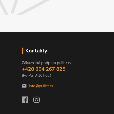
Kontakty
Zákaznická podpora pullitr.cz
+420 604 267 825
(Po-Pá, 8-16 hod.)
info@pullitr.cz