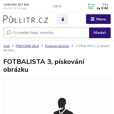
0
ks
+420 604 267 825
CZK
za
0 Kč
(Po-Pá, 8-16 hod.)
Menu
Hledat
Úvod
PÍSKOVÁNÍ SKLA
Pískování obrázků
FOTBALISTA 3, pískování
obrázku
FOTBALISTA 3, pískování
obrázku