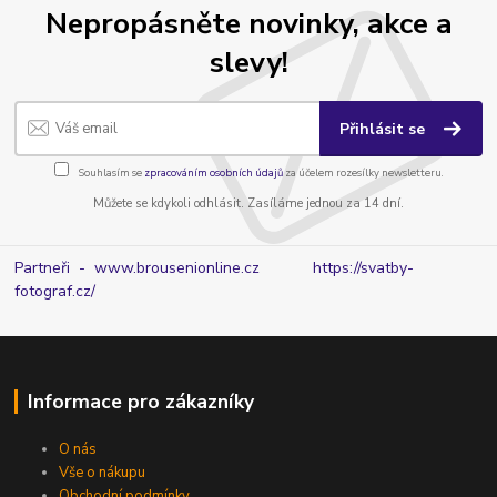
Nepropásněte novinky, akce a
slevy!
Přihlásit se
Souhlasím se
zpracováním osobních údajů
za účelem rozesílky newsletteru.
Můžete se kdykoli odhlásit. Zasíláme jednou za 14 dní.
Partneři - www.brousenionline.cz
https://svatby-
fotograf.cz/
Informace pro zákazníky
O nás
Vše o nákupu
Obchodní podmínky