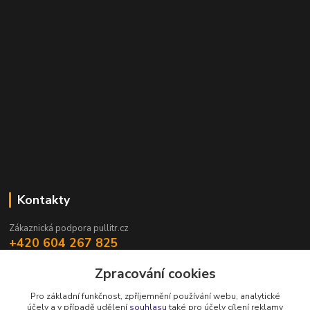
Kontakty
Zákaznická podpora pullitr.cz
+420 604 267 825
(Po-Pá, 8-16 hod.)
Zpracování cookies
info@pullitr.cz
Pro základní funkčnost, zpříjemnění používání webu, analytické
účely a v případě udělení
souhlasu
také pro účely cílení reklamy