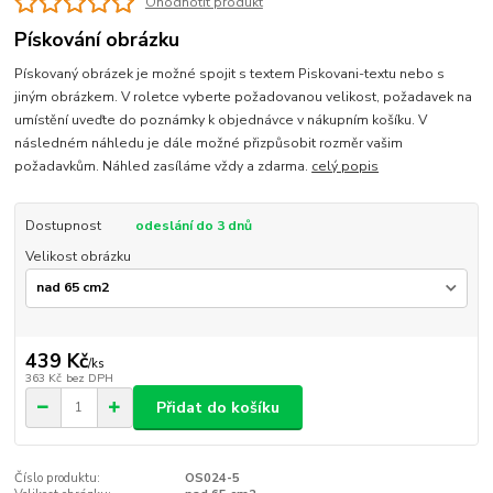
Ohodnotit produkt
Pískování obrázku
Pískovaný obrázek je možné spojit s textem Piskovani-textu nebo s
jiným obrázkem. V roletce vyberte požadovanou velikost, požadavek na
umístění uveďte do poznámky k objednávce v nákupním košíku. V
následném náhledu je dále možné přizpůsobit rozměr vašim
požadavkům. Náhled zasíláme vždy a zdarma.
celý popis
Dostupnost
odeslání do 3 dnů
Velikost obrázku
439 Kč
/
ks
363 Kč
bez DPH
Přidat do košíku
Číslo produktu:
OS024-5