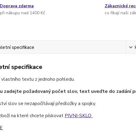
Doprava zdarma
Zákaznické re
při nákupu nad 1400 Kč
co říkají naši zá
etní specifikace
tní specifikace
 vlastního textu z jednoho pohledu.
u zadejte požadovaný počet slov, text uveďte do zadání p
ví slov se nezapočítávají předložky a spojky.
zboží na které chcete pískovat
PIVNI-SKLO
E