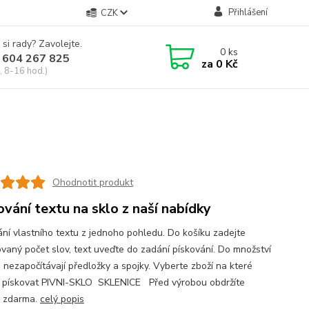
Přihlášení
CZK
 si rady? Zavolejte.
0
ks
 604 267 825
za
0 Kč
, 8-16 hod.)
Ohodnotit produkt
ování textu na sklo z naší nabídky
ání vlastního textu z jednoho pohledu. Do košíku zadejte
vaný počet slov, text uveďte do zadání pískování. Do množství
e nezapočítávají předložky a spojky. Vyberte zboží na které
 pískovat PIVNI-SKLO SKLENICE Před výrobou obdržíte
 zdarma.
celý popis