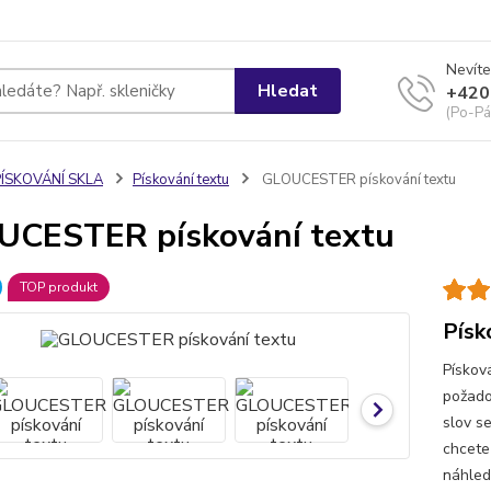
Nevíte
Hledat
+420
(Po-Pá
PÍSKOVÁNÍ SKLA
Pískování textu
GLOUCESTER pískování textu
CESTER pískování textu
TOP produkt
Písk
Pískov
požado
slov s
chcete
náhled