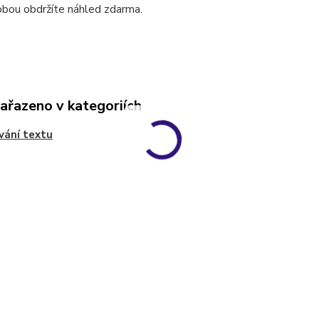
obou obdržíte náhled zdarma.
zařazeno v kategoriích
vání textu