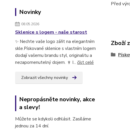
Před výr
Novinky
08.05.2026
Sklenice s logem - naše starost
✨ Nechte vaše logo zářit na elegantním
Zboží 
skle.Pískované sklenice s vlastním logem
Písko
dodají vašemu brandu styl, originalitu a
nezapomenutelný dojem. 🍷 I...
číst celé
Zobrazit všechny novinky
Nepropásněte novinky, akce
a slevy!
Můžete se kdykoli odhlásit. Zasíláme
jednou za 14 dní.