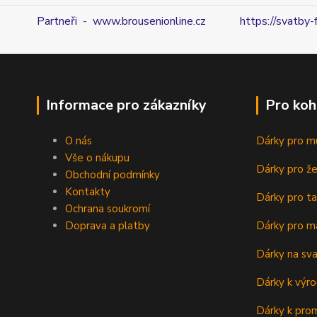
Partneři - www.brousenionline.cz
https://svatby-
Informace pro zákazníky
Pro koh
O nás
Dárky pro m
Vše o nákupu
Dárky pro ž
Obchodní podmínky
Kontakty
Dárky pro ta
Ochrana soukromí
Doprava a platby
Dárky pro m
Dárky na sv
Dárky k výro
Dárky k prom