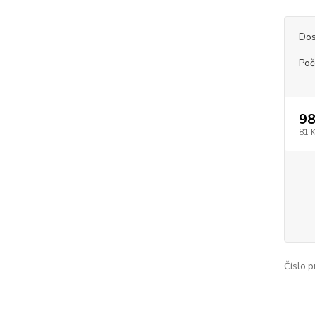
Dos
Poč
98
81 
Číslo p