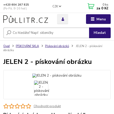
0
ks
+420 604 267 825
CZK
za
0 Kč
(Po-Pá, 8-16 hod.)
Menu
Hledat
Úvod
PÍSKOVÁNÍ SKLA
Pískování obrázků
JELEN 2 - pískování
obrázku
JELEN 2 - pískování obrázku
Ohodnotit produkt