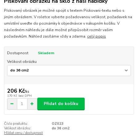
Pískování obrázku na sklo z naší nabídky
Pískovaný obrázek je možné spojit s textem Piskovani-textu nebo s
jiným obrázkem. V roletce vyberte požadovanou velikost, požadavek na
umístění uveďte do poznámky k objednávce v nákupním košíku. V
následném náhledu je dále možné přizpůsobit rozměr vašim
požadavkům. Náhled zasíláme vždy a zdarma.
celý popis
Dostupnost
Skladem
Velikost obrázku
206 Kč
/
ks
170 Kč
bez DPH
Přidat do košíku
Číslo produktu:
OZ023
Velikost obrázku:
do 36 cm2
Hlídat cenu / dostupnost