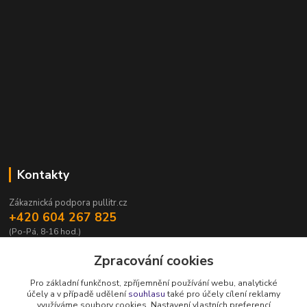
Kontakty
Zákaznická podpora pullitr.cz
+420 604 267 825
(Po-Pá, 8-16 hod.)
info@pullitr.cz
Zpracování cookies
Pro základní funkčnost, zpříjemnění používání webu, analytické
účely a v případě udělení
souhlasu
také pro účely cílení reklamy
využíváme soubory cookies. Nastavení vlastních preferencí