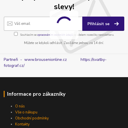
slevy!
Přihlásit se
Souhlasím se
zpracováním osobních údajů
za účelem rozesílky newsletteru.
Můžete se kdykoli odhlásit. Zasíláme jednou za 14 dní.
Partneři - www.brousenionline.cz
https://svatby-
fotograf.cz/
Informace pro zákazníky
O nás
Vše o nákupu
Obchodní podmínky
Kontakty