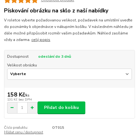
Ohodnotit produkt
Pískování obrázku na sklo z naší nabídky
V roletce vyberte požadovanou velikost, požadavek na umístění uveďte
do poznámky k objednávce v nákupním košíku. V následném náhledu je
dále možné přizpůsobit rozměr vašim požadavkům. Náhled zasíláme
vždy a zdarma.
celý popis
Dostupnost
odeslání do 3 dnů
Velikost obrázku
158 Kč
/
ks
131 Kč
bez DPH
Přidat do košíku
Číslo produktu:
OT015
Hlídat cenu / dostupnost