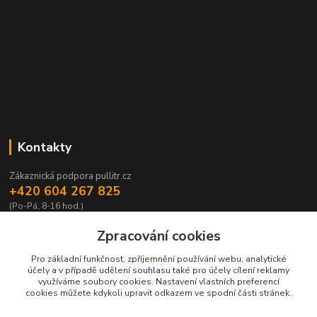
Kontakty
Zákaznická podpora pullitr.cz
+420 604 267 825
(Po-Pá, 8-16 hod.)
info@pullitr.cz
Zpracování cookies
Pro základní funkčnost, zpříjemnění používání webu, analytické
účely a v případě udělení
souhlasu
také pro účely cílení reklamy
využíváme soubory cookies. Nastavení vlastních preferencí
cookies můžete kdykoli upravit odkazem ve spodní části stránek.