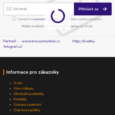
Přihlásit se
Souhlasím se
zpracováním osobních údajů
za účelem rozesílky newsletteru.
Můžete se kdykoli odhlásit. Zasíláme jednou za 14 dní.
Partneři - www.brousenionline.cz
https://svatby-
fotograf.cz/
Informace pro zákazníky
O nás
Vše o nákupu
Obchodní podmínky
Kontakty
Ochrana soukromí
Doprava a platby