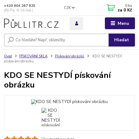
0
ks
+420 604 267 825
CZK
za
0 Kč
(Po-Pá, 8-16 hod.)
Menu
Hledat
Úvod
PÍSKOVÁNÍ SKLA
Pískování obrázků
KDO SE NESTYDÍ
pískování obrázku
KDO SE NESTYDÍ pískování
obrázku