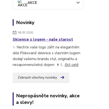
AKCE
Novinky
08.05.2026
Sklenice s logem - naše starost
✨ Nechte vaše logo zářit na elegantním
skle.Pískované sklenice s vlastním logem
dodají vašemu brandu styl, originalitu a
nezapomenutelný dojem. 🍷 I...
číst celé
Zobrazit všechny novinky
Nepropásněte novinky, akce
a slevy!