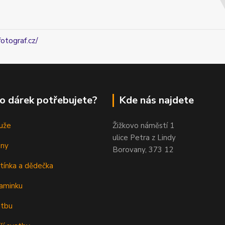
fotograf.cz/
o dárek potřebujete?
Kde nás najdete
uže
Žižkovo náměstí 1
ulice Petra z Lindy
eny
Borovany, 373 12
tínka a dědečka
aminku
atbu