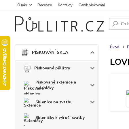
O nás
Recenze
Kontakty
Ceník pískování
Úvod
PÍSKOVÁNÍ SKLA
LOVE
Pískované půllitry
Pískované sklenice a
skleničky
Sklenice na svatbu
Skleničky k výročí svatby