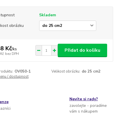
tupnost
Skladem
ikost obrázku
8 Kč
/
ks
Přidat do košíku
 Kč
bez DPH
roduktu:
OV050-1
Velikost obrázku:
do 25 cm2
cenu / dostupnost
Nevíte si rady?
cenze
zavolejte - poradíme
kazníci
vám s nákupem