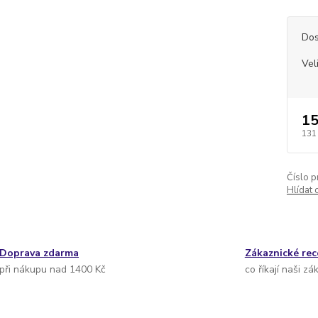
Dos
Vel
15
131
Číslo p
Hlídat 
Doprava zdarma
Zákaznické re
při nákupu nad 1400 Kč
co říkají naši zá