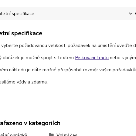
etní specifikace
tní specifikace
e vyberte požadovanou velikost, požadavek na umístění uveďte 
ý obrázek je možné spojit s textem
Piskovani-textu
nebo s jiný
ném náhledu je dále možné přizpůsobit rozměr vašim požadavků
asíláme vždy a zdarma.
zařazeno v kategoriích
vání obrázků
Volný čas