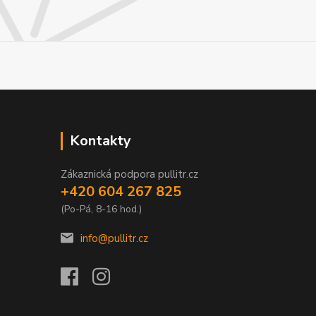
Kontakty
Zákaznická podpora pullitr.cz
+420 604 267 825
(Po-Pá, 8-16 hod.)
info@pullitr.cz