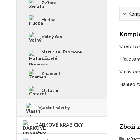
Zvířata
Kompl
Hudba
Komple
Volný čas
V roletc
Maturita, Promoce,
Učitelé
Pískovan
V násled
Znamení
Náhled z
Ostatní
Vlastní návrhy
DÁRKOVÉ KRABIČKY
Zboží 
Písko