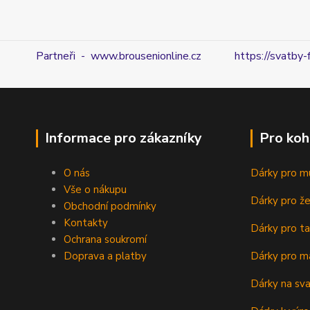
Partneři - www.brousenionline.cz
https://svatby-
Informace pro zákazníky
Pro koh
O nás
Dárky pro m
Vše o nákupu
Dárky pro ž
Obchodní podmínky
Kontakty
Dárky pro ta
Ochrana soukromí
Doprava a platby
Dárky pro m
Dárky na sv