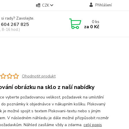
Přihlášení
CZK
 si rady? Zavolejte.
0
ks
 604 267 825
za
0 Kč
, 8-16 hod.)
Ohodnotit produkt
ování obrázku na sklo z naší nabídky
tce vyberte požadovanou velikost, požadavek na umístění
 do poznámky k objednávce v nákupním košíku. Pískovaný
k je možné spojit s textem Piskovani-textu nebo s jiným
em. V následném náhledu je dále možné přizpůsobit rozměr
požadavkům. Náhled zasíláme vždy a zdarma.
celý popis