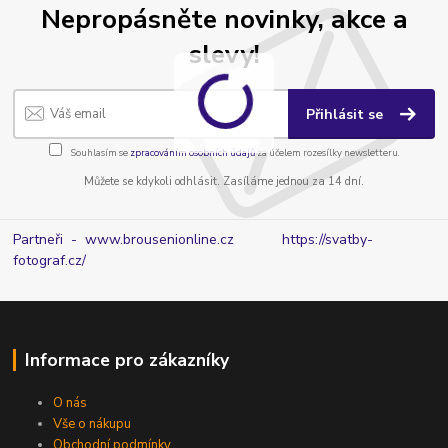
Nepropásněte novinky, akce a
slevy!
Přihlásit se
Souhlasím se
zpracováním osobních údajů
za účelem rozesílky newsletteru.
Můžete se kdykoli odhlásit. Zasíláme jednou za 14 dní.
Partneři - www.brousenionline.cz
https://svatby-
fotograf.cz/
Informace pro zákazníky
O nás
Vše o nákupu
Obchodní podmínky