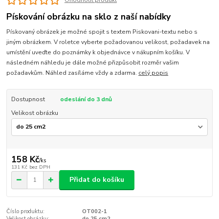
Ohodnotit produkt
Pískování obrázku na sklo z naší nabídky
Pískovaný obrázek je možné spojit s textem Piskovani-textu nebo s
jiným obrázkem. V roletce vyberte požadovanou velikost, požadavek na
umístění uveďte do poznámky k objednávce v nákupním košíku. V
následném náhledu je dále možné přizpůsobit rozměr vašim
požadavkům. Náhled zasíláme vždy a zdarma.
celý popis
Dostupnost
odeslání do 3 dnů
Velikost obrázku
158 Kč
/
ks
131 Kč
bez DPH
Přidat do košíku
Číslo produktu:
OT002-1
Velikost obrázku:
do 25 cm2