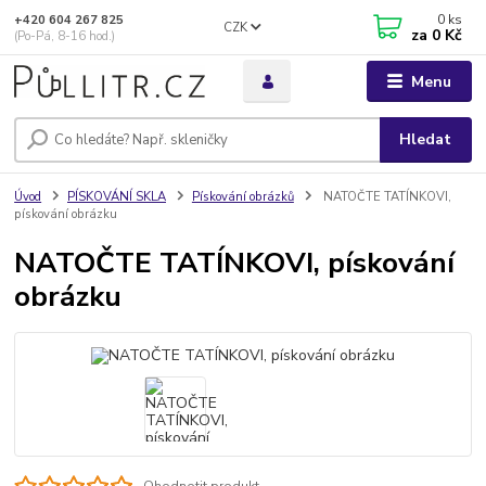
0
ks
+420 604 267 825
CZK
za
0 Kč
(Po-Pá, 8-16 hod.)
Menu
Hledat
Úvod
PÍSKOVÁNÍ SKLA
Pískování obrázků
NATOČTE TATÍNKOVI,
pískování obrázku
NATOČTE TATÍNKOVI, pískování
obrázku