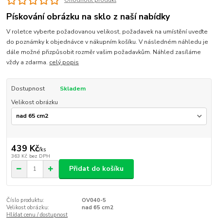
Ohodnotit produkt
Pískování obrázku na sklo z naší nabídky
V roletce vyberte požadovanou velikost, požadavek na umístění uveďte
do poznámky k objednávce v nákupním košíku. V následném náhledu je
dále možné přizpůsobit rozměr vašim požadavkům. Náhled zasíláme
vždy a zdarma.
celý popis
Dostupnost
Skladem
Velikost obrázku
439 Kč
/
ks
363 Kč
bez DPH
Přidat do košíku
Číslo produktu:
OV040-5
Velikost obrázku:
nad 65 cm2
Hlídat cenu / dostupnost