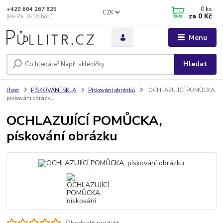
0
ks
+420 604 267 825
CZK
za
0 Kč
(Po-Pá, 8-16 hod.)
Menu
Hledat
Úvod
PÍSKOVÁNÍ SKLA
Pískování obrázků
OCHLAZUJÍCÍ POMŮCKA,
pískování obrázku
OCHLAZUJÍCÍ POMŮCKA,
pískování obrázku