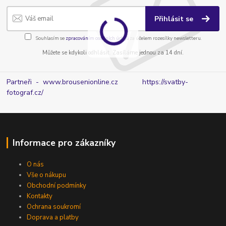
Přihlásit se
Souhlasím se
zpracováním osobních údajů
za účelem rozesílky newsletteru.
Můžete se kdykoli odhlásit. Zasíláme jednou za 14 dní.
Partneři - www.brousenionline.cz
https://svatby-
fotograf.cz/
Informace pro zákazníky
O nás
Vše o nákupu
Obchodní podmínky
Kontakty
Ochrana soukromí
Doprava a platby