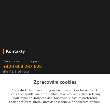
Kontakty
Zákaznická podpora pullitr.cz
+420 604 267 825
(Po-Pá, 8-16 hod.)
info@pullitr.cz
Zpracování cookies
Pro základní funkčnost, zpříjemnění používání webu, analytické
účely a v případě udělení
souhlasu
také pro účely cílení reklamy
využíváme soubory cookies. Nastavení vlastních preferencí
cookies můžete kdykoli upravit odkazem ve spodní části stránek.