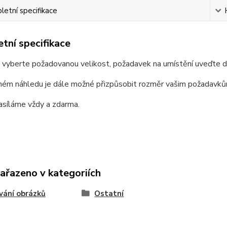
etní specifikace
tní specifikace
e vyberte požadovanou velikost, požadavek na umístění uveďte 
ném náhledu je dále možné přizpůsobit rozměr vašim požadavků
asíláme vždy a zdarma.
zařazeno v kategoriích
vání obrázků
Ostatní