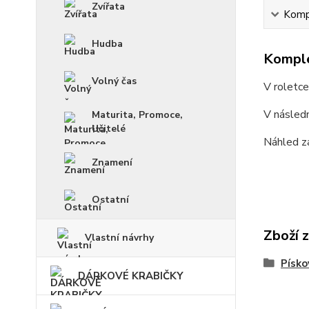
Zvířata
Kompl
Hudba
Komple
Volný čas
V roletc
V násled
Maturita, Promoce,
Učitelé
Náhled z
Znamení
Ostatní
Zboží 
Vlastní návrhy
Písko
DÁRKOVÉ KRABIČKY