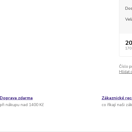
Dos
Vel
20
170
Číslo p
Hlídat 
Doprava zdarma
Zákaznické re
při nákupu nad 1400 Kč
co říkají naši zá