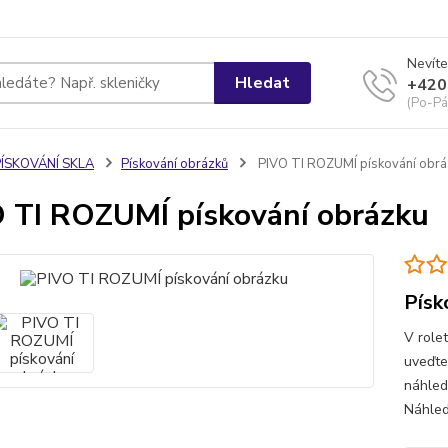
Nevíte
Hledat
+420
(Po-Pá
PÍSKOVÁNÍ SKLA
Pískování obrázků
PIVO TI ROZUMÍ pískování obrá
 TI ROZUMÍ pískování obrázku
Písk
V role
uveďte
náhled
Náhled