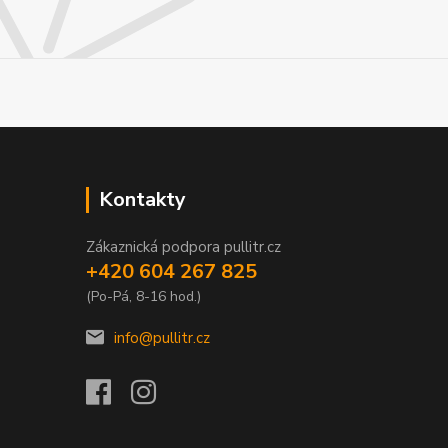
Kontakty
Zákaznická podpora pullitr.cz
+420 604 267 825
(Po-Pá, 8-16 hod.)
info@pullitr.cz