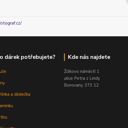
fotograf.cz/
o dárek potřebujete?
Kde nás najdete
uže
Žižkovo náměstí 1
ulice Petra z Lindy
eny
Borovany, 373 12
tínka a dědečka
aminku
atbu