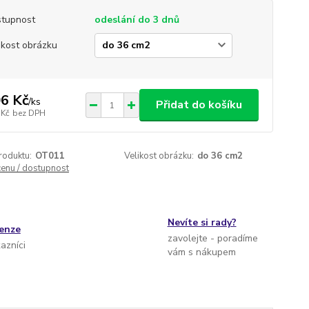
tupnost
odeslání do 3 dnů
ikost obrázku
6 Kč
/
ks
Přidat do košíku
 Kč
bez DPH
roduktu:
OT011
Velikost obrázku:
do 36 cm2
cenu / dostupnost
Nevíte si rady?
cenze
zavolejte - poradíme
kazníci
vám s nákupem