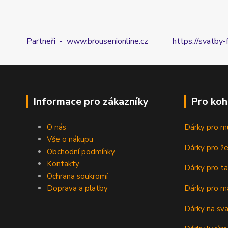
Partneři - www.brousenionline.cz
https://svatby-
Informace pro zákazníky
Pro koh
O nás
Dárky pro m
Vše o nákupu
Dárky pro ž
Obchodní podmínky
Kontakty
Dárky pro ta
Ochrana soukromí
Doprava a platby
Dárky pro m
Dárky na sv