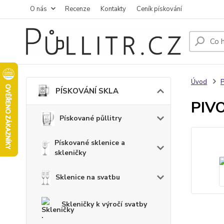
O nás
Recenze
Kontakty
Ceník pískování
Úvod
PÍSKOVÁNÍ SKLA
PIVO
Pískované půllitry
Pískované sklenice a
skleničky
Sklenice na svatbu
Skleničky k výročí svatby