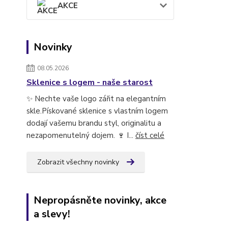
AKCE
Novinky
08.05.2026
Sklenice s logem - naše starost
✨ Nechte vaše logo zářit na elegantním
skle.Pískované sklenice s vlastním logem
dodají vašemu brandu styl, originalitu a
nezapomenutelný dojem. 🍷 I...
číst celé
Zobrazit všechny novinky
Nepropásněte novinky, akce
a slevy!