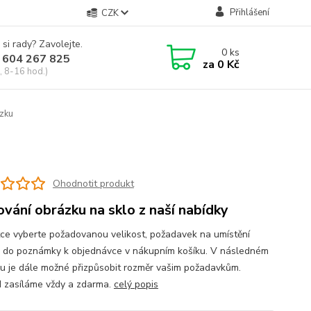
Přihlášení
CZK
 si rady? Zavolejte.
0
ks
 604 267 825
za
0 Kč
, 8-16 hod.)
zku
Ohodnotit produkt
ování obrázku na sklo z naší nabídky
tce vyberte požadovanou velikost, požadavek na umístění
 do poznámky k objednávce v nákupním košíku. V následném
u je dále možné přizpůsobit rozměr vašim požadavkům.
 zasíláme vždy a zdarma.
celý popis