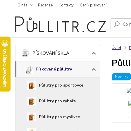
O nás
Recenze
Kontakty
Ceník pískování
Úvod
PÍSKOVÁNÍ SKLA
Půll
Pískované půllitry
Novinka
Půllitry pro sportovce
Půllitry pro rybáře
Půllitry pro myslivce