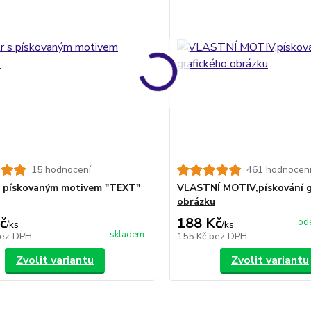
15 hodnocení
461 hodnocen
 s pískovaným motivem "TEXT"
VLASTNÍ MOTIV,pískování g
obrázku
č
188 Kč
ode
/
ks
/
ks
skladem
ez DPH
155 Kč
bez DPH
Zvolit variantu
Zvolit variantu