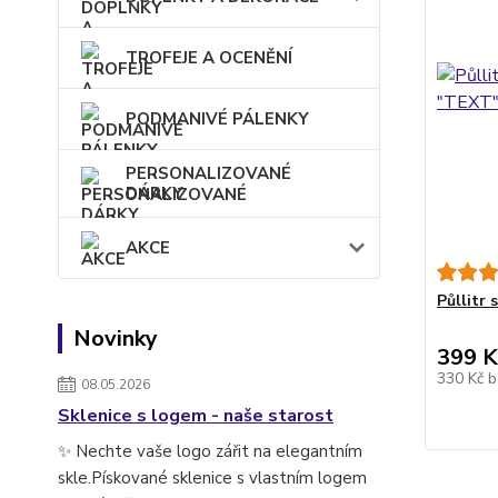
TROFEJE A OCENĚNÍ
PODMANIVÉ PÁLENKY
PERSONALIZOVANÉ
DÁRKY
AKCE
Půllitr
Novinky
399 K
330 Kč
b
08.05.2026
Sklenice s logem - naše starost
✨ Nechte vaše logo zářit na elegantním
skle.Pískované sklenice s vlastním logem