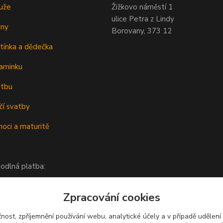
uže
Žižkovo náměstí 1
ulice Petra z Lindy
eny
Borovany, 373 12
tínka a dědečka
aminku
atbu
čí svatby
oci a maturitě
odlná platba:
Zpracování cookies
čnost, zpříjemnění používání webu, analytické účely a v případě udělení