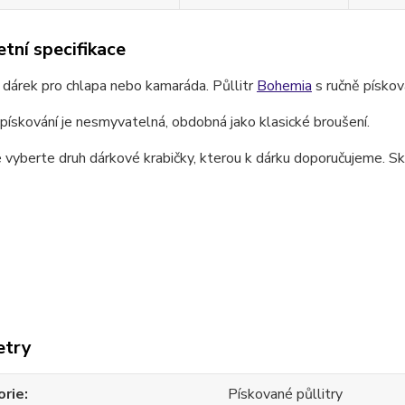
tní specifikace
 dárek pro chlapa nebo kamaráda. Půllitr
Bohemia
s ručně písko
pískování je nesmyvatelná, obdobná jako klasické broušení.
 vyberte druh dárkové krabičky, kterou k dárku doporučujeme. Skl
etry
orie
Pískované půllitry