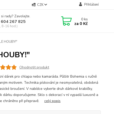
Přihlášení
CZK
 si rady? Zavolejte.
0
ks
 604 267 825
za
0 Kč
, 8-16 hod.)
ALE HOUBY!"
 HOUBY!"
Ohodnotit produkt
tní dárek pro chlapa nebo kamaráda. Půllitr Bohemia s ručně
aným motivem. Technika pískování je nesmyvatelná, obdobná
lasické broušení. V nabídce vyberte druh dárkové krabičky,
 k dárku doporučujeme. Sklo s dekorací v ní vypadá luxusně a
ře chráněno při přepravě.
celý popis