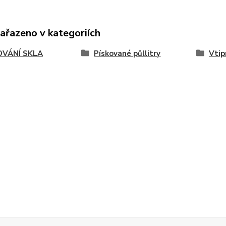
zařazeno v kategoriích
OVÁNÍ SKLA
Pískované půllitry
Vtip