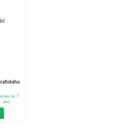
í
rafického
slání do 7
dnů