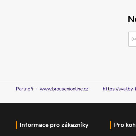
N
Partneři - www.brousenionline.cz
https://svatby-
Informace pro zákazníky
Pro koh