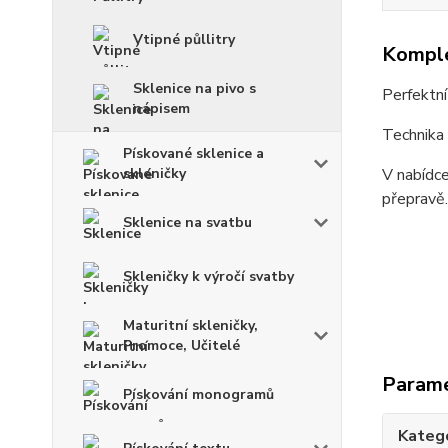
Vtipné půllitry
Komple
Sklenice na pivo s
Perfektní
nápisem
Technika 
Pískované sklenice a
skleničky
V nabídce
přepravě.
Sklenice na svatbu
Skleničky k výročí svatby
Maturitní skleničky,
Promoce, Učitelé
Param
Pískování monogramů
Kateg