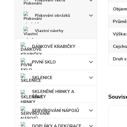
Pískování textu
Obje
Pískování obrázků
Průmě
Vlastní návrhy
Výška
Cejch
DÁRKOVÉ KRABIČKY
Druh s
PIVNÍ SKLO
SKLENICE
SKLENĚNÉ HRNKY A
Souvise
ŠÁLKY
SERVÍROVÁNÍ NÁPOJŮ
DOPLŇKY A DEKORACE