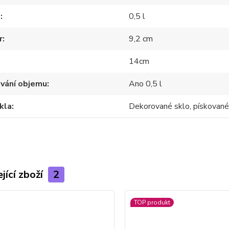
m
0,5 l
r
9,2 cm
14cm
ování objemu
Ano 0,5 l
kla
Dekorované sklo, pískované
jící zboží
2
TOP produkt