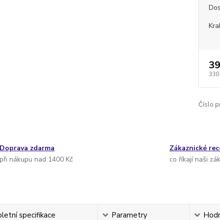
Dos
Kra
39
330
Číslo p
Doprava zdarma
Zákaznické re
při nákupu nad 1400 Kč
co říkají naši zá
etní specifikace
Parametry
Hodn