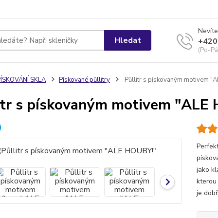
Nevíte
Hledat
+420
(Po-Pá
PÍSKOVÁNÍ SKLA
Pískované půllitry
Půllitr s pískovaným motivem "
itr s pískovaným motivem "ALE
Perfek
pískov
jako k
kterou
je dob