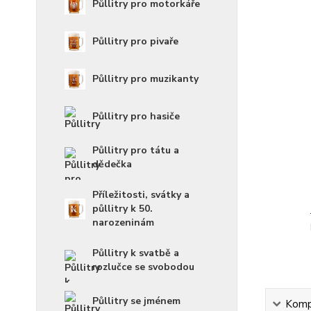
Půllitry pro motorkáře
Půllitry pro pivaře
Půllitry pro muzikanty
Půllitry pro hasiče
Půllitry pro tátu a
dědečka
Příležitosti, svátky a
půllitry k 50.
narozeninám
Půllitry k svatbě a
rozlučce se svobodou
Půllitry se jménem
Kompl