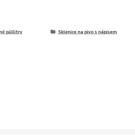
né půllitry
Sklenice na pivo s nápisem