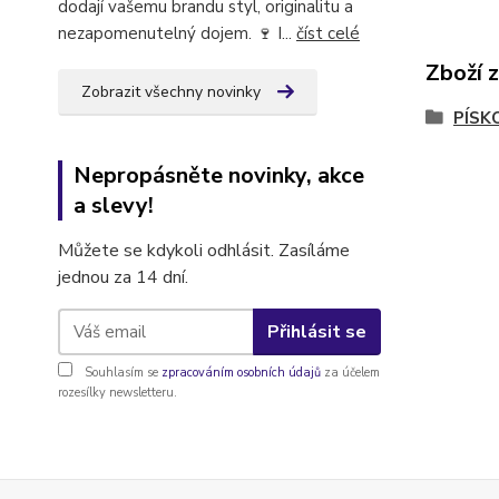
dodají vašemu brandu styl, originalitu a
nezapomenutelný dojem. 🍷 I...
číst celé
Zboží 
Zobrazit všechny novinky
PÍSK
Nepropásněte novinky, akce
a slevy!
Můžete se kdykoli odhlásit. Zasíláme
jednou za 14 dní.
Přihlásit se
Souhlasím se
zpracováním osobních údajů
za účelem
rozesílky newsletteru.