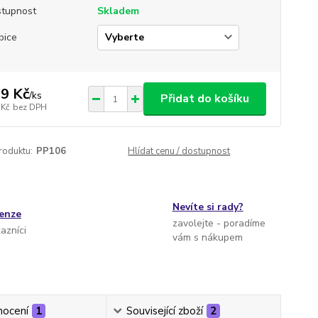
tupnost
Skladem
bice
9 Kč
/
ks
Přidat do košíku
 Kč
bez DPH
roduktu:
PP106
Hlídat cenu / dostupnost
Nevíte si rady?
cenze
zavolejte - poradíme
kazníci
vám s nákupem
ocení
1
Související zboží
2