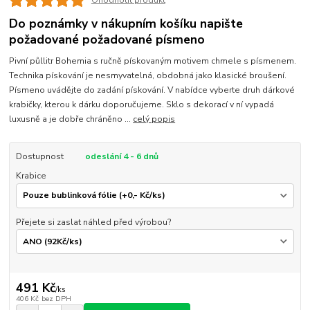
Ohodnotit produkt
Do poznámky v nákupním košíku napište
požadované požadované písmeno
Pivní půllitr Bohemia s ručně pískovaným motivem chmele s písmenem.
Technika pískování je nesmyvatelná, obdobná jako klasické broušení.
Písmeno uvádějte do zadání pískování. V nabídce vyberte druh dárkové
krabičky, kterou k dárku doporučujeme. Sklo s dekorací v ní vypadá
luxusně a je dobře chráněno ...
celý popis
Dostupnost
odeslání 4 - 6 dnů
Krabice
Přejete si zaslat náhled před výrobou?
491 Kč
/
ks
406 Kč
bez DPH