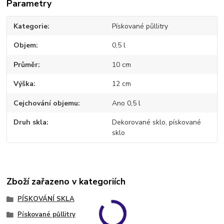
Parametry
Kategorie
Pískované půllitry
Objem
0,5 l
Průměr
10 cm
Výška
12 cm
Cejchování objemu
Ano 0,5 l
Druh skla
Dekorované sklo, pískované
sklo
Zboží zařazeno v kategoriích
PÍSKOVÁNÍ SKLA
Pískované půllitry