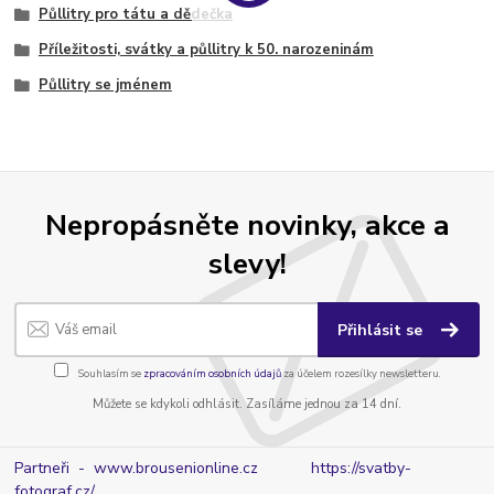
Půllitry pro tátu a dědečka
Příležitosti, svátky a půllitry k 50. narozeninám
Půllitry se jménem
Nepropásněte novinky, akce a
slevy!
Přihlásit se
Souhlasím se
zpracováním osobních údajů
za účelem rozesílky newsletteru.
Můžete se kdykoli odhlásit. Zasíláme jednou za 14 dní.
Partneři - www.brousenionline.cz
https://svatby-
fotograf.cz/