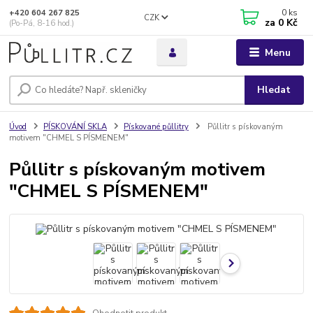
0
ks
+420 604 267 825
CZK
za
0 Kč
(Po-Pá, 8-16 hod.)
Menu
Hledat
Úvod
PÍSKOVÁNÍ SKLA
Pískované půllitry
Půllitr s pískovaným
motivem "CHMEL S PÍSMENEM"
Půllitr s pískovaným motivem
"CHMEL S PÍSMENEM"