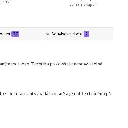
kazníci
vám s nákupem
ocení
27
Související zboží
2
vaným motivem. Technika pískování je nesmyvatelná,
o s dekorací v ní vypadá luxusně a je dobře chráněno při