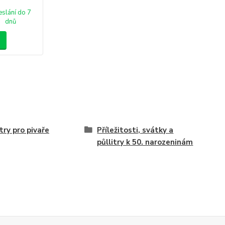
slání do 7
dnů
itry pro pivaře
Příležitosti, svátky a
půllitry k 50. narozeninám