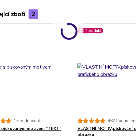
jící zboží
2
TOP produkt
15 hodnocení
462 hodnocen
 s pískovaným motivem "TEXT"
VLASTNÍ MOTIV,pískování g
obrázku