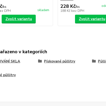
č
228 Kč
ode
/
ks
/
ks
skladem
ez DPH
188 Kč
bez DPH
Zvolit variantu
Zvolit variantu
zařazeno v kategoriích
OVÁNÍ SKLA
Pískované půllitry
Půll
é půllitry