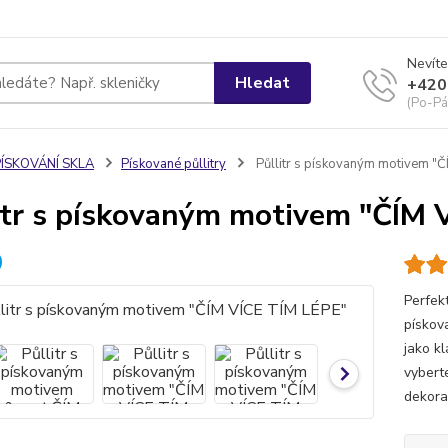
Nevíte
Hledat
+420
(Po-Pá
PÍSKOVÁNÍ SKLA
Pískované půllitry
Půllitr s pískovaným motivem "
itr s pískovaným motivem "ČÍM 
Perfek
pískov
jako k
vybert
dekorac