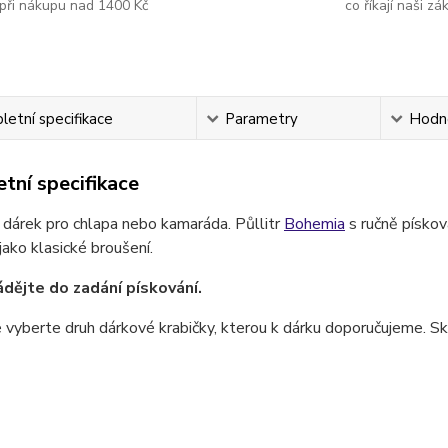
při nákupu nad 1400 Kč
co říkají naši zá
etní specifikace
Parametry
Hodn
tní specifikace
 dárek pro chlapa nebo kamaráda. Půllitr
Bohemia
s ručně písko
ako klasické broušení.
ádějte do zadání pískování.
 vyberte druh dárkové krabičky, kterou k dárku doporučujeme. Skl