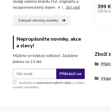
dodají vašemu brandu styl, originalitu a
399 K
nezapomenutelný dojem. 🍷 I...
číst celé
330 Kč
b
Zobrazit všechny novinky
Nepropásněte novinky, akce
a slevy!
Zboží 
Můžete se kdykoli odhlásit. Zasíláme
jednou za 14 dní.
PÍSK
Přihlásit se
Vtipn
Souhlasím se
zpracováním osobních údajů
za účelem
rozesílky newsletteru.