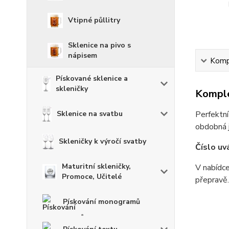
Vtipné půllitry
Sklenice na pivo s
nápisem
Kompl
Pískované sklenice a
skleničky
Komple
Sklenice na svatbu
Perfektní
obdobná j
Skleničky k výročí svatby
Číslo uv
Maturitní skleničky,
V nabídce
Promoce, Učitelé
přepravě.
Pískování monogramů