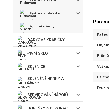
Pískování textu
Pískování obrázků
Param
Vlastní návrhy
Kateg
DÁRKOVÉ KRABIČKY
Obje
PIVNÍ SKLO
Průmě
Výška
SKLENICE
Cejch
SKLENĚNÉ HRNKY A
ŠÁLKY
Druh s
SERVÍROVÁNÍ NÁPOJŮ
DOPLŇKY A DEKORACE