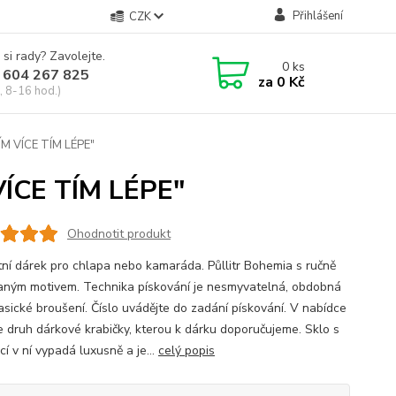
Přihlášení
CZK
 si rady? Zavolejte.
0
ks
 604 267 825
za
0 Kč
, 8-16 hod.)
ČÍM VÍCE TÍM LÉPE"
VÍCE TÍM LÉPE"
Ohodnotit produkt
tní dárek pro chlapa nebo kamaráda. Půllitr Bohemia s ručně
aným motivem. Technika pískování je nesmyvatelná, obdobná
lasické broušení. Číslo uvádějte do zadání pískování. V nabídce
e druh dárkové krabičky, kterou k dárku doporučujeme. Sklo s
í v ní vypadá luxusně a je...
celý popis