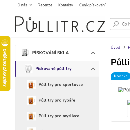
O nás
Recenze
Kontakty
Ceník pískování
Úvod
PÍSKOVÁNÍ SKLA
Půll
Pískované půllitry
Novinka
Půllitry pro sportovce
Půllitry pro rybáře
Půllitry pro myslivce