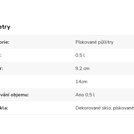
etry
orie
Pískované půllitry
m
0,5 l
r
9,2 cm
14cm
ování objemu
Ano 0,5 l
kla
Dekorované sklo, pískované