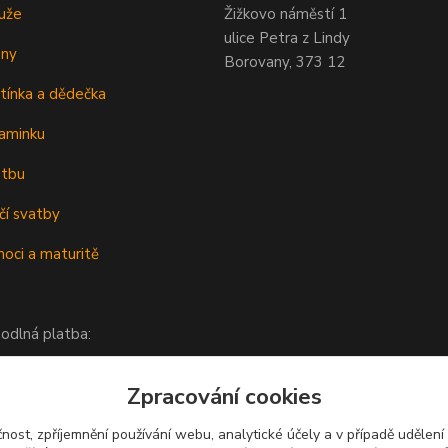
uže
Žižkovo náměstí 1
ulice Petra z Lindy
eny
Borovany, 373 12
tínka a dědečka
aminku
atbu
čí svatby
oci a maturitě
odlná platba:
Zpracování cookies
čnost, zpříjemnění používání webu, analytické účely a v případě udělení