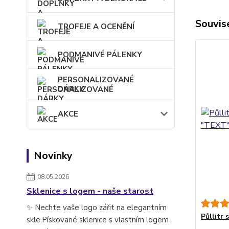
Souvise
TROFEJE A OCENĚNÍ
PODMANIVÉ PÁLENKY
PERSONALIZOVANÉ
DÁRKY
AKCE
Novinky
08.05.2026
Sklenice s logem - naše starost
✨ Nechte vaše logo zářit na elegantním
Půllitr
skle.Pískované sklenice s vlastním logem