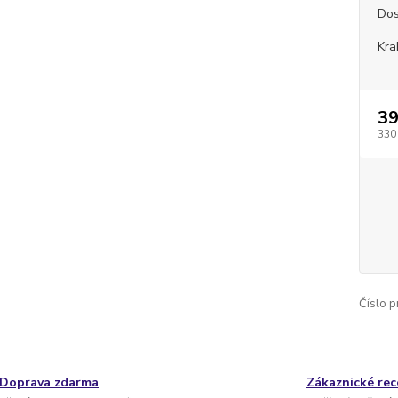
Dos
Kra
39
330
Číslo p
Doprava zdarma
Zákaznické re