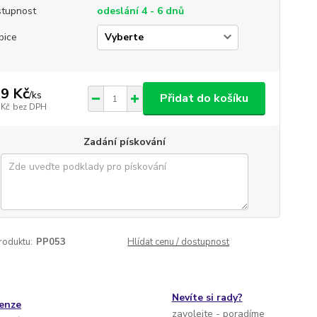
tupnost
odeslání 4 - 6 dnů
bice
9 Kč
/
ks
Přidat do košíku
 Kč
bez DPH
Zadání pískování
roduktu:
PP053
Hlídat cenu / dostupnost
Nevíte si rady?
cenze
zavolejte - poradíme