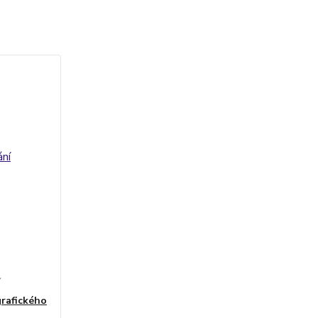
í
rafického