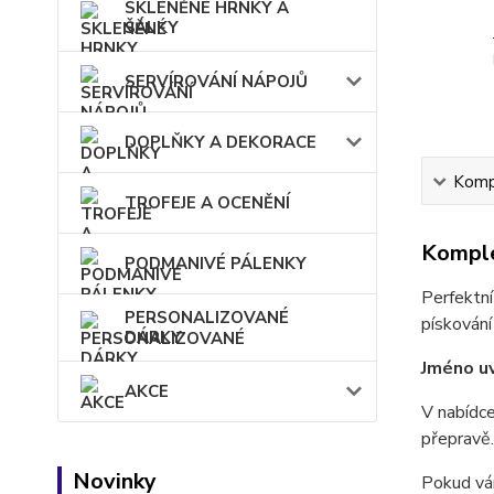
SKLENĚNÉ HRNKY A
ŠÁLKY
SERVÍROVÁNÍ NÁPOJŮ
DOPLŇKY A DEKORACE
Kompl
TROFEJE A OCENĚNÍ
Komple
PODMANIVÉ PÁLENKY
Perfektní
PERSONALIZOVANÉ
pískování
DÁRKY
Jméno uv
AKCE
V nabídce
přepravě.
Novinky
Pokud vám