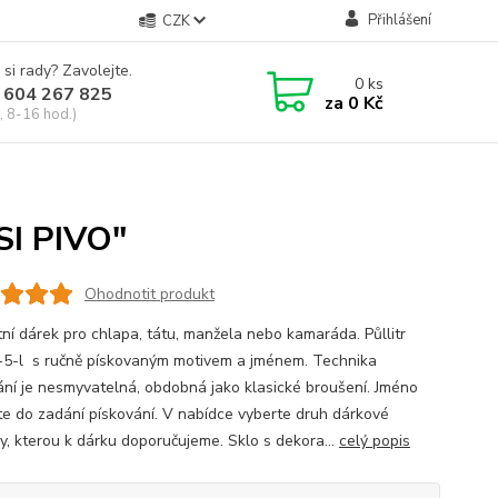
Přihlášení
CZK
 si rady? Zavolejte.
0
ks
 604 267 825
za
0 Kč
, 8-16 hod.)
SI PIVO"
Ohodnotit produkt
tní dárek pro chlapa, tátu, manžela nebo kamaráda. Půllitr
5-l s ručně pískovaným motivem a jménem. Technika
ání je nesmyvatelná, obdobná jako klasické broušení. Jméno
te do zadání pískování. V nabídce vyberte druh dárkové
ky, kterou k dárku doporučujeme. Sklo s dekora...
celý popis