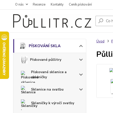
O nás
Recenze
Kontakty
Ceník pískování
Úvod
PÍSKOVÁNÍ SKLA
Půll
Pískované půllitry
Pískované sklenice a
skleničky
Sklenice na svatbu
Skleničky k výročí svatby