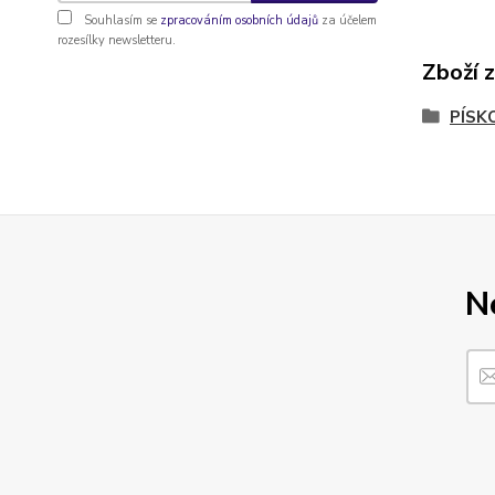
Souhlasím se
zpracováním osobních údajů
za účelem
rozesílky newsletteru.
Zboží 
PÍSK
N