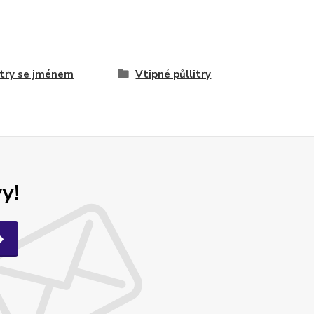
itry se jménem
Vtipné půllitry
y!