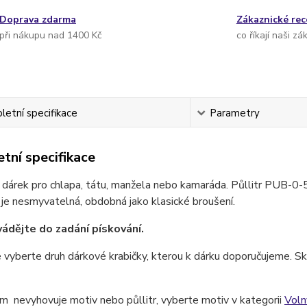
Doprava zdarma
Zákaznické re
při nákupu nad 1400 Kč
co říkají naši zá
etní specifikace
Parametry
tní specifikace
 dárek pro chlapa, tátu, manžela nebo kamaráda. Půllitr PUB-0
 je nesmyvatelná, obdobná jako klasické broušení.
ádějte do zadání pískování.
 vyberte druh dárkové krabičky, kterou k dárku doporučujeme. Skl
 nevyhovuje motiv nebo půllitr, vyberte motiv v kategorii
Vol