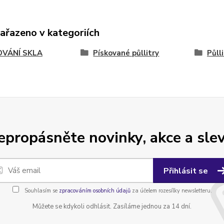
zařazeno v kategoriích
OVÁNÍ SKLA
Pískované půllitry
Půll
epropásněte novinky, akce a slev
Přihlásit se
Souhlasím se
zpracováním osobních údajů
za účelem rozesílky newsletteru.
Můžete se kdykoli odhlásit. Zasíláme jednou za 14 dní.