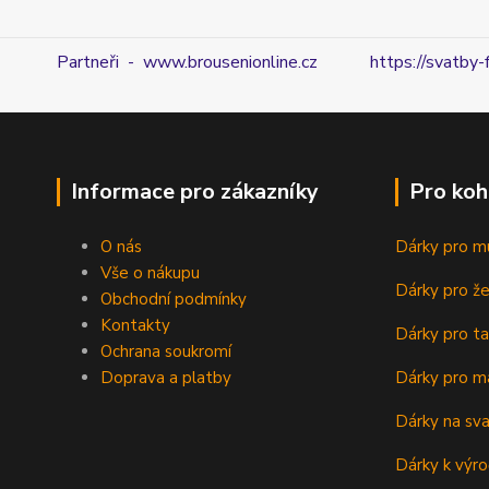
Partneři - www.brousenionline.cz
https://svatby-
Informace pro zákazníky
Pro koh
O nás
Dárky pro m
Vše o nákupu
Dárky pro ž
Obchodní podmínky
Kontakty
Dárky pro ta
Ochrana soukromí
Doprava a platby
Dárky pro m
Dárky na sv
Dárky k výro