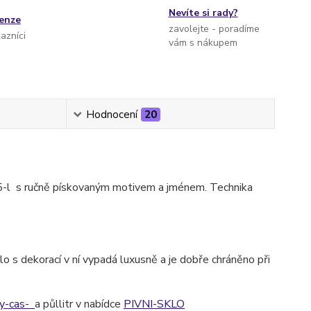
Nevíte si rady?
cenze
zavolejte - poradíme
kazníci
vám s nákupem
Hodnocení
20
-5-l s ručně pískovaným motivem a jménem. Technika
o s dekorací v ní vypadá luxusně a je dobře chráněno při
ny-cas-
a půllitr v nabídce
PIVNI-SKLO