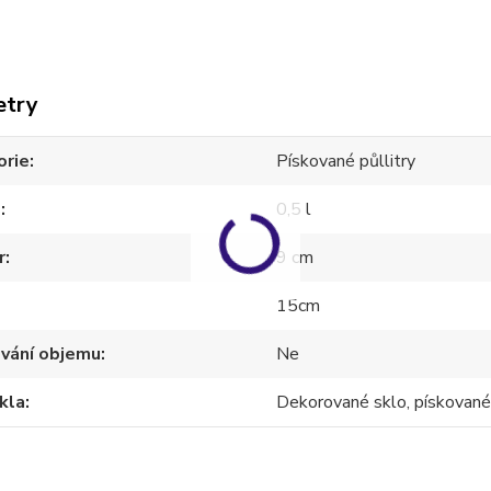
etry
orie
Pískované půllitry
m
0,5 l
r
9 cm
15cm
ování objemu
Ne
kla
Dekorované sklo, pískované