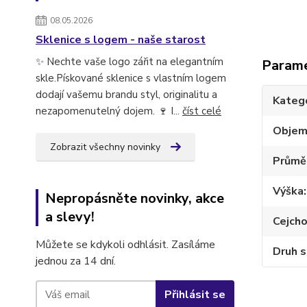
08.05.2026
Sklenice s logem - naše starost
✨ Nechte vaše logo zářit na elegantním
Param
skle.Pískované sklenice s vlastním logem
dodají vašemu brandu styl, originalitu a
Kateg
nezapomenutelný dojem. 🍷 I...
číst celé
Obje
Zobrazit všechny novinky
Průmě
Výška
Nepropásněte novinky, akce
a slevy!
Cejch
Můžete se kdykoli odhlásit. Zasíláme
Druh s
jednou za 14 dní.
Přihlásit se