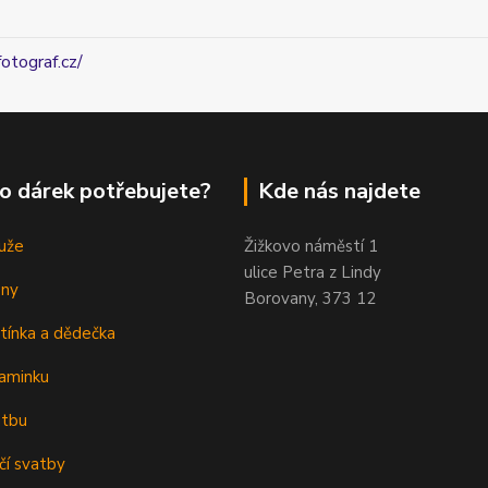
fotograf.cz/
o dárek potřebujete?
Kde nás najdete
uže
Žižkovo náměstí 1
ulice Petra z Lindy
eny
Borovany, 373 12
tínka a dědečka
aminku
atbu
čí svatby