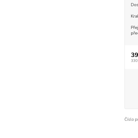
Dos
Kra
Pře
pře
39
330
Číslo p