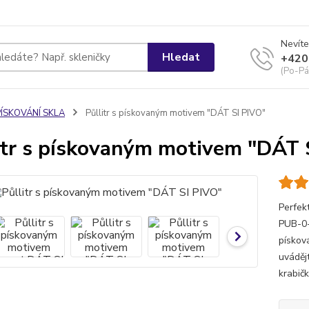
Nevíte
Hledat
+420
(Po-Pá
PÍSKOVÁNÍ SKLA
Půllitr s pískovaným motivem "DÁT SI PIVO"
itr s pískovaným motivem "DÁT 
Perfek
PUB-0-
pískov
uváděj
krabič