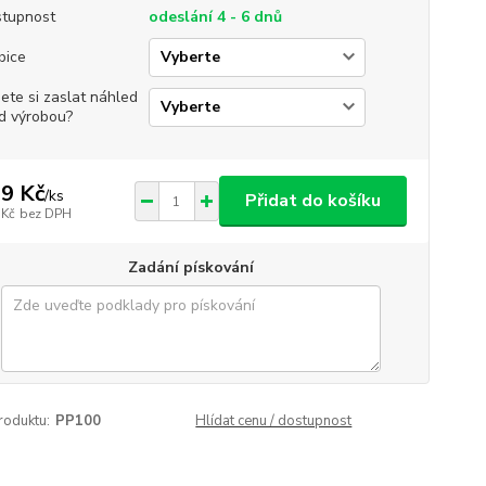
tupnost
odeslání 4 - 6 dnů
bice
jete si zaslat náhled
d výrobou?
9 Kč
/
ks
Přidat do košíku
 Kč
bez DPH
Zadání pískování
roduktu:
PP100
Hlídat cenu / dostupnost