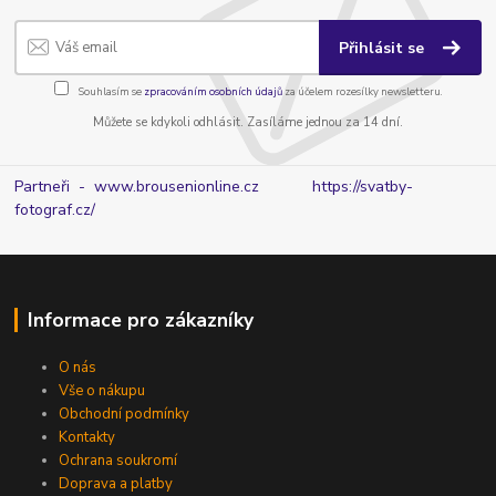
Přihlásit se
Souhlasím se
zpracováním osobních údajů
za účelem rozesílky newsletteru.
Můžete se kdykoli odhlásit. Zasíláme jednou za 14 dní.
Partneři - www.brousenionline.cz
https://svatby-
fotograf.cz/
Informace pro zákazníky
O nás
Vše o nákupu
Obchodní podmínky
Kontakty
Ochrana soukromí
Doprava a platby