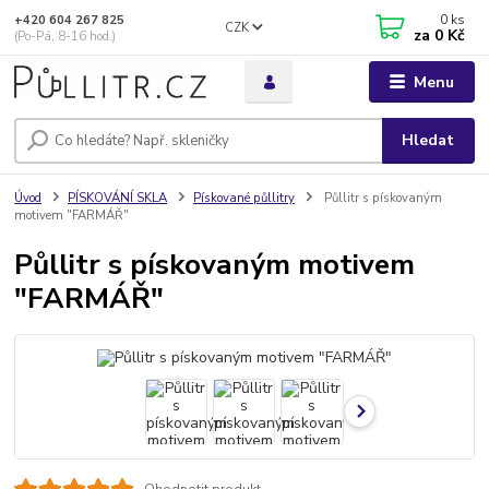
0
ks
+420 604 267 825
CZK
za
0 Kč
(Po-Pá, 8-16 hod.)
Menu
Hledat
Úvod
PÍSKOVÁNÍ SKLA
Pískované půllitry
Půllitr s pískovaným
motivem "FARMÁŘ"
Půllitr s pískovaným motivem
"FARMÁŘ"