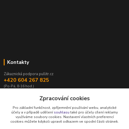
Kontakty
Zákaznická podpora pullitr.cz
+420 604 267 825
(Po-Pá, 8-16 hod.)
info@pullitr.cz
Zpracování cookies
Pro základní funkčnost, zpříjemnění používání webu, analytické
účely a v případě udělení
souhlasu
také pro účely cílení reklamy
využíváme soubory cookies. Nastavení vlastních preferencí
cookies můžete kdykoli upravit odkazem ve spodní části stránek.