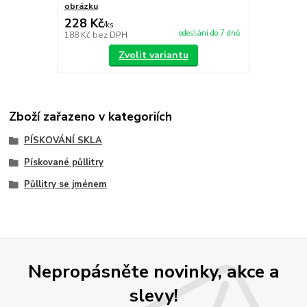
obrázku
228 Kč
/
ks
odeslání do 7 dnů
188 Kč
bez DPH
Zvolit variantu
Zboží zařazeno v kategoriích
PÍSKOVÁNÍ SKLA
Pískované půllitry
Půllitry se jménem
Nepropásněte novinky, akce a
slevy!