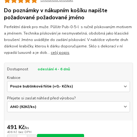
Ohodnotit produkt
Do poznámky v nákupním košíku napište
požadované požadované jméno
Perfektní dárek pro muže. Půllitr Pub-0-5-l s ručně pískovaným motivem
a jménem. Technika pískování je nesmyvatelná, obdobná jako klasické
broušení. Jméno uvádějte do zadání pískování. V nabídce vyberte druh
dárkové krabičky, kterou k dárku doporučujeme. Sklo s dekorací v ní
vypadá luxusně a je dob...
celý popis
Dostupnost
odeslání 4 - 6 dnů
Krabice
Přejete si zaslat náhled před výrobou?
491 Kč
/
ks
406 Kč
bez DPH