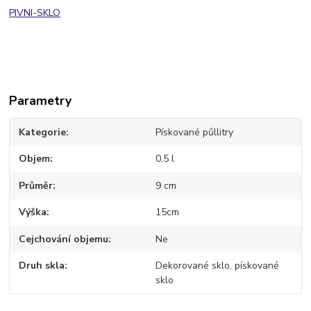
PIVNI-SKLO
Parametry
Kategorie
Pískované půllitry
Objem
0,5 l
Průměr
9 cm
Výška
15cm
Cejchování objemu
Ne
Druh skla
Dekorované sklo, pískované
sklo