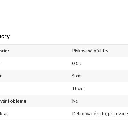
etry
orie
Pískované půllitry
m
0,5 l
r
9 cm
15cm
ování objemu
Ne
kla
Dekorované sklo, pískované