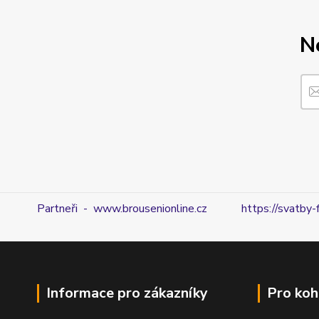
N
Partneři - www.brousenionline.cz
https://svatby-
Informace pro zákazníky
Pro koh