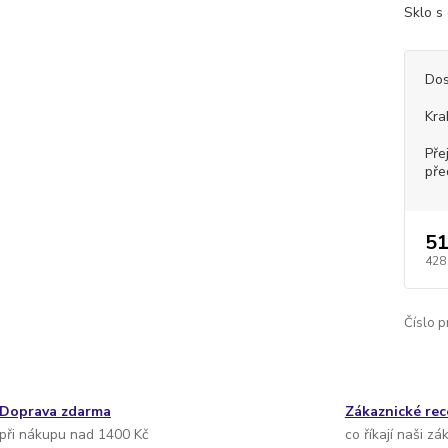
Sklo s 
Dos
Kra
Pře
pře
51
428
Číslo p
Doprava zdarma
Zákaznické re
při nákupu nad 1400 Kč
co říkají naši zá