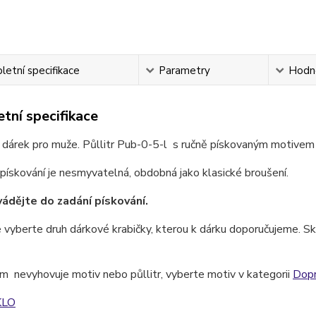
etní specifikace
Parametry
Hodn
tní specifikace
 dárek pro muže. Půllitr Pub-0-5-l s ručně pískovaným motivem
pískování je nesmyvatelná, obdobná jako klasické broušení.
ádějte do zadání pískování.
 vyberte druh dárkové krabičky, kterou k dárku doporučujeme. Skl
 nevyhovuje motiv nebo půllitr, vyberte motiv v kategorii
Dop
KLO