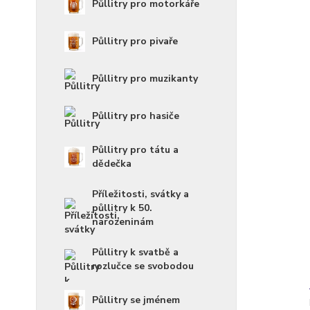
Půllitry pro motorkáře
Půllitry pro pivaře
Půllitry pro muzikanty
Půllitry pro hasiče
Půllitry pro tátu a
dědečka
Příležitosti, svátky a
půllitry k 50.
narozeninám
Půllitry k svatbě a
rozlučce se svobodou
Půllitry se jménem