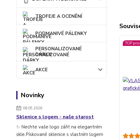
TROFEJE A OCENĚNÍ
Souvise
PODMANIVÉ PÁLENKY
TOP pro
PERSONALIZOVANÉ
DÁRKY
AKCE
Novinky
08.05.2026
Sklenice s logem - naše starost
✨ Nechte vaše logo zářit na elegantním
skle.Pískované sklenice s vlastním logem