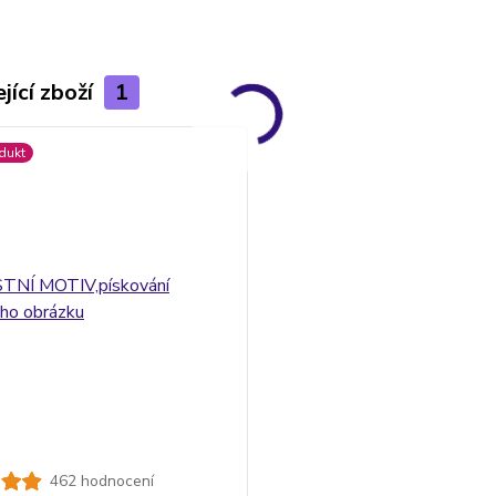
jící zboží
1
dukt
462 hodnocení