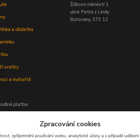
uže
Žižkovo náměstí 1
ulice Petra z Lindy
eny
Borovany, 373 12
tínka a dědečka
aminku
atbu
čí svatby
oci a maturitě
odlná platba:
Zpracování cookies
čnost, zpříjemnění používání webu, analytické účely a v případě udělení