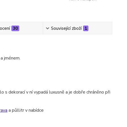
ocení
30
Související zboží
1
 a jménem.
o s dekorací v ní vypadá luxusně a je dobře chráněno při
rava
a půllitr v nabídce