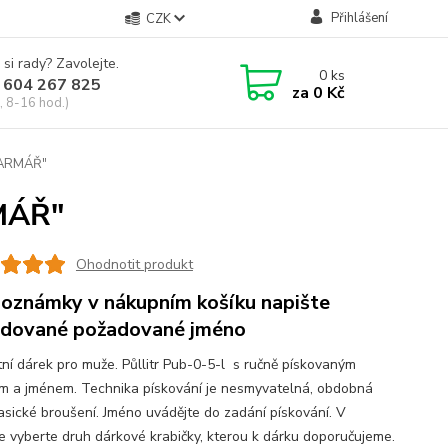
Přihlášení
CZK
 si rady? Zavolejte.
0
ks
 604 267 825
za
0 Kč
, 8-16 hod.)
"FARMÁŘ"
RMÁŘ"
Ohodnotit produkt
oznámky v nákupním košíku napište
dované požadované jméno
tní dárek pro muže. Půllitr Pub-0-5-l s ručně pískovaným
m a jménem. Technika pískování je nesmyvatelná, obdobná
lasické broušení. Jméno uvádějte do zadání pískování. V
e vyberte druh dárkové krabičky, kterou k dárku doporučujeme.