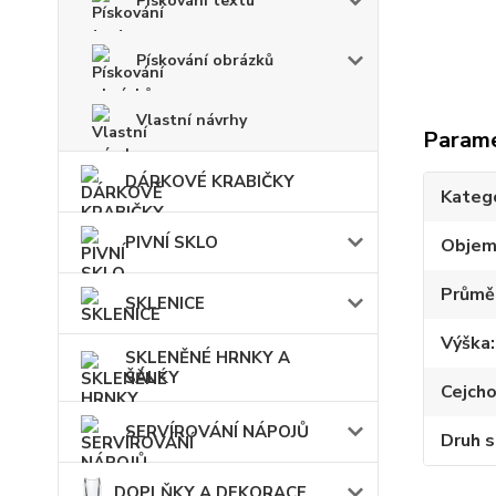
Pískování textu
Pískování obrázků
Vlastní návrhy
Param
DÁRKOVÉ KRABIČKY
Kateg
PIVNÍ SKLO
Obje
Průmě
SKLENICE
Výška
SKLENĚNÉ HRNKY A
ŠÁLKY
Cejch
SERVÍROVÁNÍ NÁPOJŮ
Druh s
DOPLŇKY A DEKORACE