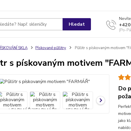
Nevíte
Hledat
+420
(Po-Pá
PÍSKOVÁNÍ SKLA
Pískované půllitry
Půllitr s pískovaným motivem 
itr s pískovaným motivem "FA
Do p
poža
Perfek
motive
jako k
nabídc