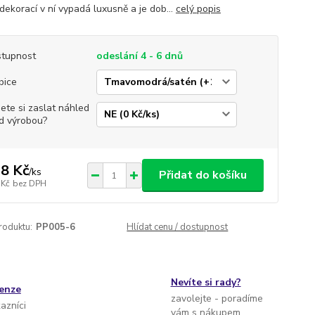
dekorací v ní vypadá luxusně a je dob...
celý popis
tupnost
odeslání 4 - 6 dnů
bice
jete si zaslat náhled
d výrobou?
8 Kč
/
ks
Přidat do košíku
 Kč
bez DPH
roduktu:
PP005-6
Hlídat cenu / dostupnost
Nevíte si rady?
cenze
zavolejte - poradíme
kazníci
vám s nákupem