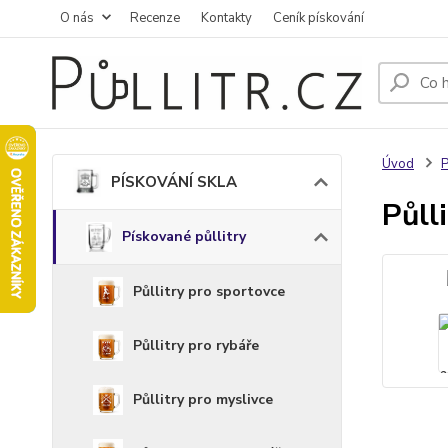
O nás
Recenze
Kontakty
Ceník pískování
Úvod
PÍSKOVÁNÍ SKLA
Půll
Pískované půllitry
Půllitry pro sportovce
Půllitry pro rybáře
Půllitry pro myslivce