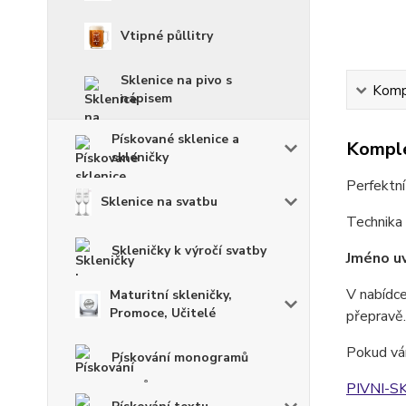
Vtipné půllitry
Sklenice na pivo s
Kompl
nápisem
Pískované sklenice a
Komple
skleničky
Perfektní
Sklenice na svatbu
Technika 
Skleničky k výročí svatby
Jméno uv
V nabídce
Maturitní skleničky,
Promoce, Učitelé
přepravě.
Pokud vám
Pískování monogramů
PIVNI-S