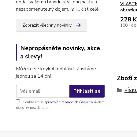
dodají vašemu brandu styl, originalitu a
VLASTNÍ
nezapomenutelný dojem. 🍷 I...
číst celé
obrázku
228 K
Zobrazit všechny novinky
188 Kč
b
Nepropásněte novinky, akce
a slevy!
Můžete se kdykoli odhlásit. Zasíláme
jednou za 14 dní.
Zboží 
PÍSK
Přihlásit se
Souhlasím se
zpracováním osobních údajů
za účelem
rozesílky newsletteru.