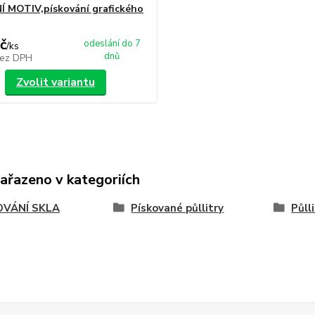
 MOTIV,pískování grafického
č
odeslání do 7
/
ks
dnů
ez DPH
Zvolit variantu
zařazeno v kategoriích
OVÁNÍ SKLA
Pískované půllitry
Půll