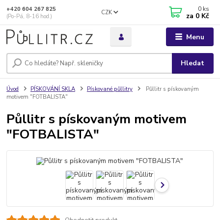
0
ks
+420 604 267 825
CZK
za
0 Kč
(Po-Pá, 8-16 hod.)
Menu
Hledat
Úvod
PÍSKOVÁNÍ SKLA
Pískované půllitry
Půllitr s pískovaným
motivem "FOTBALISTA"
Půllitr s pískovaným motivem
"FOTBALISTA"