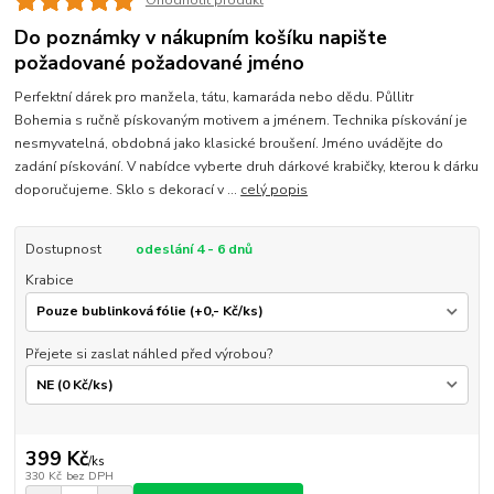
Ohodnotit produkt
Do poznámky v nákupním košíku napište
požadované požadované jméno
Perfektní dárek pro manžela, tátu, kamaráda nebo dědu. Půllitr
Bohemia s ručně pískovaným motivem a jménem. Technika pískování je
nesmyvatelná, obdobná jako klasické broušení. Jméno uvádějte do
zadání pískování. V nabídce vyberte druh dárkové krabičky, kterou k dárku
doporučujeme. Sklo s dekorací v ...
celý popis
Dostupnost
odeslání 4 - 6 dnů
Krabice
Přejete si zaslat náhled před výrobou?
399 Kč
/
ks
330 Kč
bez DPH