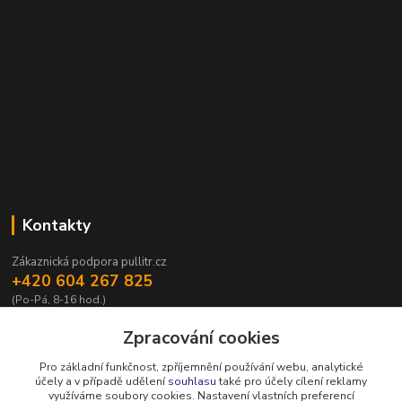
Kontakty
Zákaznická podpora pullitr.cz
+420 604 267 825
(Po-Pá, 8-16 hod.)
info@pullitr.cz
Zpracování cookies
Pro základní funkčnost, zpříjemnění používání webu, analytické
účely a v případě udělení
souhlasu
také pro účely cílení reklamy
využíváme soubory cookies. Nastavení vlastních preferencí