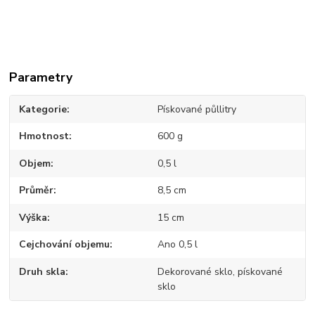
Parametry
Kategorie
Pískované půllitry
Hmotnost
600 g
Objem
0,5 l
Průměr
8,5 cm
Výška
15 cm
Cejchování objemu
Ano 0,5 l
Druh skla
Dekorované sklo, pískované
sklo