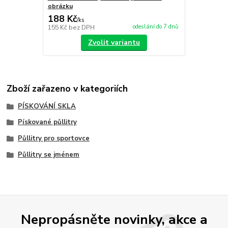
obrázku
188 Kč
/
ks
odeslání do 7 dnů
155 Kč
bez DPH
Zvolit variantu
Zboží zařazeno v kategoriích
PÍSKOVÁNÍ SKLA
Pískované půllitry
Půllitry pro sportovce
Půllitry se jménem
Nepropásněte novinky, akce a