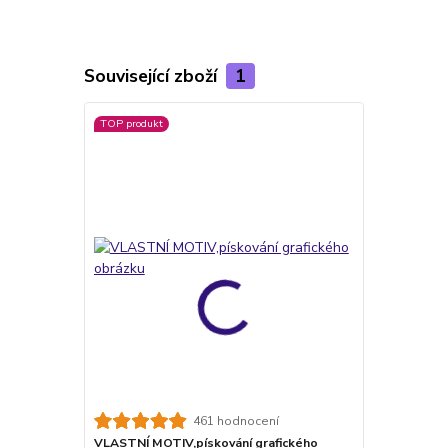
Související zboží
1
TOP produkt
461 hodnocení
VLASTNÍ MOTIV,pískování grafického