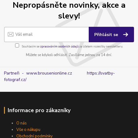
Nepropásněte novinky, akce a
slevy!
Přihlásit se
Souhlasím se
zpracováním osobních údajů
za účelem rozesílky newsletteru.
Můžete se kdykoli odhlásit. Zasíláme jednou za 14 dní.
Partneři - www.brousenionline.cz
https://svatby-
fotograf.cz/
Informace pro zákazníky
O nás
Vše o nákupu
Obchodní podmínky