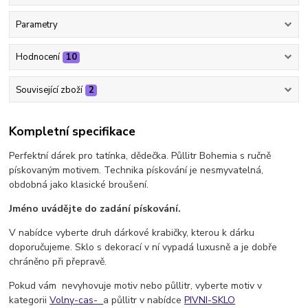
Parametry
Hodnocení
10
Související zboží
2
Kompletní specifikace
Perfektní dárek pro tatínka, dědečka. Půllitr Bohemia s ručně
pískovaným motivem. Technika pískování je nesmyvatelná,
obdobná jako klasické broušení.
Jméno uvádějte do zadání pískování.
V nabídce vyberte druh dárkové krabičky, kterou k dárku
doporučujeme. Sklo s dekorací v ní vypadá luxusně a je dobře
chráněno při přepravě.
Pokud vám nevyhovuje motiv nebo půllitr, vyberte motiv v
kategorii
Volny-cas-
a půllitr v nabídce
PIVNI-SKLO