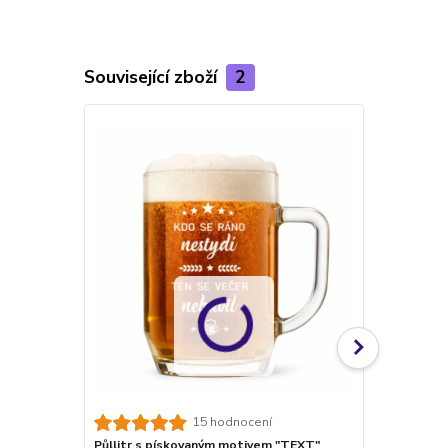
Související zboží
2
TOP produkt
15 hodnocení
Půllitr s pískovaným motivem "TEXT"
VLASTNÍ MOT