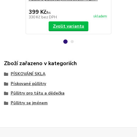
obrázku
399 Kč
228 Kč
/
ks
/
ks
skladem
330 Kč
bez DPH
188 Kč
bez 
Zvolit variantu
Zboží zařazeno v kategoriích
PÍSKOVÁNÍ SKLA
Pískované půllitry
Půllitry pro tátu a dědečka
Půllitry se jménem