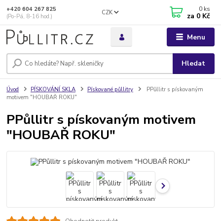
0
ks
+420 604 267 825
CZK
za
0 Kč
(Po-Pá, 8-16 hod.)
Menu
Hledat
Úvod
PÍSKOVÁNÍ SKLA
Pískované půllitry
PPůllitr s pískovaným
motivem "HOUBAŘ ROKU"
PPůllitr s pískovaným motivem
"HOUBAŘ ROKU"