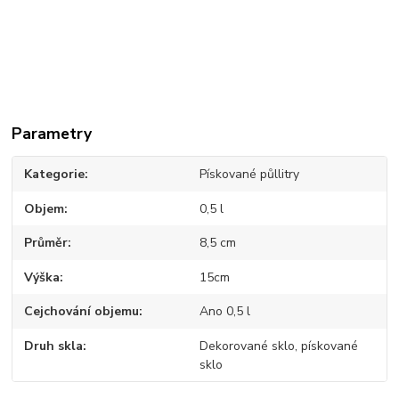
Parametry
Kategorie
Pískované půllitry
Objem
0,5 l
Průměr
8,5 cm
Výška
15cm
Cejchování objemu
Ano 0,5 l
Druh skla
Dekorované sklo, pískované
sklo