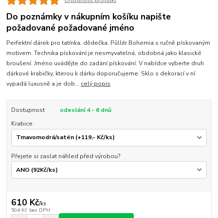
Ohodnotit produkt
Do poznámky v nákupním košíku napište
požadované požadované jméno
Perfektní dárek pro tatínka, dědečka. Půllitr Bohemia s ručně pískovaným
motivem. Technika pískování je nesmyvatelná, obdobná jako klasické
broušení. Jméno uvádějte do zadání pískování. V nabídce vyberte druh
dárkové krabičky, kterou k dárku doporučujeme. Sklo s dekorací v ní
vypadá luxusně a je dob...
celý popis
Dostupnost
odeslání 4 - 6 dnů
Krabice
Přejete si zaslat náhled před výrobou?
610 Kč
/
ks
504 Kč
bez DPH