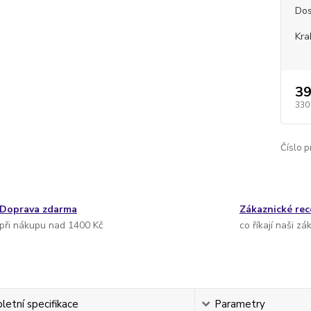
Dos
Kra
39
330
Číslo p
Doprava zdarma
Zákaznické re
při nákupu nad 1400 Kč
co říkají naši zá
etní specifikace
Parametry