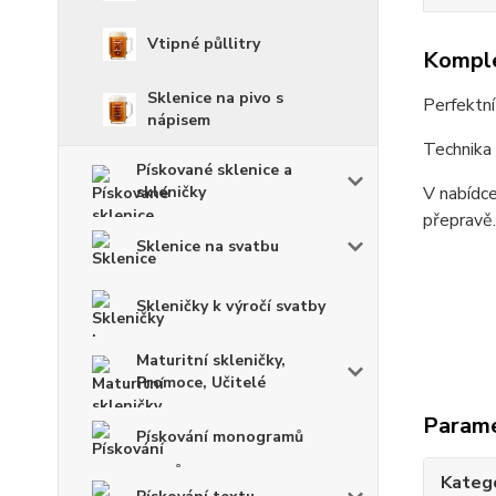
Vtipné půllitry
Komple
Sklenice na pivo s
Perfektní
nápisem
Technika 
Pískované sklenice a
skleničky
V nabídce
přepravě.
Sklenice na svatbu
Skleničky k výročí svatby
Maturitní skleničky,
Promoce, Učitelé
Param
Pískování monogramů
Kateg