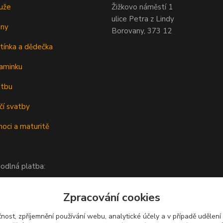
uže
Žižkovo náměstí 1
ulice Petra z Lindy
eny
Borovany, 373 12
tínka a dědečka
aminku
atbu
čí svatby
oci a maturitě
odlná platba:
Zpracování cookies
čnost, zpříjemnění používání webu, analytické účely a v případě udělení