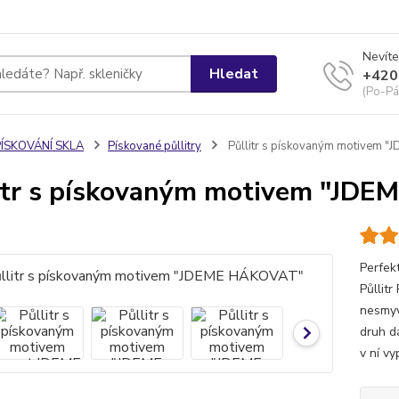
Nevíte
Hledat
+420
(Po-Pá
PÍSKOVÁNÍ SKLA
Pískované půllitry
Půllitr s pískovaným motivem 
itr s pískovaným motivem "JD
Perfek
Půllit
nesmyv
druh d
v ní v