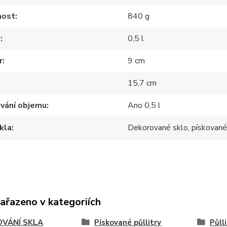
ost
840 g
m
0,5 l
r
9 cm
15,7 cm
ování objemu
Ano 0,5 l
kla
Dekorované sklo, pískované
zařazeno v kategoriích
OVÁNÍ SKLA
Pískované půllitry
Půll