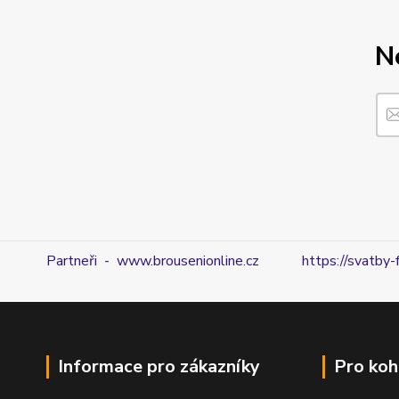
N
Partneři - www.brousenionline.cz
https://svatby-
Informace pro zákazníky
Pro koh