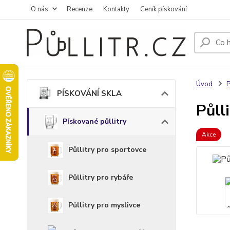
O nás
Recenze
Kontakty
Ceník pískování
Úvod
PÍSKOVÁNÍ SKLA
Půll
Pískované půllitry
Akce
Půllitry pro sportovce
Půllitry pro rybáře
Půllitry pro myslivce