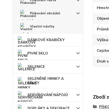
Pískování textu
Hmotn
Pískování obrázků
Obje
Vlastní návrhy
Průmě
Výška
DÁRKOVÉ KRABIČKY
Cejch
PIVNÍ SKLO
Druh s
SKLENICE
SKLENĚNÉ HRNKY A
ŠÁLKY
SERVÍROVÁNÍ NÁPOJŮ
Zboží 
PÍSK
DOPLŇKY A DEKORACE