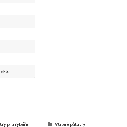
 sklo
itry pro rybáře
Vtipné půllitry