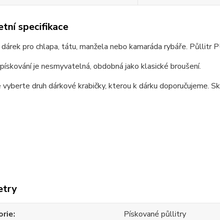
tní specifikace
 dárek pro chlapa, tátu, manžela nebo kamaráda rybáře. Půllit
pískování je nesmyvatelná, obdobná jako klasické broušení.
 vyberte druh dárkové krabičky, kterou k dárku doporučujeme. Skl
etry
orie
Pískované půllitry