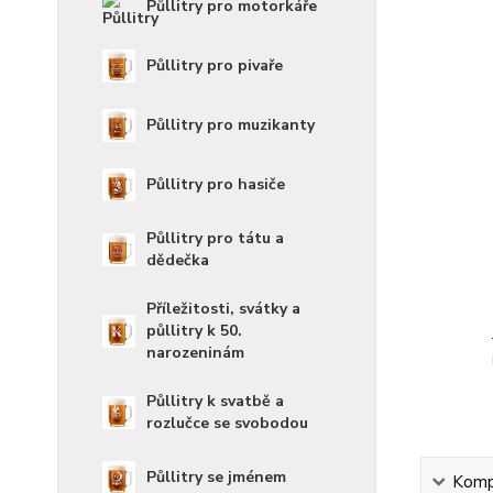
Půllitry pro motorkáře
Půllitry pro pivaře
Půllitry pro muzikanty
Půllitry pro hasiče
Půllitry pro tátu a
dědečka
Příležitosti, svátky a
půllitry k 50.
narozeninám
Půllitry k svatbě a
rozlučce se svobodou
Půllitry se jménem
Kompl