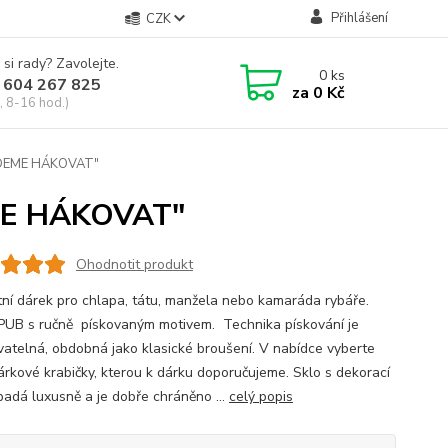
Přihlášení
CZK
 si rady? Zavolejte.
0
ks
 604 267 825
za
0 Kč
, 8-16 hod.)
"JDEME HÁKOVAT"
EME HÁKOVAT"
Ohodnotit produkt
tní dárek pro chlapa, tátu, manžela nebo kamaráda rybáře.
r PUB s ručně pískovaným motivem. Technika pískování je
atelná, obdobná jako klasické broušení. V nabídce vyberte
árkové krabičky, kterou k dárku doporučujeme. Sklo s dekorací
ypadá luxusně a je dobře chráněno ...
celý popis