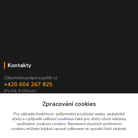
Kontakty
Zákaznická podpora pullitr.cz
+420 604 267 825
(Po-Pá, 8-16 hod.)
info@pullitr.cz
Zpracování cookies
Pro základní funkčnost, zpříjemnění používání webu, analytické
účely a v případě udělení
souhlasu
také pro účely cílení reklamy
využíváme soubory cookies. Nastavení vlastních preferencí
cookies můžete kdykoli upravit odkazem ve spodní části stránek.