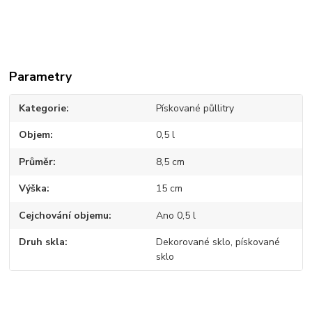
Parametry
Kategorie
Pískované půllitry
Objem
0,5 l
Průměr
8,5 cm
Výška
15 cm
Cejchování objemu
Ano 0,5 l
Druh skla
Dekorované sklo, pískované
sklo