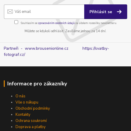
Přihlásit se
Souhlasím se
zpracováním osobních údajů
za účelem rozesílky newsletteru.
Můžete se kdykoli odhlásit. Zasíláme jednou za 14 dní.
Partneři - www.brousenionline.cz
https://svatby-
fotograf.cz/
Informace pro zákazníky
O nás
Vše o nákupu
Obchodní podmínky
Kontakty
Ochrana soukromí
Doprava a platby