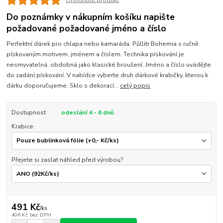
Ohodnotit produkt
Do poznámky v nákupním košíku napište
požadované požadované jméno a číslo
Perfektní dárek pro chlapa nebo kamaráda. Půllitr Bohemia s ručně
pískovaným motivem, jménem a číslem. Technika pískování je
nesmyvatelná, obdobná jako klasické broušení. Jméno a číslo uvádějte
do zadání pískování. V nabídce vyberte druh dárkové krabičky, kterou k
dárku doporučujeme. Sklo s dekorací...
celý popis
Dostupnost
odeslání 4 - 6 dnů
Krabice
Přejete si zaslat náhled před výrobou?
491 Kč
/
ks
406 Kč
bez DPH