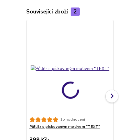
Související zboží
2
TOP produkt
15 hodnocení
Půllitr s pískovaným motivem "TEXT"
VLASTNÍ MOT
obrázku
399 Kč
228 Kč