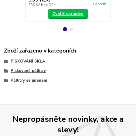
/
ks
/
ks
skladem
330 Kč
bez DPH
188 Kč
bez 
Zvolit variantu
Zboží zařazeno v kategoriích
PÍSKOVÁNÍ SKLA
Pískované půllitry
Půllitry se jménem
Nepropásněte novinky, akce a
slevy!