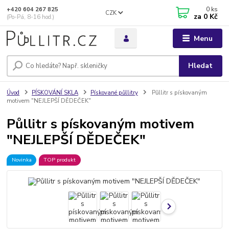
0
ks
+420 604 267 825
CZK
za
0 Kč
(Po-Pá, 8-16 hod.)
Menu
Hledat
Úvod
PÍSKOVÁNÍ SKLA
Pískované půllitry
Půllitr s pískovaným
motivem "NEJLEPŠÍ DĚDEČEK"
Půllitr s pískovaným motivem
"NEJLEPŠÍ DĚDEČEK"
Novinka
TOP produkt