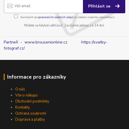
Přihlásit se
Souhlasím se
zpracováním osobních údajů
za účelem rozesílky newsletteru.
Můžete se kdykoli odhlásit. Zasíláme jednou za 14 dní.
Partneři - www.brousenionline.cz
https://svatby-
fotograf.cz/
Informace pro zákazníky
O nás
Vše o nákupu
Obchodní podmínky
Kontakty
Ochrana soukromí
Doprava a platby