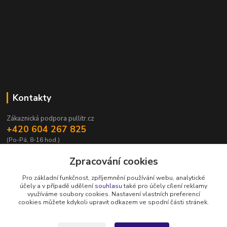
Kontakty
Zákaznická podpora pullitr.cz
+420 604 267 825
(Po-Pá, 8-16 hod.)
info@pullitr.cz
Zpracování cookies
Pro základní funkčnost, zpříjemnění používání webu, analytické
účely a v případě udělení
souhlasu
také pro účely cílení reklamy
využíváme soubory cookies. Nastavení vlastních preferencí
cookies můžete kdykoli upravit odkazem ve spodní části stránek.