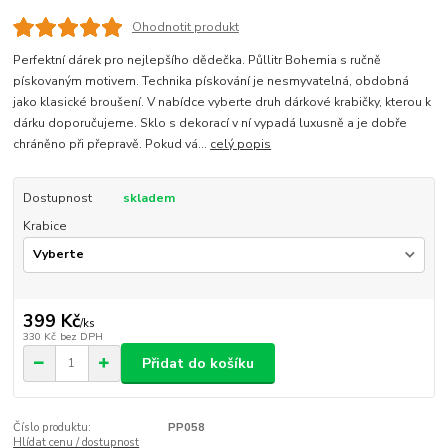
Ohodnotit produkt
Perfektní dárek pro nejlepšího dědečka. Půllitr Bohemia s ručně
pískovaným motivem. Technika pískování je nesmyvatelná, obdobná
jako klasické broušení. V nabídce vyberte druh dárkové krabičky, kterou k
dárku doporučujeme. Sklo s dekorací v ní vypadá luxusně a je dobře
chráněno při přepravě. Pokud vá...
celý popis
Dostupnost
skladem
Krabice
399 Kč
/
ks
330 Kč
bez DPH
Přidat do košíku
Číslo produktu:
PP058
Hlídat cenu / dostupnost