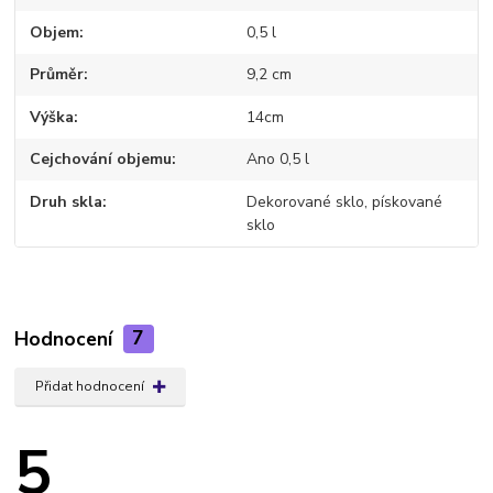
Objem
0,5 l
Průměr
9,2 cm
Výška
14cm
Cejchování objemu
Ano 0,5 l
Druh skla
Dekorované sklo, pískované
sklo
Hodnocení
7
Přidat hodnocení
5