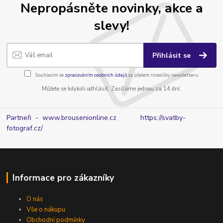
Nepropásněte novinky, akce a
slevy!
Přihlásit se
Souhlasím se
zpracováním osobních údajů
za účelem rozesílky newsletteru.
Můžete se kdykoli odhlásit. Zasíláme jednou za 14 dní.
Partneři - www.brousenionline.cz
https://svatby-
fotograf.cz/
Informace pro zákazníky
O nás
Vše o nákupu
Obchodní podmínky