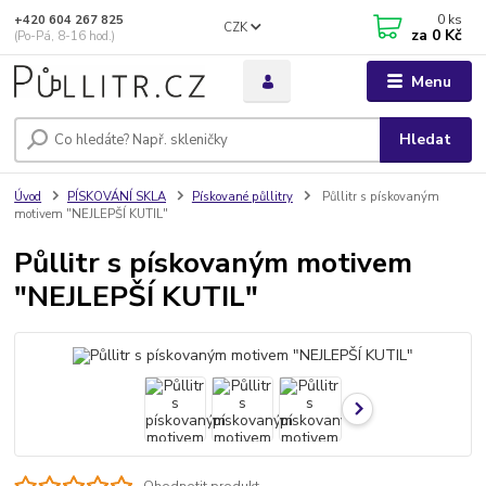
0
ks
+420 604 267 825
CZK
za
0 Kč
(Po-Pá, 8-16 hod.)
Menu
Hledat
Úvod
PÍSKOVÁNÍ SKLA
Pískované půllitry
Půllitr s pískovaným
motivem "NEJLEPŠÍ KUTIL"
Půllitr s pískovaným motivem
"NEJLEPŠÍ KUTIL"