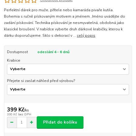
Ohodnotit produkt
Perfektní dárek pro muže, přítele nebo kamaráda pivaře kutila.
Bohemia s ručně pískovaným motivem a jménem. Jméno uvádějte do
zadání pískování. Technika pískování je nesmyvatelná, obdobná jako
klasické broušení. V nabídce vyberte druh dárkové krabičky, kterou k
dárku doporučujeme. Sklo s dekorací v ...
celý popis
Dostupnost
odeslání 4 - 6 dnů
Krabice
Přejete si zaslat náhled před výrobou?
399 Kč
/
ks
330 Kč
bez DPH
Přidat do košíku