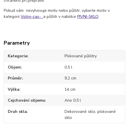
chráněno při přepravě.
Pokud vám nevyhovuje motiv nebo půllitr, vyberte motiv v
kategorii
Volny-cas-
a půllitr v nabídce
PIVNI-SKLO
Parametry
Kategorie
Pískované půllitry
Objem
0,5 l
Průměr
9,2 cm
Výška
14 cm
Cejchování objemu
Ano 0,5 l
Druh skla
Dekorované sklo, pískované
sklo