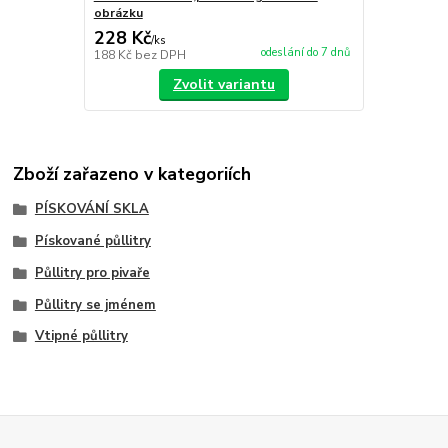
obrázku
228 Kč
/
ks
odeslání do 7 dnů
188 Kč
bez DPH
Zvolit variantu
Zboží zařazeno v kategoriích
PÍSKOVÁNÍ SKLA
Pískované půllitry
Půllitry pro pivaře
Půllitry se jménem
Vtipné půllitry