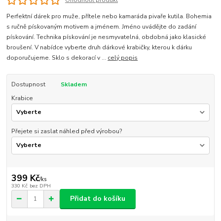
Ohodnotit produkt
Perfektní dárek pro muže, přítele nebo kamaráda pivaře kutila. Bohemia
s ručně pískovaným motivem a jménem. Jméno uvádějte do zadání
pískování. Technika pískování je nesmyvatelná, obdobná jako klasické
broušení. V nabídce vyberte druh dárkové krabičky, kterou k dárku
doporučujeme. Sklo s dekorací v ...
celý popis
Dostupnost
Skladem
Krabice
Přejete si zaslat náhled před výrobou?
399 Kč
/
ks
330 Kč
bez DPH
Přidat do košíku