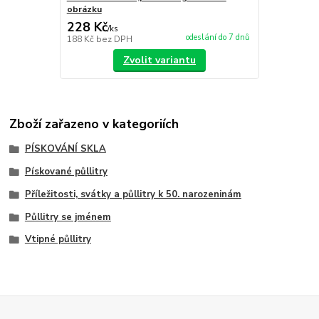
obrázku
228 Kč
/
ks
odeslání do 7 dnů
188 Kč
bez DPH
Zvolit variantu
Zboží zařazeno v kategoriích
PÍSKOVÁNÍ SKLA
Pískované půllitry
Příležitosti, svátky a půllitry k 50. narozeninám
Půllitry se jménem
Vtipné půllitry