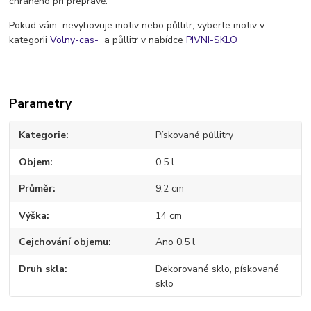
chráněno při přepravě.
Pokud vám nevyhovuje motiv nebo půllitr, vyberte motiv v
kategorii
Volny-cas-
a půllitr v nabídce
PIVNI-SKLO
Parametry
Kategorie
Pískované půllitry
Objem
0,5 l
Průměr
9,2 cm
Výška
14 cm
Cejchování objemu
Ano 0,5 l
Druh skla
Dekorované sklo, pískované
sklo