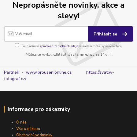
Nepropásněte novinky, akce a
slevy!
Přihlásit se
Souhlasím se
zpracováním osobních údajů
za účelem rozesílky newsletteru.
Můžete se kdykoli odhlásit. Zasíláme jednou za 14 dní.
Partneři - www.brousenionline.cz
https://svatby-
fotograf.cz/
Informace pro zákazníky
O nás
Vše o nákupu
Obchodní podmínky