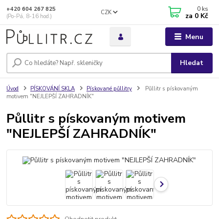
0
ks
+420 604 267 825
CZK
za
0 Kč
(Po-Pá, 8-16 hod.)
Menu
Hledat
Úvod
PÍSKOVÁNÍ SKLA
Pískované půllitry
Půllitr s pískovaným
motivem "NEJLEPŠÍ ZAHRADNÍK"
Půllitr s pískovaným motivem
"NEJLEPŠÍ ZAHRADNÍK"