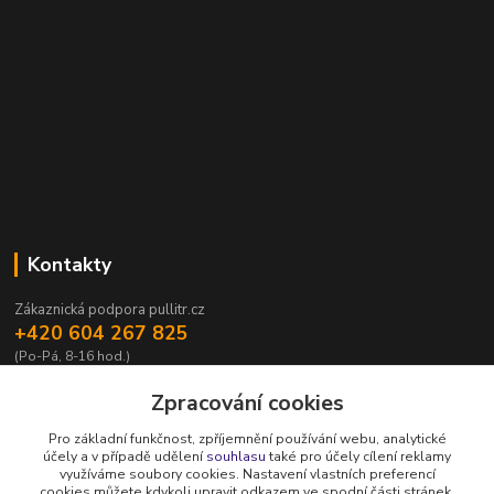
Kontakty
Zákaznická podpora pullitr.cz
+420 604 267 825
(Po-Pá, 8-16 hod.)
info@pullitr.cz
Zpracování cookies
Pro základní funkčnost, zpříjemnění používání webu, analytické
účely a v případě udělení
souhlasu
také pro účely cílení reklamy
využíváme soubory cookies. Nastavení vlastních preferencí
cookies můžete kdykoli upravit odkazem ve spodní části stránek.