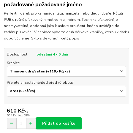
požadované požadované jméno
Perfektní dárek pro kamaráda, tátu, manžela nebo dědu rybáře. Půllitr
PUB s ručně pískovaným motivem a jménem. Technika pískování je
nesmyvatelná, obdobná jako klasické broušení. Jméno uvádějte do
zadání pískování. V nabídce vyberte druh dárkové krabičky, kterou k dárku
doporučujeme. Sklo s dekorací...
celý popis
Dostupnost
odeslání 4 - 6 dnů
Krabice
Přejete si zaslat náhled před výrobou?
610 Kč
/
ks
504 Kč
bez DPH
Přidat do košíku