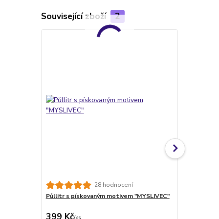
Související zboží
2
TOP produkt
28 hodnocení
Půllitr s pískovaným motivem "MYSLIVEC"
VLASTNÍ MOT
obrázku
399 Kč
228 Kč
/
ks
/
ks