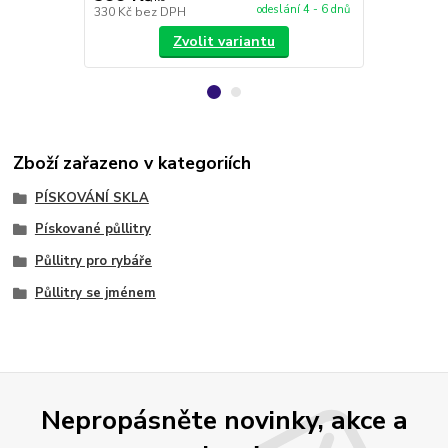
odeslání 4 - 6 dnů
330 Kč
bez DPH
188 Kč
bez 
Zvolit variantu
Zboží zařazeno v kategoriích
PÍSKOVÁNÍ SKLA
Pískované půllitry
Půllitry pro rybáře
Půllitry se jménem
Nepropásněte novinky, akce a