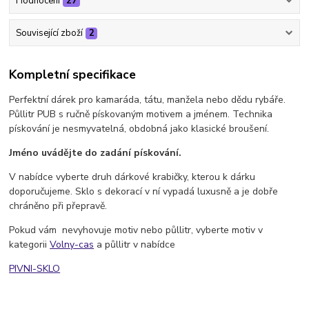
Hodnocení
27
Související zboží
2
Kompletní specifikace
Perfektní dárek pro kamaráda, tátu, manžela nebo dědu rybáře.
Půllitr PUB s ručně pískovaným motivem a jménem. Technika
pískování je nesmyvatelná, obdobná jako klasické broušení.
Jméno uvádějte do zadání pískování.
V nabídce vyberte druh dárkové krabičky, kterou k dárku
doporučujeme. Sklo s dekorací v ní vypadá luxusně a je dobře
chráněno při přepravě.
Pokud vám nevyhovuje motiv nebo půllitr, vyberte motiv v
kategorii
Volny-cas
a půllitr v nabídce
PIVNI-SKLO