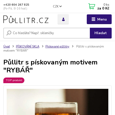
0
ks
+420 604 267 825
CZK
za
0 Kč
(Po-Pá, 8-16 hod.)
Menu
Hledat
Úvod
PÍSKOVÁNÍ SKLA
Pískované půllitry
Půllitr s pískovaným
motivem "RYBÁŘ"
Půllitr s pískovaným motivem
"RYBÁŘ"
TOP produkt