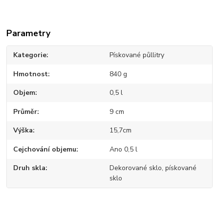
Parametry
Kategorie
Pískované půllitry
Hmotnost
840 g
Objem
0,5 l
Průměr
9 cm
Výška
15,7cm
Cejchování objemu
Ano 0,5 l
Druh skla
Dekorované sklo, pískované
sklo