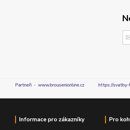
N
Partneři - www.brousenionline.cz
https://svatby-
Informace pro zákazníky
Pro koh