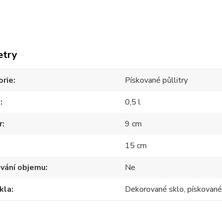
etry
orie
Pískované půllitry
m
0,5 l
r
9 cm
15 cm
ování objemu
Ne
kla
Dekorované sklo, pískované