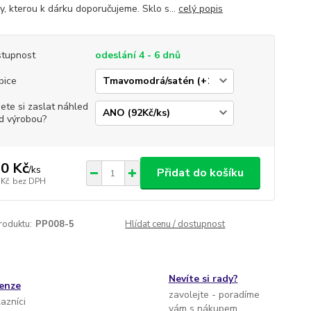
y, kterou k dárku doporučujeme. Sklo s...
celý popis
tupnost
odeslání 4 - 6 dnů
bice
jete si zaslat náhled
d výrobou?
0 Kč
/
ks
Přidat do košíku
 Kč
bez DPH
roduktu:
PP008-5
Hlídat cenu / dostupnost
Nevíte si rady?
cenze
zavolejte - poradíme
kazníci
vám s nákupem