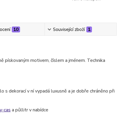
ocení
10
Související zboží
1
učně pískovaným motivem, číslem a jménem. Technika
o s dekorací v ní vypadá luxusně a je dobře chráněno při
y-cas
a půllitr v nabídce