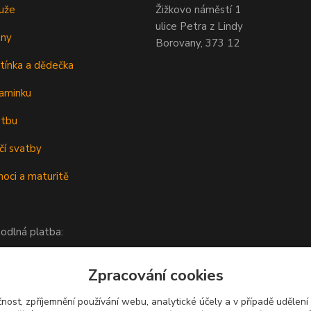
uže
Žižkovo náměstí 1
ulice Petra z Lindy
eny
Borovany, 373 12
tínka a dědečka
aminku
atbu
čí svatby
oci a maturitě
odlná platba:
Zpracování cookies
čnost, zpříjemnění používání webu, analytické účely a v případě udělení