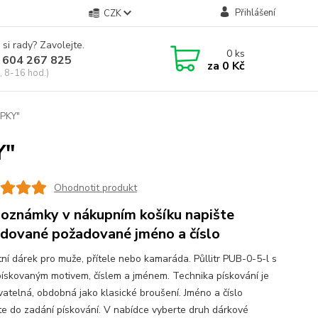
Přihlášení
CZK
 si rady? Zavolejte.
0
ks
 604 267 825
za
0 Kč
, 8-16 hod.)
IPKY"
Y"
Ohodnotit produkt
oznámky v nákupním košíku napište
dované požadované jméno a číslo
tní dárek pro muže, přítele nebo kamaráda. Půllitr PUB-0-5-l s
pískovaným motivem, číslem a jménem. Technika pískování je
atelná, obdobná jako klasické broušení. Jméno a číslo
te do zadání pískování. V nabídce vyberte druh dárkové