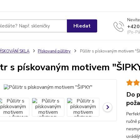
Nevíte
Hledat
+420
(Po-Pá
PÍSKOVÁNÍ SKLA
Pískované půllitry
Půllitr s pískovaným motivem "Š
itr s pískovaným motivem "ŠIPK
Do p
poža
Perfek
ručně 
nesmyv
uváděj