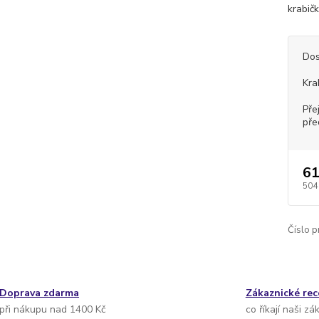
krabičk
Dos
Kra
Pře
pře
61
504
Číslo p
Doprava zdarma
Zákaznické re
při nákupu nad 1400 Kč
co říkají naši zá