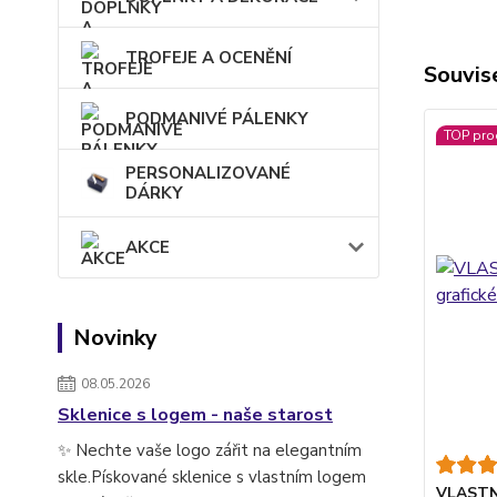
TROFEJE A OCENĚNÍ
Souvise
PODMANIVÉ PÁLENKY
TOP pro
PERSONALIZOVANÉ
DÁRKY
AKCE
Novinky
08.05.2026
Sklenice s logem - naše starost
✨ Nechte vaše logo zářit na elegantním
skle.Pískované sklenice s vlastním logem
VLASTNÍ