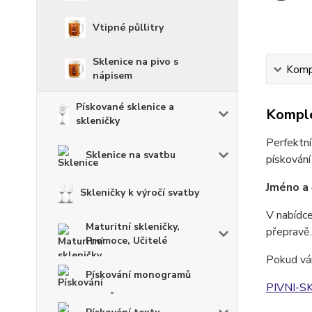
Vtipné půllitry
Sklenice na pivo s
Kompl
nápisem
Pískované sklenice a
Komple
skleničky
Perfektní
Sklenice na svatbu
pískování
Jméno a 
Skleničky k výročí svatby
V nabídce
Maturitní skleničky,
přepravě.
Promoce, Učitelé
Pokud vám
Pískování monogramů
PIVNI-S