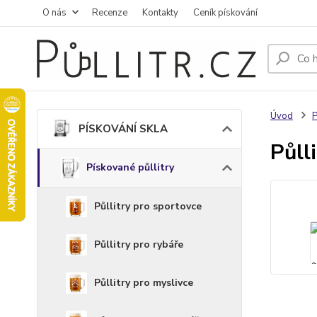
O nás
Recenze
Kontakty
Ceník pískování
Úvod
PÍSKOVÁNÍ SKLA
Půll
Pískované půllitry
Půllitry pro sportovce
Půllitry pro rybáře
Půllitry pro myslivce