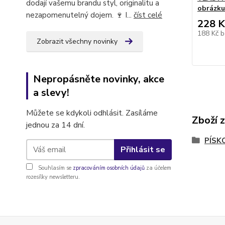
dodají vašemu brandu styl, originalitu a
obrázku
nezapomenutelný dojem. 🍷 I...
číst celé
228 K
188 Kč
b
Zobrazit všechny novinky
Nepropásněte novinky, akce
a slevy!
Můžete se kdykoli odhlásit. Zasíláme
Zboží 
jednou za 14 dní.
PÍSK
Přihlásit se
Souhlasím se
zpracováním osobních údajů
za účelem
rozesílky newsletteru.