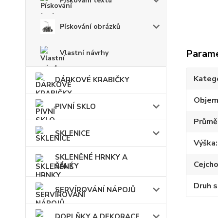
Pískování textu
Pískování obrázků
Param
Vlastní návrhy
Kateg
DÁRKOVÉ KRABIČKY
Obje
PIVNÍ SKLO
Průmě
SKLENICE
Výška
SKLENĚNÉ HRNKY A
Cejch
ŠÁLKY
Druh s
SERVÍROVÁNÍ NÁPOJŮ
DOPLŇKY A DEKORACE