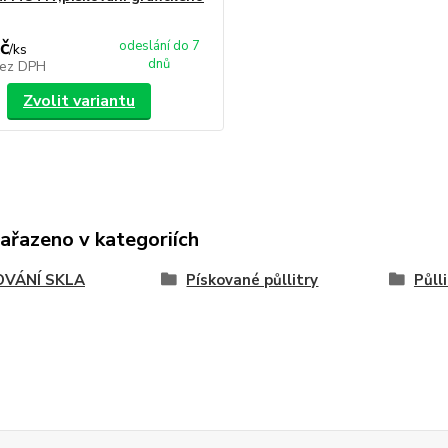
č
odeslání do 7
/
ks
dnů
ez DPH
Zvolit variantu
zařazeno v kategoriích
OVÁNÍ SKLA
Pískované půllitry
Půll