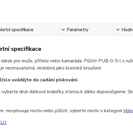
etní specifikace
Parametry
Hodn
tní specifikace
 dárek pro muže, přítele nebo kamaráda. Půllitr PUB-0-5-l s r
 je nesmyvatelná, obdobná jako klasické broušení.
číslo uvádějte do zadání pískování.
 vyberte druh dárkové krabičky, kterou k dárku doporučujeme. Skl
 nevyhovuje motiv nebo půllitr, vyberte motiv v kategorii
Voln
KLO