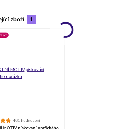
jící zboží
1
dukt
461 hodnocení
 MOTIV,pískování grafického