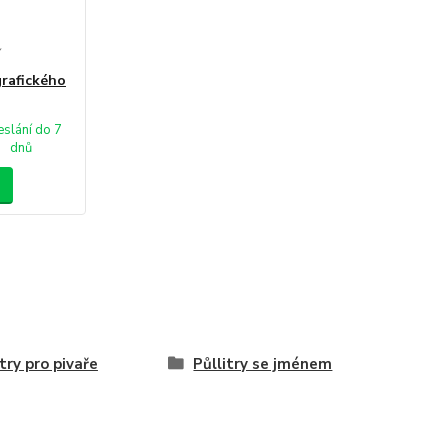
í
rafického
slání do 7
dnů
itry pro pivaře
Půllitry se jménem