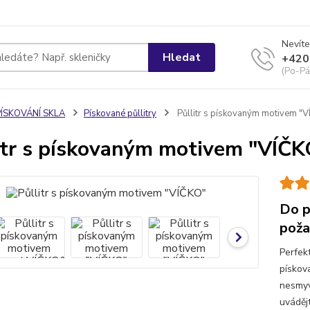
Nevíte
Hledat
+420
(Po-Pá
PÍSKOVÁNÍ SKLA
Pískované půllitry
Půllitr s pískovaným motivem "
itr s pískovaným motivem "VÍČK
Do p
poža
Perfek
pískov
nesmyv
uváděj