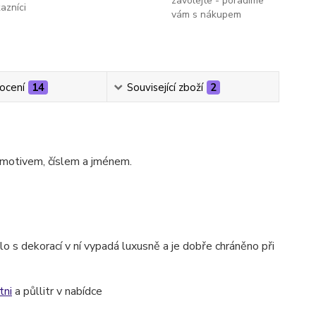
zavolejte - poradíme
kazníci
vám s nákupem
ocení
14
Související zboží
2
 motivem, číslem a jménem.
o s dekorací v ní vypadá luxusně a je dobře chráněno při
tni
a půllitr v nabídce