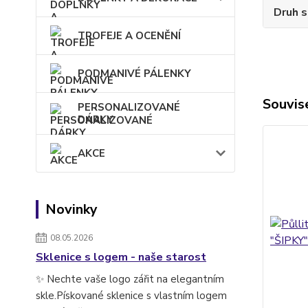
Druh s
TROFEJE A OCENĚNÍ
PODMANIVÉ PÁLENKY
Souvise
PERSONALIZOVANÉ
DÁRKY
AKCE
Novinky
08.05.2026
Sklenice s logem - naše starost
✨ Nechte vaše logo zářit na elegantním
skle.Pískované sklenice s vlastním logem