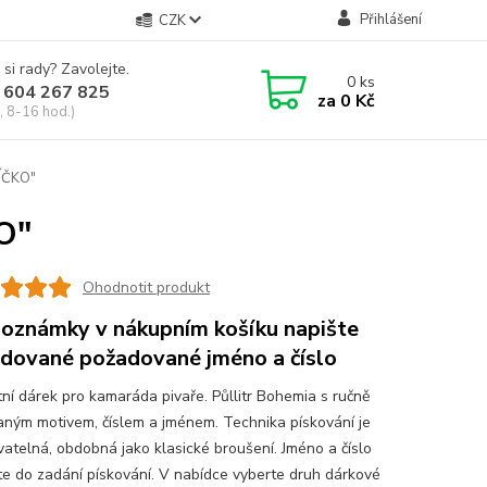
Přihlášení
CZK
 si rady? Zavolejte.
0
ks
 604 267 825
za
0 Kč
, 8-16 hod.)
VÍČKO"
O"
Ohodnotit produkt
oznámky v nákupním košíku napište
dované požadované jméno a číslo
tní dárek pro kamaráda pivaře. Půllitr Bohemia s ručně
aným motivem, číslem a jménem. Technika pískování je
atelná, obdobná jako klasické broušení. Jméno a číslo
te do zadání pískování. V nabídce vyberte druh dárkové