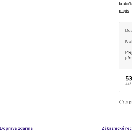
krabičk
popis
Dos
Kra
Pře
pře
53
445
Číslo p
Doprava zdarma
Zákaznické re