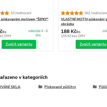
10 hodnocení
461 hodnocen
 s pískovaným motivem "ŠIPKY"
VLASTNÍ MOTIV,pískování g
obrázku
č
188 Kč
odeslání 4 - 6
ode
/
ks
/
ks
dnů
ez DPH
155 Kč
bez DPH
Zvolit variantu
Zvolit variantu
zařazeno v kategoriích
OVÁNÍ SKLA
Pískované půllitry
Půll