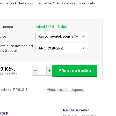
y, kterou k dárku doporučujeme. Sklo s dekorací v ní...
celý
tupnost
odeslání 4 - 6 dnů
bice
jete si zaslat náhled
d výrobou?
9 Kč
/
ks
Přidat do košíku
 Kč
bez DPH
roduktu:
PP012-3
Hlídat cenu / dostupnost
Nevíte si rady?
cenze