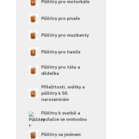
Půllitry pro motorkáře
Půllitry pro pivaře
Půllitry pro muzikanty
Půllitry pro hasiče
Půllitry pro tátu a
dědečka
Příležitosti, svátky a
půllitry k 50.
narozeninám
Půllitry k svatbě a
rozlučce se svobodou
Půllitry se jménem