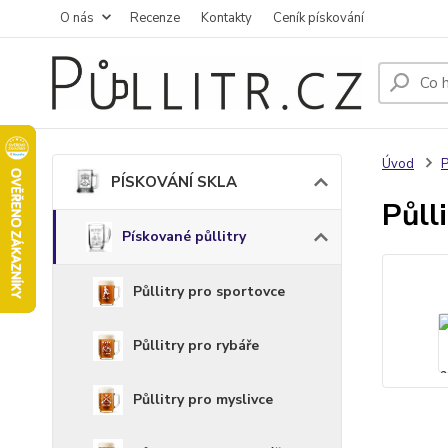
O nás
Recenze
Kontakty
Ceník pískování
Úvod
PÍSKOVÁNÍ SKLA
Půll
Pískované půllitry
Půllitry pro sportovce
Půllitry pro rybáře
Půllitry pro myslivce