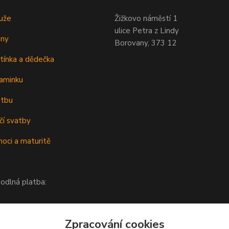
uže
Žižkovo náměstí 1
ulice Petra z Lindy
eny
Borovany, 373 12
tínka a dědečka
aminku
atbu
čí svatby
oci a maturitě
odlná platba:
Zpracování cookies