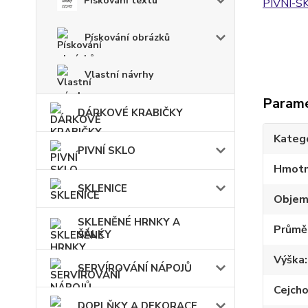
Pískování textu
PIVNI-S
Pískování obrázků
Vlastní návrhy
Param
DÁRKOVÉ KRABIČKY
Kateg
PIVNÍ SKLO
Hmotn
SKLENICE
Obje
SKLENĚNÉ HRNKY A
Průmě
ŠÁLKY
Výška
SERVÍROVÁNÍ NÁPOJŮ
Cejch
DOPLŇKY A DEKORACE