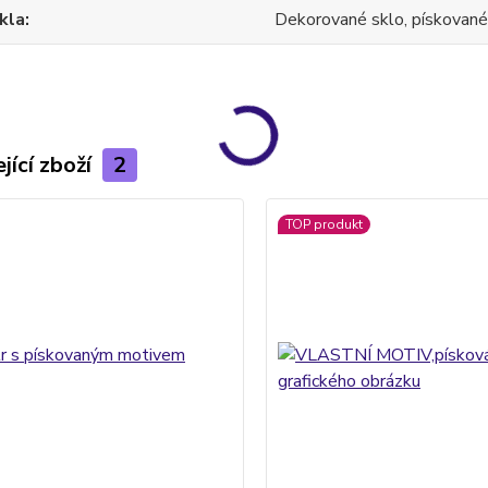
kla
Dekorované sklo, pískované
jící zboží
2
TOP produkt