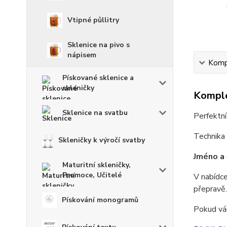
Vtipné půllitry
Sklenice na pivo s
nápisem
Kompl
Pískované sklenice a
skleničky
Komple
Sklenice na svatbu
Perfektní
Technika 
Skleničky k výročí svatby
Jméno a 
Maturitní skleničky,
Promoce, Učitelé
V nabídce
přepravě.
Pískování monogramů
Pokud vám