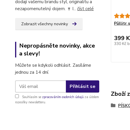
dodají vašemu brandu styl, originalitu a
nezapomenutelný dojem. 🍷 I...
číst celé
Půllitr
Zobrazit všechny novinky
399 K
330 Kč
b
Nepropásněte novinky, akce
a slevy!
Můžete se kdykoli odhlásit. Zasíláme
jednou za 14 dní.
Přihlásit se
Zboží 
Souhlasím se
zpracováním osobních údajů
za účelem
rozesílky newsletteru.
PÍSK