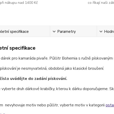
při nákupu nad 1400 Kč
co říkají naši zá
etní specifikace
Parametry
Hodn
tní specifikace
 dárek pro kamaráda pivaře. Půllitr Bohemia s ručně pískovaným
pískování je nesmyvatelná, obdobná jako klasické broušení.
číslo uvádějte do zadání pískování.
 vyberte druh dárkové krabičky, kterou k dárku doporučujeme. Skl
 nevyhovuje motiv nebo půllitr, vyberte motiv v kategorii
osta