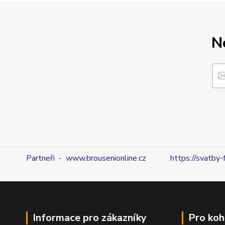
N
Partneři - www.brousenionline.cz
https://svatby-
Informace pro zákazníky
Pro koh