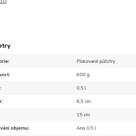
KLO
etry
orie
Pískované půllitry
ost
600 g
m
0,5 l
r
8,5 cm
15 cm
ování objemu
Ano 0,5 l