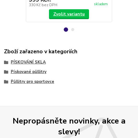
/
ks
/
ks
skladem
330 Kč
bez DPH
188 Kč
bez 
Zvolit variantu
Zboží zařazeno v kategoriích
PÍSKOVÁNÍ SKLA
Pískované půllitry
Půllitry pro sportovce
Nepropásněte novinky, akce a
slevy!