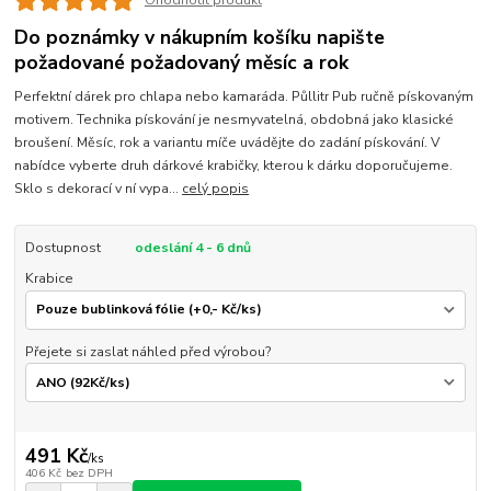
Ohodnotit produkt
Do poznámky v nákupním košíku napište
požadované požadovaný měsíc a rok
Perfektní dárek pro chlapa nebo kamaráda. Půllitr Pub ručně pískovaným
motivem. Technika pískování je nesmyvatelná, obdobná jako klasické
broušení. Měsíc, rok a variantu míče uvádějte do zadání pískování. V
nabídce vyberte druh dárkové krabičky, kterou k dárku doporučujeme.
Sklo s dekorací v ní vypa...
celý popis
Dostupnost
odeslání 4 - 6 dnů
Krabice
Přejete si zaslat náhled před výrobou?
491 Kč
/
ks
406 Kč
bez DPH