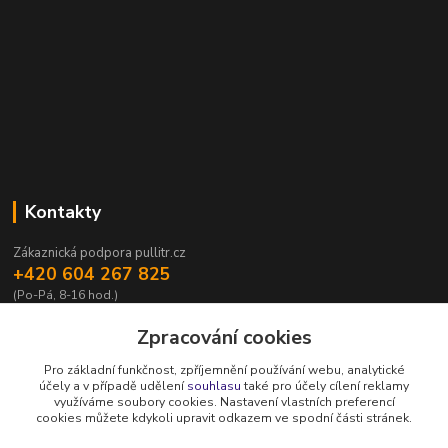
Kontakty
Zákaznická podpora pullitr.cz
+420 604 267 825
(Po-Pá, 8-16 hod.)
info@pullitr.cz
Zpracování cookies
Pro základní funkčnost, zpříjemnění používání webu, analytické
účely a v případě udělení
souhlasu
také pro účely cílení reklamy
využíváme soubory cookies. Nastavení vlastních preferencí
cookies můžete kdykoli upravit odkazem ve spodní části stránek.