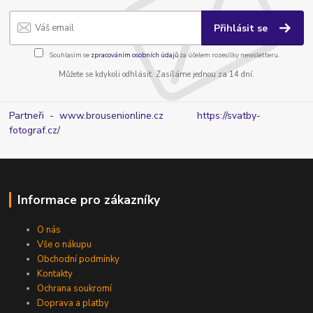
Přihlásit se
Souhlasím se
zpracováním osobních údajů
za účelem rozesílky newsletteru.
Můžete se kdykoli odhlásit. Zasíláme jednou za 14 dní.
Partneři - www.brousenionline.cz
https://svatby-
fotograf.cz/
Informace pro zákazníky
O nás
Vše o nákupu
Obchodní podmínky
Kontakty
Ochrana soukromí
Doprava a platby