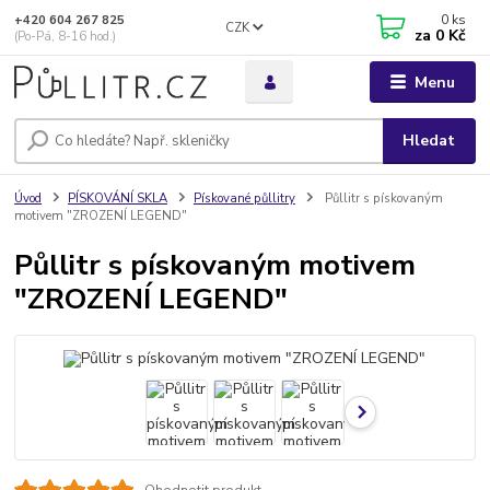
0
ks
+420 604 267 825
CZK
za
0 Kč
(Po-Pá, 8-16 hod.)
Menu
Hledat
Úvod
PÍSKOVÁNÍ SKLA
Pískované půllitry
Půllitr s pískovaným
motivem "ZROZENÍ LEGEND"
Půllitr s pískovaným motivem
"ZROZENÍ LEGEND"