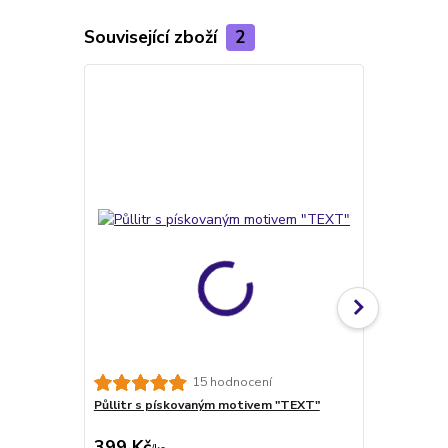
Související zboží
2
TOP produkt
15 hodnocení
Půllitr s pískovaným motivem "TEXT"
VLASTNÍ MOT
obrázku
399 Kč
228 Kč