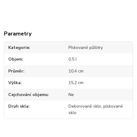
Parametry
Kategorie
Pískované půllitry
Objem
0,5 l
Průměr
10,4 cm
Výška
15,2 cm
Cejchování objemu
Ne
Druh skla
Dekorované sklo, pískované
sklo