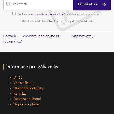
Přihlásit se
Souhlasím se
zpracováním osobních údajů
za účelem rozesílky newsletteru.
Můžete se kdykoli odhlásit. Zasíláme jednou za 14 dní.
Partneři - www.brousenionline.cz
https://svatby-
fotograf.cz/
Informace pro zákazníky
O nás
Vše o nákupu
Obchodní podmínky
Kontakty
Ochrana soukromí
Doprava a platby