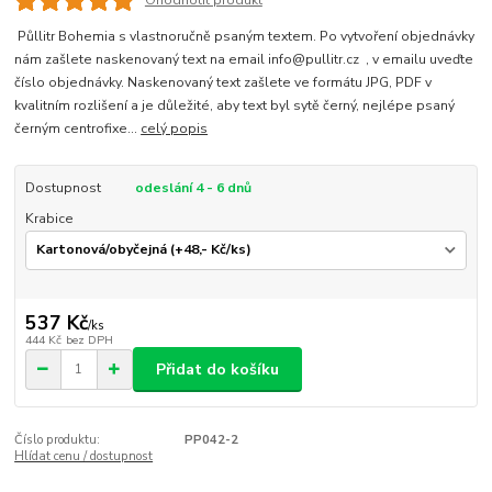
Ohodnotit produkt
Půllitr Bohemia s vlastnoručně psaným textem. Po vytvoření objednávky
nám zašlete naskenovaný text na email info@pullitr.cz , v emailu uveďte
číslo objednávky. Naskenovaný text zašlete ve formátu JPG, PDF v
kvalitním rozlišení a je důležité, aby text byl sytě černý, nejlépe psaný
černým centrofixe...
celý popis
Dostupnost
odeslání 4 - 6 dnů
Krabice
537 Kč
/
ks
444 Kč
bez DPH
Přidat do košíku
Číslo produktu:
PP042-2
Hlídat cenu / dostupnost