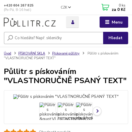
0
ks
+420 604 267 825
CZK
za
0 Kč
(Po-Pá, 8-16 hod.)
Menu
Hledat
Úvod
PÍSKOVÁNÍ SKLA
Pískované půllitry
Půllitr s pískováním
"VLASTNORUČNĚ PSANÝ TEXT"
Půllitr s pískováním
"VLASTNORUČNĚ PSANÝ TEXT"