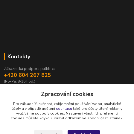
Kontakty
Zákaznická podpora pullitr.cz
+420 604 267 825
(Po-Pá, 8-16 hod.)
info@pullitr.cz
Zpracování cookies
Pro základní funkčnost, zpříjemnění používání webu, analytické
účely a v případě udělení
souhlasu
také pro účely cílení reklamy
využíváme soubory cookies. Nastavení vlastních preferencí
cookies můžete kdykoli upravit odkazem ve spodní části stránek.