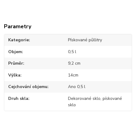
Parametry
Kategorie
Pískované půllitry
Objem
0,5 l
Průměr
9,2 cm
Výška
14cm
Cejchování objemu
Ano 0,5 l
Druh skla
Dekorované sklo, pískované
sklo