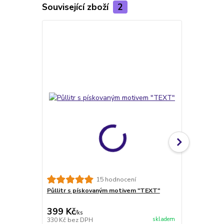
Související zboží
2
TOP produkt
15 hodnocení
Půllitr s pískovaným motivem "TEXT"
VLASTNÍ MOT
obrázku
399 Kč
188 Kč
/
ks
/
ks
skladem
330 Kč
bez DPH
155 Kč
bez 