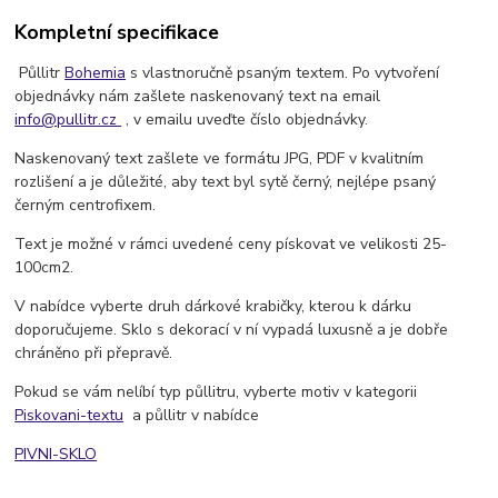
Kompletní specifikace
Půllitr
Bohemia
s vlastnoručně psaným textem. Po vytvoření
objednávky nám zašlete naskenovaný text na email
info@pullitr.cz
, v emailu uveďte číslo objednávky.
Naskenovaný text zašlete ve formátu JPG, PDF v kvalitním
rozlišení a je důležité, aby text byl sytě černý, nejlépe psaný
černým centrofixem.
Text je možné v rámci uvedené ceny pískovat ve velikosti 25-
100cm2.
V nabídce vyberte druh dárkové krabičky, kterou k dárku
doporučujeme. Sklo s dekorací v ní vypadá luxusně a je dobře
chráněno při přepravě.
Pokud se vám nelíbí typ půllitru, vyberte motiv v kategorii
Piskovani-textu
a půllitr v nabídce
PIVNI-SKLO