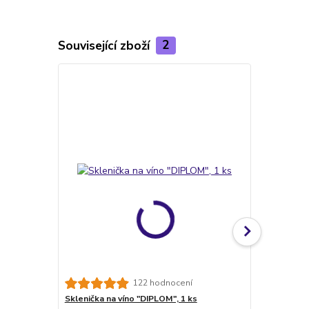
Související zboží
2
TOP produkt
122 hodnocení
Sklenička na víno "DIPLOM", 1 ks
VLASTNÍ MOT