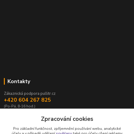
Kontakty
Zákaznická podpora pullitr.cz
+420 604 267 825
(Po-Pá, 8-16 hod.)
info@pullitr.cz
Zpracování cookies
Pro základní funkčnost, zpříjemnění používání webu, analytické
účely a v případě udělení
souhlasu
také pro účely cílení reklamy