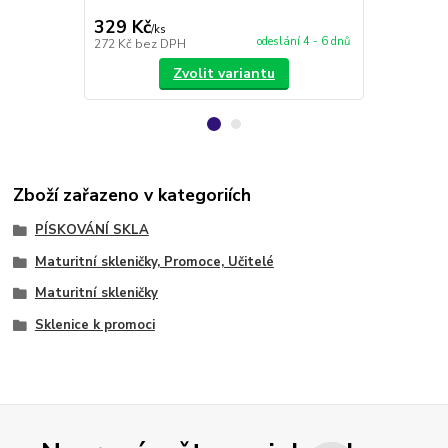
obrázku
329 Kč
188 Kč
/
ks
/
ks
odeslání 4 - 6 dnů
272 Kč
bez DPH
155 Kč
bez 
Zvolit variantu
Zboží zařazeno v kategoriích
PÍSKOVÁNÍ SKLA
Maturitní skleničky, Promoce, Učitelé
Maturitní skleničky
Sklenice k promoci