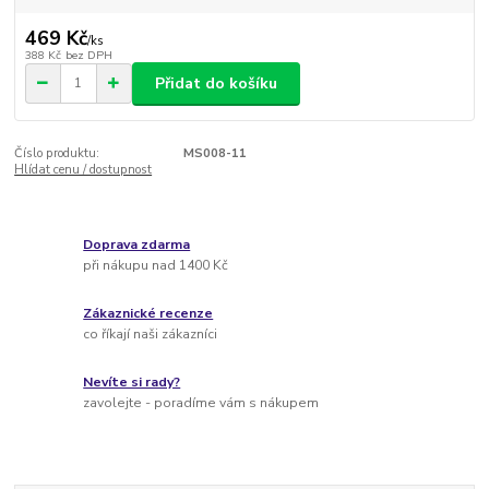
469 Kč
/
ks
388 Kč
bez DPH
Přidat do košíku
Číslo produktu:
MS008-11
Hlídat cenu / dostupnost
Doprava zdarma
při nákupu nad 1400 Kč
Zákaznické recenze
co říkají naši zákazníci
Nevíte si rady?
zavolejte - poradíme vám s nákupem