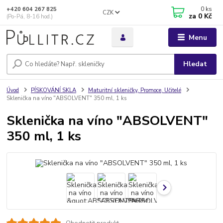
0
ks
+420 604 267 825
CZK
za
0 Kč
(Po-Pá, 8-16 hod.)
Menu
Hledat
Úvod
PÍSKOVÁNÍ SKLA
Maturitní skleničky, Promoce, Učitelé
Sklenička na víno "ABSOLVENT" 350 ml, 1 ks
Sklenička na víno "ABSOLVENT"
350 ml, 1 ks