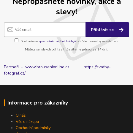
Nepropásněte novinky, akce a
slevy!
Přihlásit se
Souhlasím se
zpracováním osobních údajů
za účelem rozesílky newsletteru.
Můžete se kdykoli odhlásit. Zasíláme jednou za 14 dní.
Partneři - www.brousenionline.cz
https://svatby-
fotograf.cz/
Informace pro zákazníky
O nás
Vše o nákupu
Obchodní podmínky