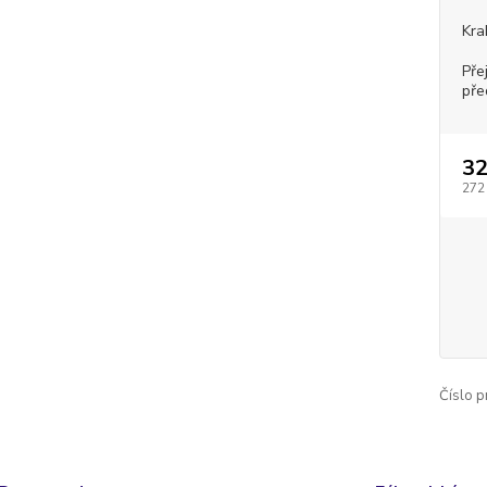
Kra
Pře
pře
32
272
Číslo p