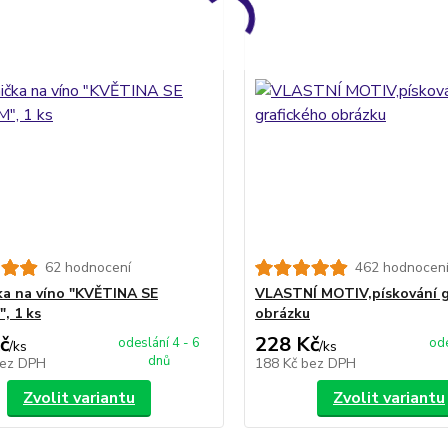
62 hodnocení
462 hodnocen
ka na víno "KVĚTINA SE
VLASTNÍ MOTIV,pískování g
, 1 ks
obrázku
č
228 Kč
odeslání 4 - 6
ode
/
ks
/
ks
dnů
ez DPH
188 Kč
bez DPH
Zvolit variantu
Zvolit variantu