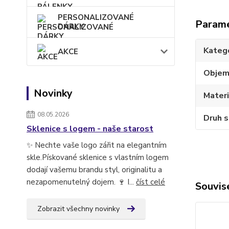
PERSONALIZOVANÉ
Param
DÁRKY
Kateg
AKCE
Obje
Novinky
Materi
08.05.2026
Druh s
Sklenice s logem - naše starost
✨ Nechte vaše logo zářit na elegantním
skle.Pískované sklenice s vlastním logem
dodají vašemu brandu styl, originalitu a
nezapomenutelný dojem. 🍷 I...
číst celé
Souvise
Zobrazit všechny novinky