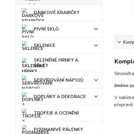
DÁRKOVÉ KRABIČKY
PIVNÍ SKLO
Kompl
SKLENICE
SKLENĚNÉ HRNKY A
Komple
ŠÁLKY
Sklenička
SERVÍROVÁNÍ NÁPOJŮ
Jméno uv
DOPLŇKY A DEKORACE
V nabídce
přepravě
TROFEJE A OCENĚNÍ
PODMANIVÉ PÁLENKY