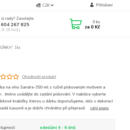
Přihlášení
CZK
 si rady? Zavolejte.
0
ks
 604 267 825
za
0 Kč
, 8-16 hod.)
OGÍNKA", 1ks
Ohodnotit produkt
čka na víno Sandra-350-ml s ručně pískovaným motivem a
. Jméno uvádějte do zadání pískování. V nabídce vyberte
árkové krabičky, kterou u dárku doporučujeme, sklo s dekorací
ypadá luxusně a je dobře chráněno při přepravě.
celý popis
tupnost
odeslání 4 - 6 dnů