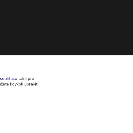
souhlasu
také pro
žete kdykoli upravit
Vytvořeno na
Eshop-rychle.cz