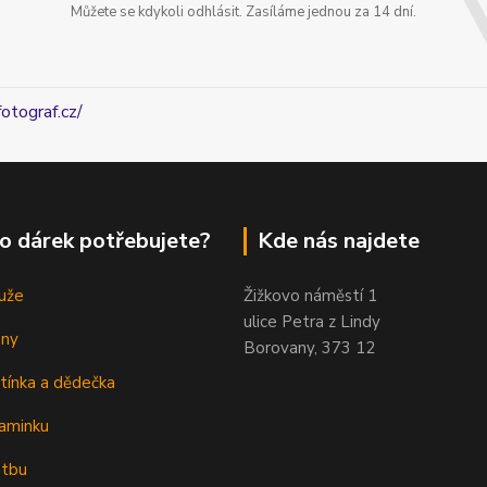
Můžete se kdykoli odhlásit. Zasíláme jednou za 14 dní.
fotograf.cz/
o dárek potřebujete?
Kde nás najdete
uže
Žižkovo náměstí 1
ulice Petra z Lindy
eny
Borovany, 373 12
tínka a dědečka
aminku
atbu