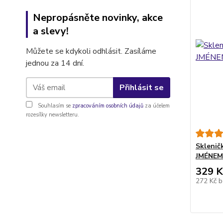
Nepropásněte novinky, akce
a slevy!
Můžete se kdykoli odhlásit. Zasíláme
jednou za 14 dní.
Přihlásit se
Souhlasím se
zpracováním osobních údajů
za účelem
rozesílky newsletteru.
Sklenič
JMÉNEM"
329 K
272 Kč
b