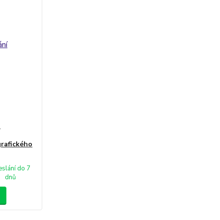
í
rafického
slání do 7
dnů