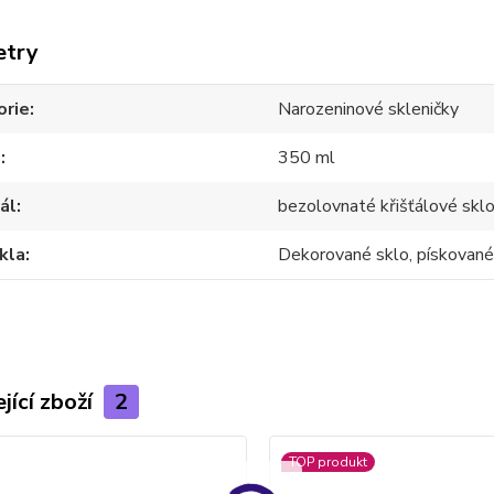
etry
orie
Narozeninové skleničky
m
350 ml
ál
bezolovnaté křišťálové skl
kla
Dekorované sklo, pískované
jící zboží
2
TOP produkt