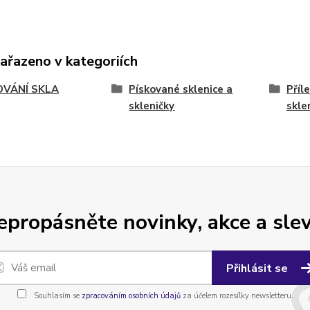
zařazeno v kategoriích
OVÁNÍ SKLA
Pískované sklenice a
Příl
skleničky
skle
epropásněte novinky, akce a slev
Přihlásit se
Souhlasím se
zpracováním osobních údajů
za účelem rozesílky newsletteru.