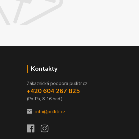
Kontakty
Zákaznická podpora pullitr.cz
+420 604 267 825
(Po-Pá, 8-16 hod.)
info@pullitr.cz