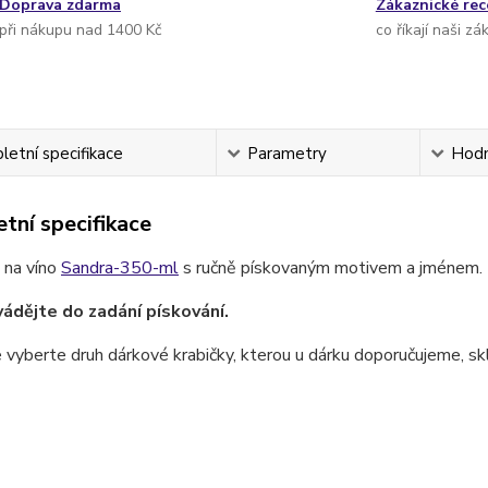
Doprava zdarma
Zákaznické re
při nákupu nad 1400 Kč
co říkají naši zá
etní specifikace
Parametry
Hodn
tní specifikace
 na víno
Sandra-350-ml
s ručně pískovaným motivem a jménem.
ádějte do zadání pískování.
 vyberte druh dárkové krabičky, kterou u dárku doporučujeme, skl
.