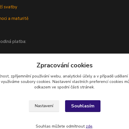
čí svatby
oci a maturitě
odlná platba:
Zpracování cookies
čnost, zpříjemnění používání webu, analytické účely a v případě udělení
y využíváme soubory cookies. Nastavení vlastních preferencí cookies mů
odkazem ve spodní části stránek.
Upravit sběr cookies.
Souhlasím
Nastavení
Souhlas můžete odmítnout
zde
.