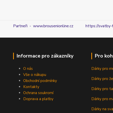
Partneři - www.brousenionline.cz
https://svatby-
Informace pro zákazníky
Pro koh
O nás
Dárky pro m
Vše o nákupu
Dárky pro ž
Obchodní podmínky
Kontakty
Dárky pro ta
Ochrana soukromí
Doprava a platby
Dárky pro m
Dárky na sv