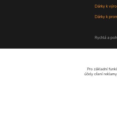
Dárky k výro
Dárky k prom
Rychlá a poh
Pro základní funk
účely cílení reklam
Copyright © Půllitr.cz | Optimalizace a marketing -
Opteo.cz