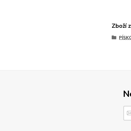
Zboží 
PÍSK
N