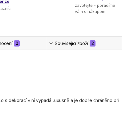
cenze
zavolejte - poradíme
kazníci
vám s nákupem
ocení
0
Související zboží
2
o s dekorací v ní vypadá luxusně a je dobře chráněno při