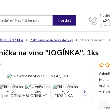
Nevíte
Hledat
+420
(Po-Pá
PÍSKOVÁNÍ SKLA
Pískované sklenice a skleničky
Sklenička na víno "J
nička na víno "JOGÍNKA", 1ks
Skleni
jménem
druh d
v ní v
Dos