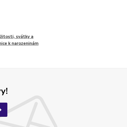
ežitosti, svátky a
nice k narozeninám
y!