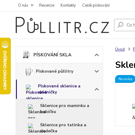
O nás
Recenze
Kontakty
Ceník pískování
Úvod
PÍSKOVÁNÍ SKLA
Skle
Pískované půllitry
Novinka
Pískované sklenice a
skleničky
Sklenice pro maminku a
babičku
Sklenice pro tatínka a
dedečka