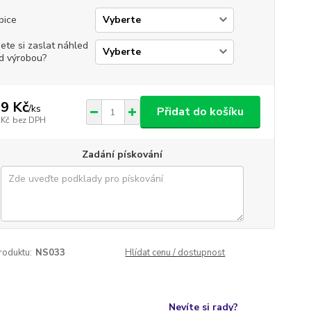
bice
jete si zaslat náhled
d výrobou?
9 Kč
/
ks
Přidat do košíku
 Kč
bez DPH
Zadání pískování
roduktu:
NS033
Hlídat cenu / dostupnost
Nevíte si rady?