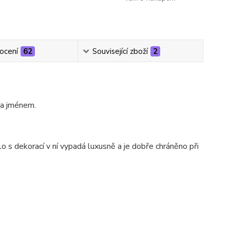
ocení
62
Související zboží
2
 a jménem.
o s dekorací v ní vypadá luxusně a je dobře chráněno při