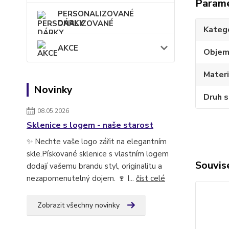
Param
PERSONALIZOVANÉ
DÁRKY
Kateg
AKCE
Obje
Materi
Novinky
Druh s
08.05.2026
Sklenice s logem - naše starost
✨ Nechte vaše logo zářit na elegantním
skle.Pískované sklenice s vlastním logem
Souvise
dodají vašemu brandu styl, originalitu a
nezapomenutelný dojem. 🍷 I...
číst celé
Zobrazit všechny novinky