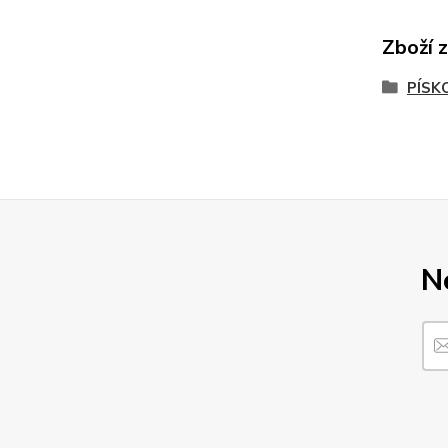
Zboží 
PÍSK
N