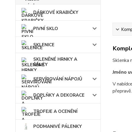
DÁRKOVÉ KRABIČKY
PIVNÍ SKLO
Kompl
SKLENICE
Komple
SKLENĚNÉ HRNKY A
Sklenka 
ŠÁLKY
Jméno uv
SERVÍROVÁNÍ NÁPOJŮ
V nabídce
přepravě
DOPLŇKY A DEKORACE
TROFEJE A OCENĚNÍ
PODMANIVÉ PÁLENKY