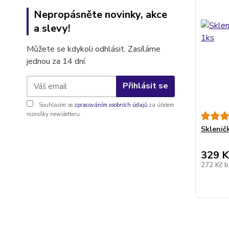
Nepropásněte novinky, akce
a slevy!
Můžete se kdykoli odhlásit. Zasíláme
jednou za 14 dní.
Přihlásit se
Souhlasím se
zpracováním osobních údajů
za účelem
rozesílky newsletteru.
Sklenič
329 K
272 Kč
b