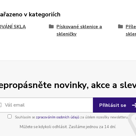
zařazeno v kategoriích
OVÁNÍ SKLA
Pískované sklenice a
Příl
skleničky
skle
epropásněte novinky, akce a slev
Přihlásit se
Souhlasím se
zpracováním osobních údajů
za účelem rozesílky newsletteru.
Můžete se kdykoli odhlásit. Zasíláme jednou za 14 dní.