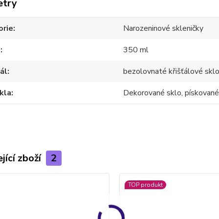
etry
orie
Narozeninové skleničky
m
350 ml
ál
bezolovnaté křišťálové skl
kla
Dekorované sklo, pískované
jící zboží
2
TOP produkt