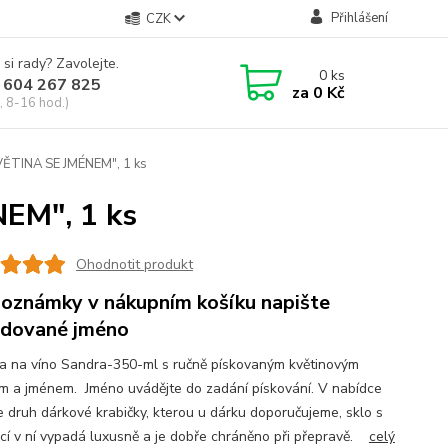
Přihlášení
CZK
 si rady? Zavolejte.
0
ks
 604 267 825
za
0 Kč
, 8-16 hod.)
KVĚTINA SE JMÉNEM", 1 ks
NEM", 1 ks
Ohodnotit produkt
oznámky v nákupním košíku napište
dované jméno
a na víno Sandra-350-ml s ručně pískovaným květinovým
m a jménem. Jméno uvádějte do zadání pískování. V nabídce
e druh dárkové krabičky, kterou u dárku doporučujeme, sklo s
cí v ní vypadá luxusně a je dobře chráněno při přepravě.
celý