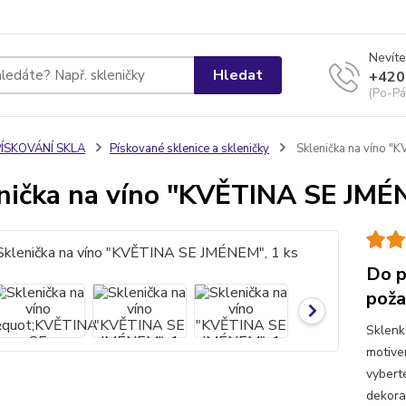
Nevíte
Hledat
+420
(Po-Pá
PÍSKOVÁNÍ SKLA
Pískované sklenice a skleničky
Sklenička na víno "
nička na víno "KVĚTINA SE JMÉ
Do p
poža
Sklenk
motive
vybert
dekora