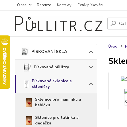
O nás
Recenze
Kontakty
Ceník pískování
Úvod
PÍSKOVÁNÍ SKLA
Skle
Pískované půllitry
Pískované sklenice a
skleničky
Sklenice pro maminku a
babičku
Sklenice pro tatínka a
dedečka