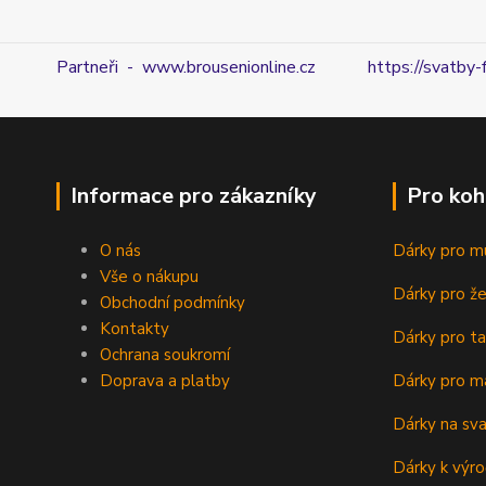
Partneři - www.brousenionline.cz
https://svatby-
Informace pro zákazníky
Pro koh
O nás
Dárky pro m
Vše o nákupu
Dárky pro ž
Obchodní podmínky
Kontakty
Dárky pro ta
Ochrana soukromí
Doprava a platby
Dárky pro m
Dárky na sv
Dárky k výro