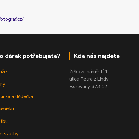
fotograf.cz/
o dárek potřebujete?
Kde nás najdete
uže
Žižkovo náměstí 1
ulice Petra z Lindy
eny
Borovany, 373 12
tínka a dědečka
aminku
atbu
čí svatby