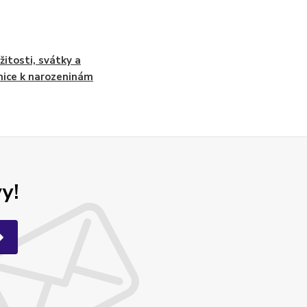
ežitosti, svátky a
nice k narozeninám
y!