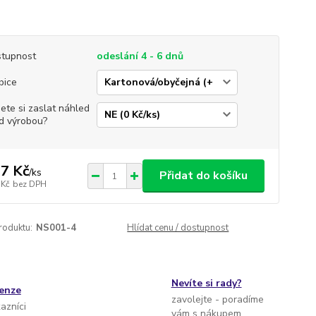
tupnost
odeslání 4 - 6 dnů
bice
jete si zaslat náhled
d výrobou?
7 Kč
/
ks
Přidat do košíku
 Kč
bez DPH
roduktu:
NS001-4
Hlídat cenu / dostupnost
Nevíte si rady?
cenze
zavolejte - poradíme
kazníci
vám s nákupem