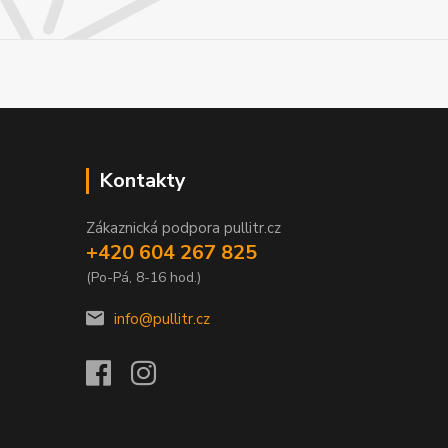
Kontakty
Zákaznická podpora pullitr.cz
+420 604 267 825
(Po-Pá, 8-16 hod.)
info@pullitr.cz