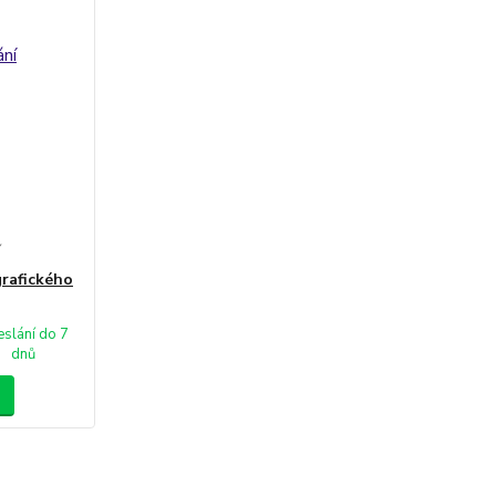
í
rafického
slání do 7
dnů