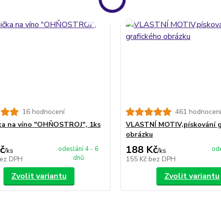
16 hodnocení
461 hodnocen
ka na víno "OHŇOSTROJ", 1ks
VLASTNÍ MOTIV,pískování g
obrázku
č
188 Kč
odeslání 4 - 6
ode
/
ks
/
ks
dnů
ez DPH
155 Kč
bez DPH
Zvolit variantu
Zvolit variantu