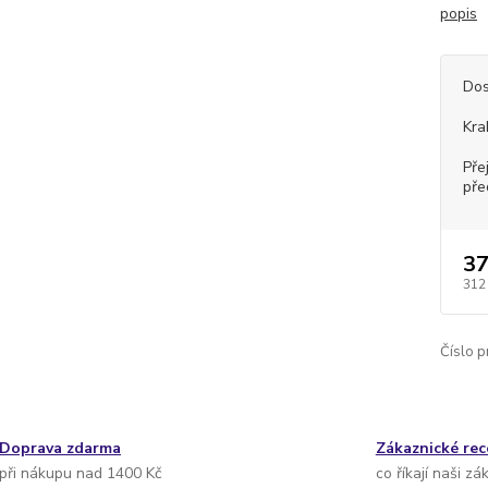
popis
Dos
Kra
Pře
pře
37
312
Číslo p
Doprava zdarma
Zákaznické re
při nákupu nad 1400 Kč
co říkají naši zá