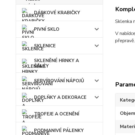
Komple
DÁRKOVÉ KRABIČKY
Sklenka 
PIVNÍ SKLO
V nabídce
přepravě
SKLENICE
SKLENĚNÉ HRNKY A
ŠÁLKY
SERVÍROVÁNÍ NÁPOJŮ
Param
DOPLŇKY A DEKORACE
Kateg
Obje
TROFEJE A OCENĚNÍ
Materi
PODMANIVÉ PÁLENKY