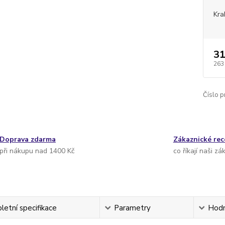
Kra
31
263
Číslo p
Doprava zdarma
Zákaznické re
při nákupu nad 1400 Kč
co říkají naši zá
etní specifikace
Parametry
Hodn