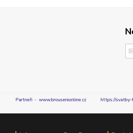
N
Partneři - www.brousenionline.cz
https://svatby-