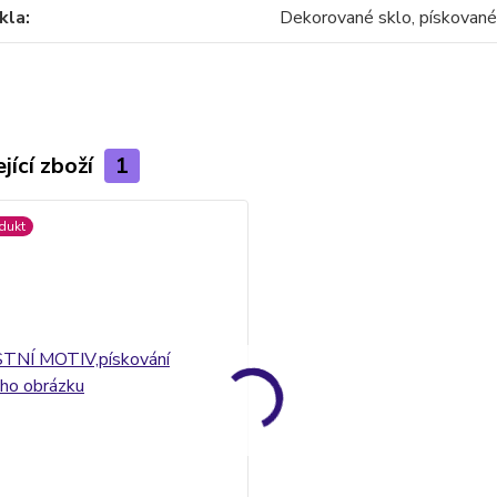
kla
Dekorované sklo, pískované
jící zboží
1
dukt