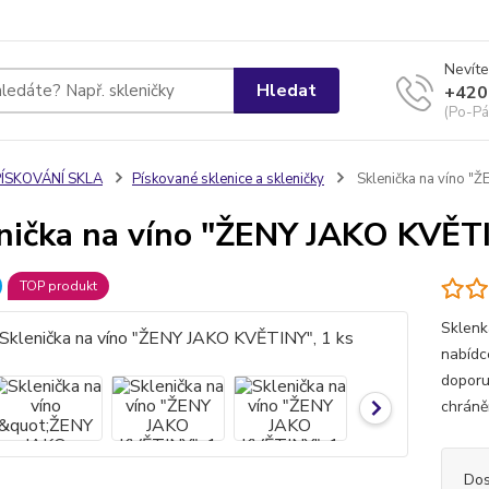
Nevíte
Hledat
+420
(Po-Pá
PÍSKOVÁNÍ SKLA
Pískované sklenice a skleničky
Sklenička na víno "
nička na víno "ŽENY JAKO KVĚTI
TOP produkt
Sklenk
nabídc
doporu
chráně
Dos