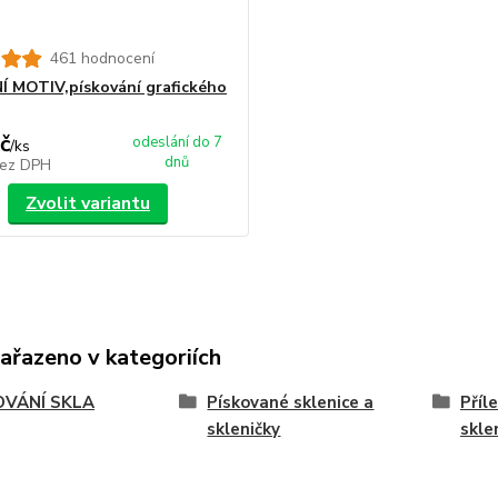
461 hodnocení
 MOTIV,pískování grafického
č
odeslání do 7
/
ks
dnů
ez DPH
Zvolit variantu
zařazeno v kategoriích
OVÁNÍ SKLA
Pískované sklenice a
Příl
skleničky
skle