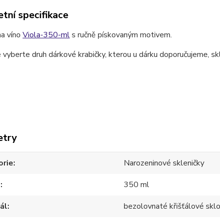
tní specifikace
na víno
Viola-350-ml
s ručně pískovaným motivem.
 vyberte druh dárkové krabičky, kterou u dárku doporučujeme, skl
.
etry
orie
Narozeninové skleničky
m
350 ml
ál
bezolovnaté křišťálové skl