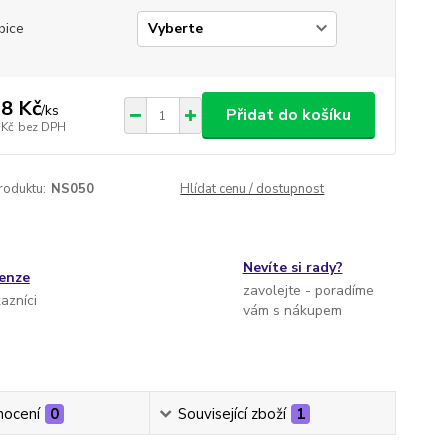
bice
8 Kč
/
ks
Přidat do košíku
 Kč
bez DPH
roduktu:
NS050
Hlídat cenu / dostupnost
Nevíte si rady?
cenze
zavolejte - poradíme
kazníci
vám s nákupem
ocení
0
Související zboží
1