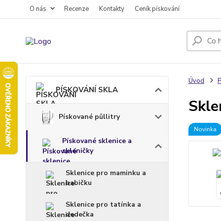
O nás
Recenze
Kontakty
Ceník pískování
Úvod
PÍSKOVÁNÍ SKLA
Skle
Pískované půllitry
Novinka
Pískované sklenice a
skleničky
Sklenice pro maminku a
babičku
Sklenice pro tatínka a
dedečka