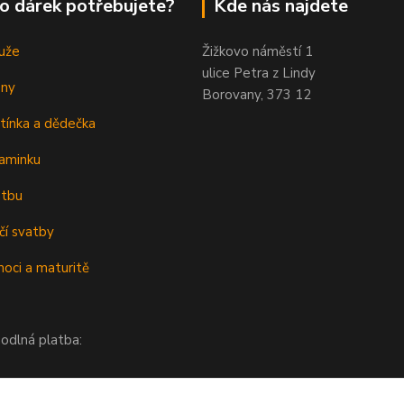
o dárek potřebujete?
Kde nás najdete
uže
Žižkovo náměstí 1
ulice Petra z Lindy
eny
Borovany, 373 12
tínka a dědečka
aminku
atbu
čí svatby
oci a maturitě
odlná platba: