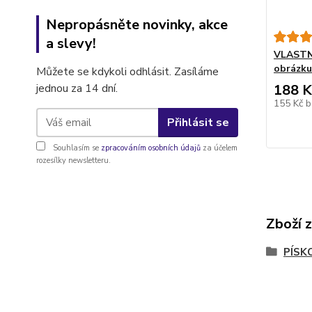
Nepropásněte novinky, akce
a slevy!
VLASTNÍ
obrázku
Můžete se kdykoli odhlásit. Zasíláme
jednou za 14 dní.
188 K
155 Kč
b
Přihlásit se
Souhlasím se
zpracováním osobních údajů
za účelem
rozesílky newsletteru.
Zboží 
PÍSK