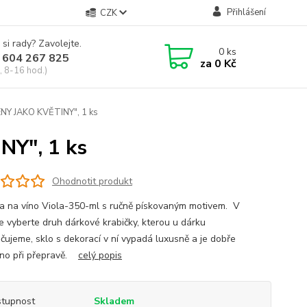
Přihlášení
CZK
 si rady? Zavolejte.
0
ks
 604 267 825
za
0 Kč
, 8-16 hod.)
ŽENY JAKO KVĚTINY", 1 ks
NY", 1 ks
Ohodnotit produkt
a na víno Viola-350-ml s ručně pískovaným motivem. V
e vyberte druh dárkové krabičky, kterou u dárku
čujeme, sklo s dekorací v ní vypadá luxusně a je dobře
no při přepravě.
celý popis
tupnost
Skladem