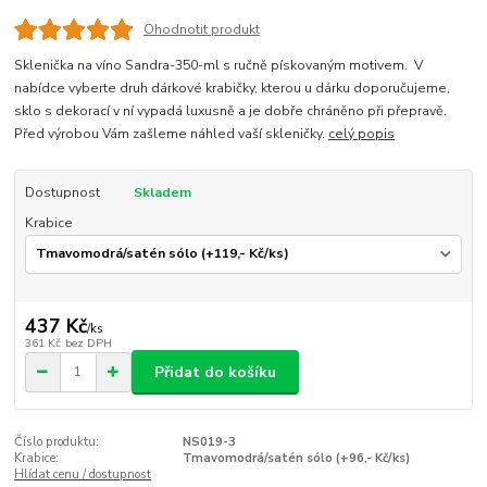
Ohodnotit produkt
Sklenička na víno Sandra-350-ml s ručně pískovaným motivem. V
nabídce vyberte druh dárkové krabičky, kterou u dárku doporučujeme,
sklo s dekorací v ní vypadá luxusně a je dobře chráněno při přepravě.
Před výrobou Vám zašleme náhled vaší skleničky.
celý popis
Dostupnost
Skladem
Krabice
437 Kč
/
ks
361 Kč
bez DPH
Přidat do košíku
Číslo produktu:
NS019-3
Krabice:
Tmavomodrá/satén sólo (+96,- Kč/ks)
Hlídat cenu / dostupnost