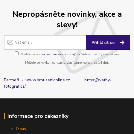
Nepropásněte novinky, akce a
slevy!
Přihlásit se
Souhlasím se
zpracováním osobních údajů
za účelem rozesílky newsletteru.
Můžete se kdykoli odhlásit. Zasíláme jednou za 14 dní.
Partneři - www.brousenionline.cz
https://svatby-
fotograf.cz/
Informace pro zákazníky
O nás