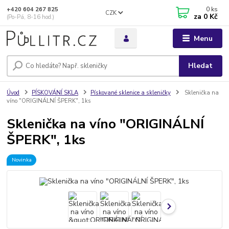
0
ks
+420 604 267 825
CZK
za
0 Kč
(Po-Pá, 8-16 hod.)
Menu
Hledat
Úvod
PÍSKOVÁNÍ SKLA
Pískované sklenice a skleničky
Sklenička na
víno "ORIGINÁLNÍ ŠPERK", 1ks
Sklenička na víno "ORIGINÁLNÍ
ŠPERK", 1ks
Novinka