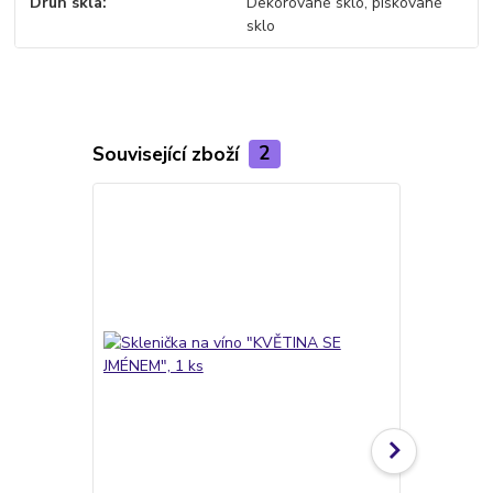
Druh skla
Dekorované sklo, pískované
sklo
Související zboží
2
TOP produkt