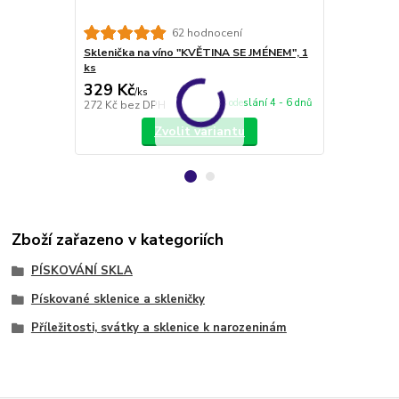
62 hodnocení
Sklenička na víno "KVĚTINA SE JMÉNEM", 1
VLASTNÍ MOT
ks
obrázku
329 Kč
228 Kč
/
ks
/
ks
odeslání 4 - 6 dnů
272 Kč
bez DPH
188 Kč
bez 
Zvolit variantu
Zboží zařazeno v kategoriích
PÍSKOVÁNÍ SKLA
Pískované sklenice a skleničky
Příležitosti, svátky a sklenice k narozeninám