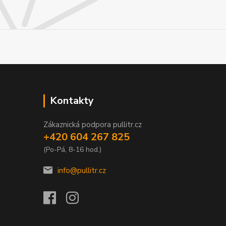
Kontakty
Zákaznická podpora pullitr.cz
+420 604 267 825
(Po-Pá, 8-16 hod.)
info@pullitr.cz