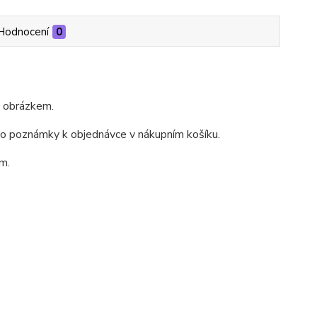
Hodnocení
0
m obrázkem.
do poznámky k objednávce v nákupním košíku.
m.