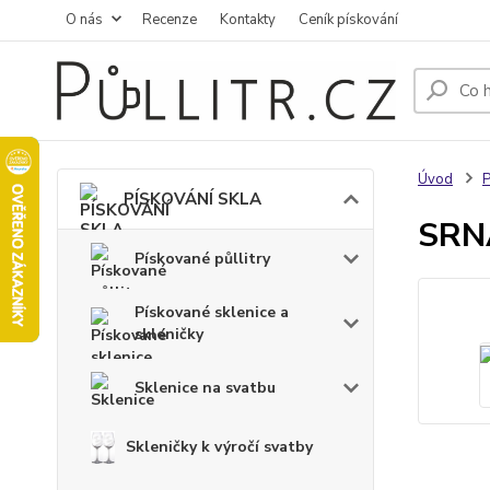
O nás
Recenze
Kontakty
Ceník pískování
Úvod
PÍSKOVÁNÍ SKLA
SRNA
Pískované půllitry
Pískované sklenice a
skleničky
Sklenice na svatbu
Skleničky k výročí svatby