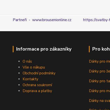
Partneři - www.brousenionline.cz
https://svatby-
Informace pro zákazníky
Pro koh
O nás
Dárky pro m
Vše o nákupu
Dárky pro ž
Obchodní podmínky
Kontakty
Dárky pro ta
Ochrana soukromí
Doprava a platby
Dárky pro m
Dárky na sv