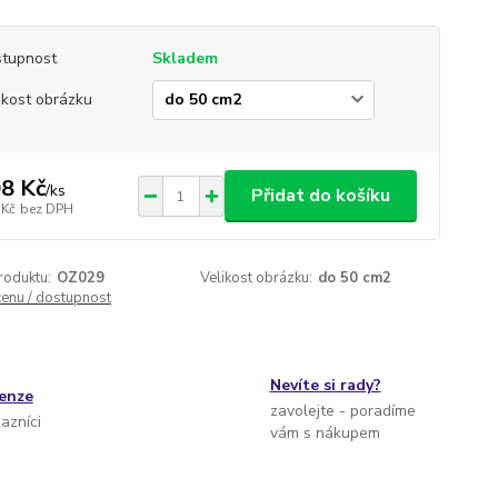
tupnost
Skladem
ikost obrázku
8 Kč
/
ks
Přidat do košíku
 Kč
bez DPH
roduktu:
OZ029
Velikost obrázku:
do 50 cm2
cenu / dostupnost
Nevíte si rady?
cenze
zavolejte - poradíme
kazníci
vám s nákupem