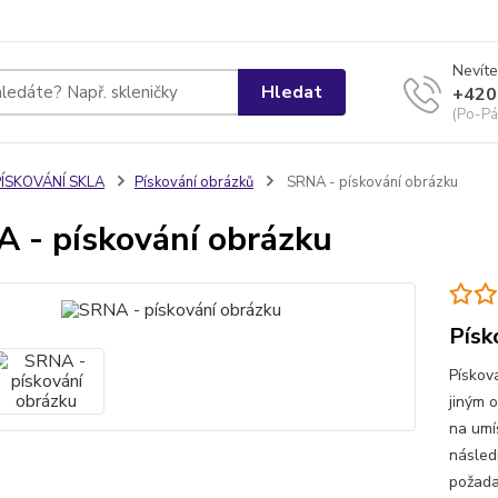
Nevíte
Hledat
+420
(Po-Pá
PÍSKOVÁNÍ SKLA
Pískování obrázků
SRNA - pískování obrázku
 - pískování obrázku
Písk
Pískov
jiným 
na umí
násled
požada