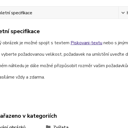
etní specifikace
tní specifikace
ý obrázek je možné spojit s textem
Piskovani-textu
nebo s jiný
e vyberte požadovanou velikost, požadavek na umístění uveďte 
ném náhledu je dále možné přizpůsobit rozměr vašim požadavků
asíláme vždy a zdarma.
zařazeno v kategoriích
vání obrázků
Zvířata