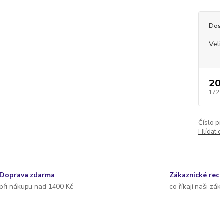
Dos
Vel
20
172
Číslo p
Hlídat 
Doprava zdarma
Zákaznické re
při nákupu nad 1400 Kč
co říkají naši zá