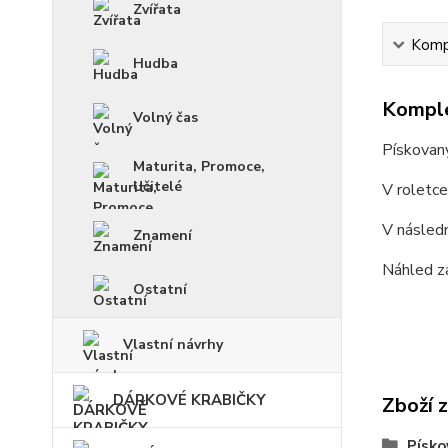
Zvířata
Kompl
Hudba
Komple
Volný čas
Pískovan
Maturita, Promoce,
Učitelé
V roletc
V násled
Znamení
Náhled z
Ostatní
Vlastní návrhy
DÁRKOVÉ KRABIČKY
Zboží 
Písko