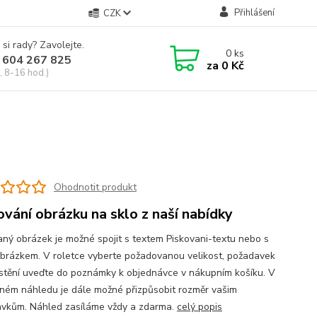
Přihlášení
CZK
 si rady? Zavolejte.
0
ks
 604 267 825
za
0 Kč
, 8-16 hod.)
Ohodnotit produkt
ování obrázku na sklo z naší nabídky
aný obrázek je možné spojit s textem Piskovani-textu nebo s
obrázkem. V roletce vyberte požadovanou velikost, požadavek
stění uveďte do poznámky k objednávce v nákupním košíku. V
ném náhledu je dále možné přizpůsobit rozměr vašim
vkům. Náhled zasíláme vždy a zdarma.
celý popis