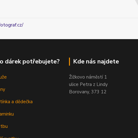
fotograf.cz/
o dárek potřebujete?
Kde nás najdete
uže
Žižkovo náměstí 1
ulice Petra z Lindy
eny
Borovany, 373 12
tínka a dědečka
aminku
atbu