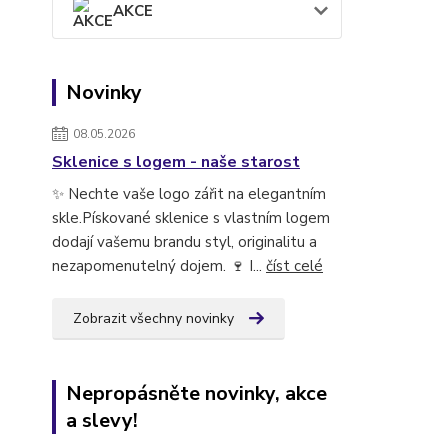
AKCE
Novinky
08.05.2026
Sklenice s logem - naše starost
✨ Nechte vaše logo zářit na elegantním
skle.Pískované sklenice s vlastním logem
dodají vašemu brandu styl, originalitu a
nezapomenutelný dojem. 🍷 I...
číst celé
Zobrazit všechny novinky
Nepropásněte novinky, akce
a slevy!