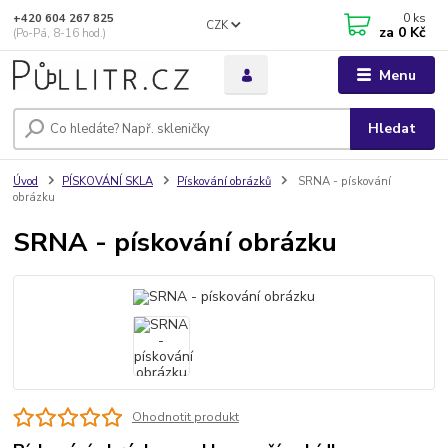
0
ks
+420 604 267 825
CZK
za
0 Kč
(Po-Pá, 8-16 hod.)
Menu
Hledat
Úvod
PÍSKOVÁNÍ SKLA
Pískování obrázků
SRNA - pískování
obrázku
SRNA - pískování obrázku
Ohodnotit produkt