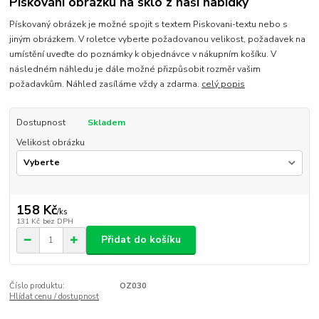
Pískování obrázku na sklo z naší nabídky
Pískovaný obrázek je možné spojit s textem Piskovani-textu nebo s
jiným obrázkem. V roletce vyberte požadovanou velikost, požadavek na
umístění uveďte do poznámky k objednávce v nákupním košíku. V
následném náhledu je dále možné přizpůsobit rozměr vašim
požadavkům. Náhled zasíláme vždy a zdarma.
celý popis
Dostupnost
Skladem
Velikost obrázku
158 Kč
/
ks
131 Kč
bez DPH
Přidat do košíku
Číslo produktu:
OZ030
Hlídat cenu / dostupnost