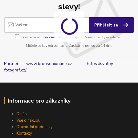
slevy!
Přihlásit se
Souhlasím se
zpracováním osobních údajů
za účelem rozesílky newsletteru.
Můžete se kdykoli odhlásit. Zasíláme jednou za 14 dní.
Partneři - www.brousenionline.cz
https://svatby-
fotograf.cz/
Informace pro zákazníky
O nás
Vše o nákupu
Obchodní podmínky
Kontakty