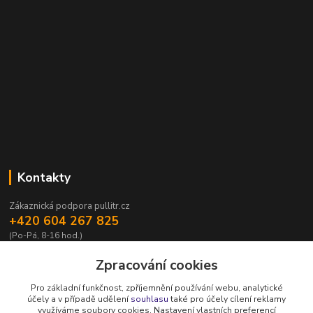
Kontakty
Zákaznická podpora pullitr.cz
+420 604 267 825
(Po-Pá, 8-16 hod.)
info@pullitr.cz
Zpracování cookies
Pro základní funkčnost, zpříjemnění používání webu, analytické
účely a v případě udělení
souhlasu
také pro účely cílení reklamy
využíváme soubory cookies. Nastavení vlastních preferencí