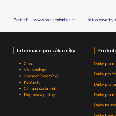
Partneři - www.brousenionline.cz
https://svatby-
Informace pro zákazníky
Pro koh
O nás
Dárky pro m
Vše o nákupu
Dárky pro ž
Obchodní podmínky
Kontakty
Dárky pro ta
Ochrana soukromí
Doprava a platby
Dárky pro m
Dárky na sv
Dárky k výro