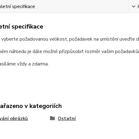
etní specifikace
tní specifikace
e vyberte požadovanou velikost, požadavek na umístění uveďte 
ném náhledu je dále možné přizpůsobit rozměr vašim požadavků
asíláme vždy a zdarma.
zařazeno v kategoriích
vání obrázků
Ostatní