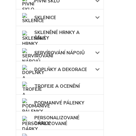
PIVNÍ SKLO
SKLENICE
SKLENĚNÉ HRNKY A
ŠÁLKY
SERVÍROVÁNÍ NÁPOJŮ
DOPLŇKY A DEKORACE
TROFEJE A OCENĚNÍ
PODMANIVÉ PÁLENKY
PERSONALIZOVANÉ
DÁRKY