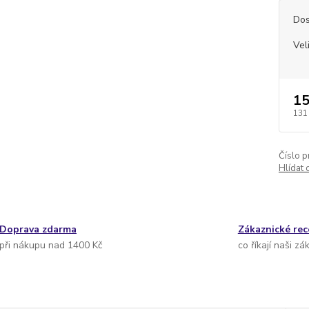
Dos
Vel
15
131
Číslo p
Hlídat 
Doprava zdarma
Zákaznické re
při nákupu nad 1400 Kč
co říkají naši zá