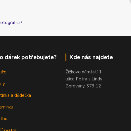
fotograf.cz/
o dárek potřebujete?
Kde nás najdete
uže
Žižkovo náměstí 1
ulice Petra z Lindy
eny
Borovany, 373 12
tínka a dědečka
aminku
atbu
čí svatby