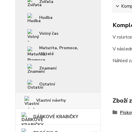
Zvířata
Kompl
Hudba
Komple
Volný čas
V roletc
Maturita, Promoce,
V násled
Učitelé
Náhled z
Znamení
Ostatní
Zboží 
Vlastní návrhy
Písko
DÁRKOVÉ KRABIČKY