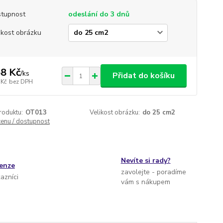
tupnost
odeslání do 3 dnů
ikost obrázku
8 Kč
/
ks
Přidat do košíku
 Kč
bez DPH
roduktu:
OT013
Velikost obrázku:
do 25 cm2
cenu / dostupnost
Nevíte si rady?
cenze
zavolejte - poradíme
kazníci
vám s nákupem