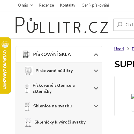
O nás
Recenze
Kontakty
Ceník pískování
Úvod
PÍSKOVÁNÍ SKLA
SUPE
Pískované půllitry
Pískované sklenice a
skleničky
Sklenice na svatbu
Skleničky k výročí svatby