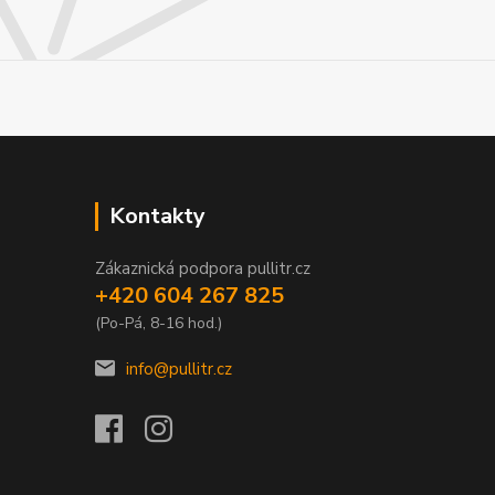
Kontakty
Zákaznická podpora pullitr.cz
+420 604 267 825
(Po-Pá, 8-16 hod.)
info@pullitr.cz