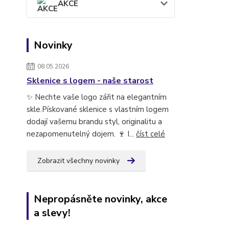
AKCE
Novinky
08.05.2026
Sklenice s logem - naše starost
✨ Nechte vaše logo zářit na elegantním
skle.Pískované sklenice s vlastním logem
dodají vašemu brandu styl, originalitu a
nezapomenutelný dojem. 🍷 I...
číst celé
Zobrazit všechny novinky
Nepropásněte novinky, akce
a slevy!