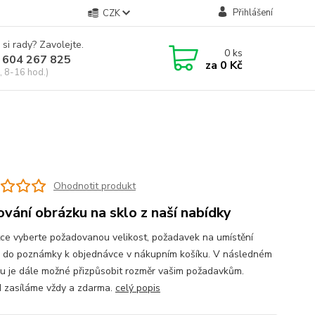
Přihlášení
CZK
 si rady? Zavolejte.
0
ks
 604 267 825
za
0 Kč
, 8-16 hod.)
Ohodnotit produkt
ování obrázku na sklo z naší nabídky
tce vyberte požadovanou velikost, požadavek na umístění
 do poznámky k objednávce v nákupním košíku. V následném
u je dále možné přizpůsobit rozměr vašim požadavkům.
 zasíláme vždy a zdarma.
celý popis