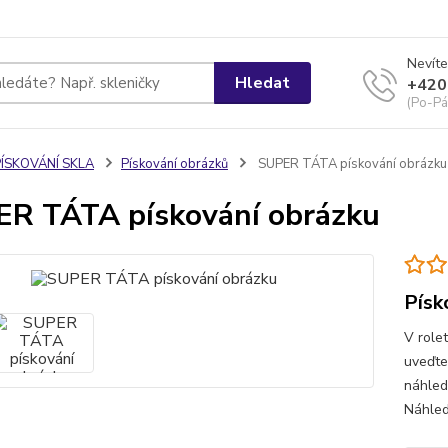
Nevíte
Hledat
+420
(Po-Pá
PÍSKOVÁNÍ SKLA
Pískování obrázků
SUPER TÁTA pískování obrázku
R TÁTA pískování obrázku
Písk
V role
uveďte
náhled
Náhled