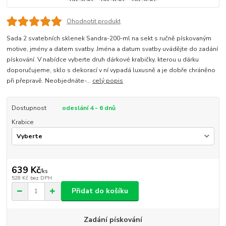
Ohodnotit produkt
Sada 2 svatebních sklenek Sandra-200-ml na sekt s ručně pískovaným
motive, jmény a datem svatby. Jména a datum svatby uvádějte do zadání
pískování. V nabídce vyberte druh dárkové krabičky, kterou u dárku
doporučujeme, sklo s dekorací v ní vypadá luxusně a je dobře chráněno
při přepravě. Neobjednáte-...
celý popis
Dostupnost
odeslání 4 - 6 dnů
Krabice
639 Kč
/
ks
528 Kč
bez DPH
Přidat do košíku
Zadání pískování