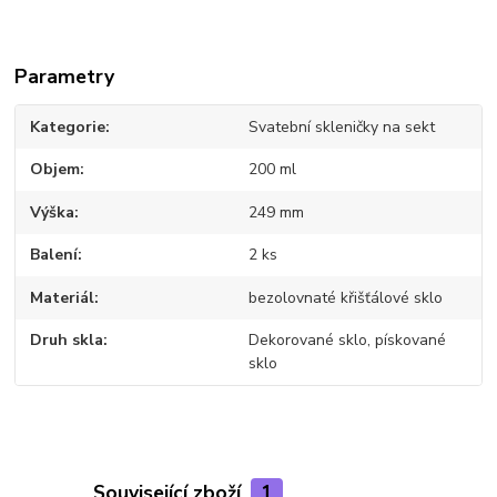
Parametry
Kategorie
Svatební skleničky na sekt
Objem
200 ml
Výška
249 mm
Balení
2 ks
Materiál
bezolovnaté křišťálové sklo
Druh skla
Dekorované sklo, pískované
sklo
Související zboží
1