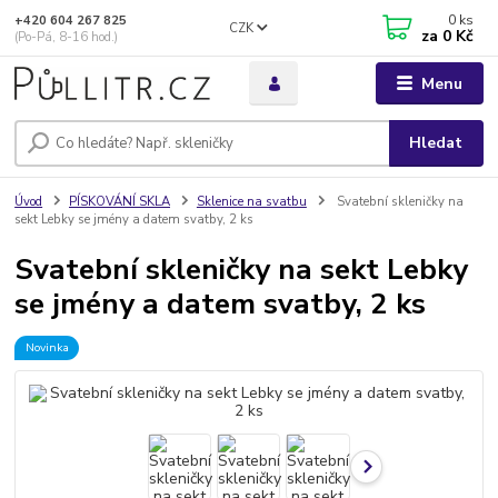
0
ks
+420 604 267 825
CZK
za
0 Kč
(Po-Pá, 8-16 hod.)
Menu
Hledat
Úvod
PÍSKOVÁNÍ SKLA
Sklenice na svatbu
Svatební skleničky na
sekt Lebky se jmény a datem svatby, 2 ks
Svatební skleničky na sekt Lebky
se jmény a datem svatby, 2 ks
Novinka