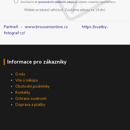
Souhlasím se
zpracováním osobních údajů
za účelem rozesílky newsletteru.
Můžete se kdykoli odhlásit. Zasíláme jednou za 14 dní.
Partneři - www.brousenionline.cz
https://svatby-
fotograf.cz/
Informace pro zákazníky
O nás
Vše o nákupu
Obchodní podmínky
Kontakty
Ochrana soukromí
Doprava a platby