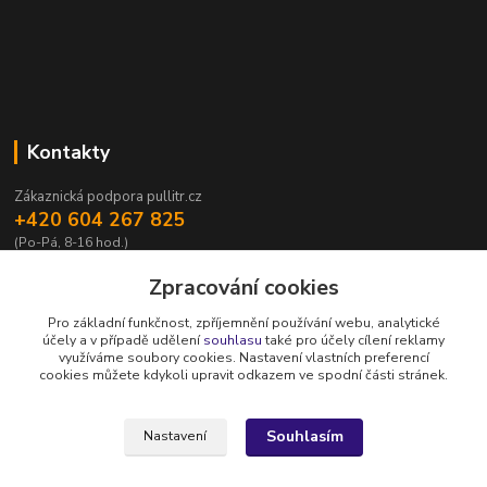
Kontakty
Zákaznická podpora pullitr.cz
+420 604 267 825
(Po-Pá, 8-16 hod.)
info@pullitr.cz
Zpracování cookies
Pro základní funkčnost, zpříjemnění používání webu, analytické
účely a v případě udělení
souhlasu
také pro účely cílení reklamy
využíváme soubory cookies. Nastavení vlastních preferencí
cookies můžete kdykoli upravit odkazem ve spodní části stránek.
Upravit sběr cookies.
Souhlasím
Nastavení