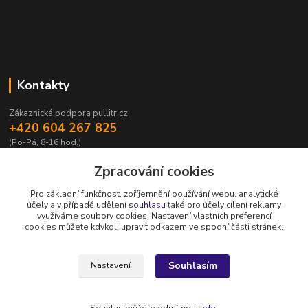
Kontakty
Zákaznická podpora pullitr.cz
+420 604 267 825
(Po-Pá, 8-16 hod.)
info@pullitr.cz
Zpracování cookies
Pro základní funkčnost, zpříjemnění používání webu, analytické
účely a v případě udělení
souhlasu
také pro účely cílení reklamy
využíváme soubory cookies. Nastavení vlastních preferencí
cookies můžete kdykoli upravit odkazem ve spodní části stránek.
Upravit sběr cookies.
Souhlasím
Nastavení
Copyright © Půllitr.cz | Optimalizace a marketing -
Opteo.cz