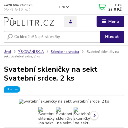
0
ks
+420 604 267 825
CZK
za
0 Kč
(Po-Pá, 8-16 hod.)
Menu
Hledat
Úvod
PÍSKOVÁNÍ SKLA
Sklenice na svatbu
Svatební skleničky na
sekt Svatební srdce, 2 ks
Svatební skleničky na sekt
Svatební srdce, 2 ks
Novinka