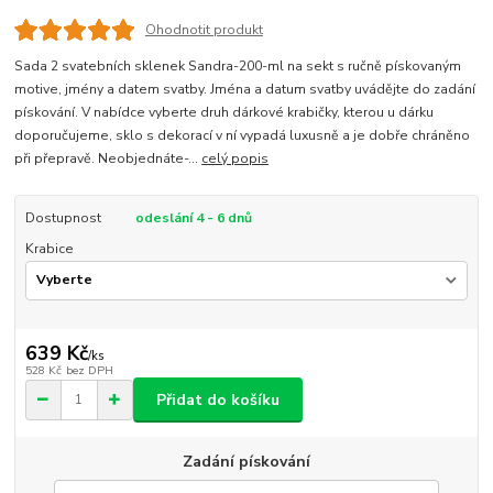
Ohodnotit produkt
Sada 2 svatebních sklenek Sandra-200-ml na sekt s ručně pískovaným
motive, jmény a datem svatby. Jména a datum svatby uvádějte do zadání
pískování. V nabídce vyberte druh dárkové krabičky, kterou u dárku
doporučujeme, sklo s dekorací v ní vypadá luxusně a je dobře chráněno
při přepravě. Neobjednáte-...
celý popis
Dostupnost
odeslání 4 - 6 dnů
Krabice
639 Kč
/
ks
528 Kč
bez DPH
Přidat do košíku
Zadání pískování