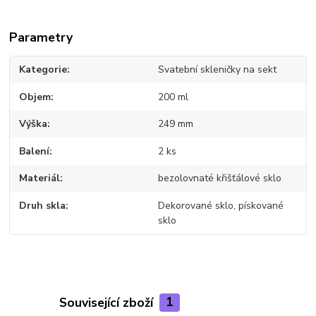
Parametry
Kategorie
Svatební skleničky na sekt
Objem
200 ml
Výška
249 mm
Balení
2 ks
Materiál
bezolovnaté křišťálové sklo
Druh skla
Dekorované sklo, pískované
sklo
Související zboží
1