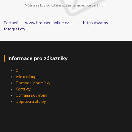
Můžete se kdykoli odhlásit. Zasíláme jednou za 14 dní.
Partneři - www.brousenionline.cz
https://svatby-
fotograf.cz/
Informace pro zákazníky
O nás
Vše o nákupu
Obchodní podmínky
Kontakty
Ochrana soukromí
Doprava a platby