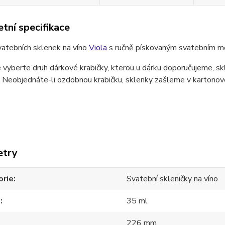
tní specifikace
vatebních sklenek na víno
Viola
s ručně pískovaným svatebním m
 vyberte druh dárkové krabičky, kterou u dárku doporučujeme, skl
 Neobjednáte-li ozdobnou krabičku, sklenky zašleme v kartonové 
etry
orie
Svatební skleničky na víno
m
35 ml
226 mm