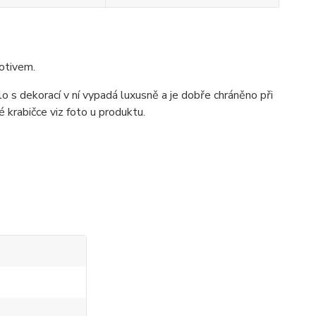
otivem.
o s dekorací v ní vypadá luxusně a je dobře chráněno při
krabičce viz foto u produktu.