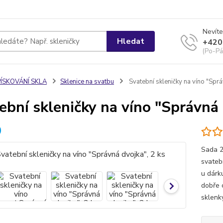
Nevíte
Hledat
+420
(Po-Pá
PÍSKOVÁNÍ SKLA
Sklenice na svatbu
Svatební skleničky na víno "Sprá
ební skleničky na víno "Správná 
Sada 2
svateb
u dárk
dobře 
sklenky