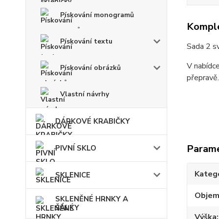
Pískování monogramů
Komple
Pískování textu
Sada 2 s
V nabídce
Pískování obrázků
přepravě.
Vlastní návrhy
DÁRKOVÉ KRABIČKY
Param
PIVNÍ SKLO
Kateg
SKLENICE
Obje
SKLENĚNÉ HRNKY A
ŠÁLKY
Výška