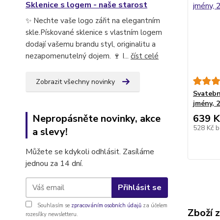
Sklenice s logem - naše starost
✨ Nechte vaše logo zářit na elegantním
skle.Pískované sklenice s vlastním logem
dodají vašemu brandu styl, originalitu a
nezapomenutelný dojem. 🍷 I...
číst celé
Zobrazit všechny novinky
Svatebn
jmény, 2
Nepropásněte novinky, akce
639 K
528 Kč
b
a slevy!
Můžete se kdykoli odhlásit. Zasíláme
jednou za 14 dní.
Přihlásit se
Souhlasím se
zpracováním osobních údajů
za účelem
Zboží 
rozesílky newsletteru.