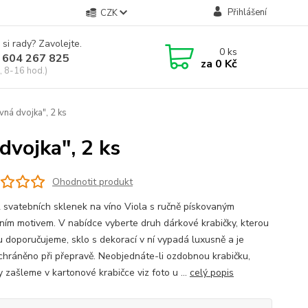
Přihlášení
CZK
 si rady? Zavolejte.
0
ks
 604 267 825
za
0 Kč
, 8-16 hod.)
vná dvojka", 2 ks
dvojka", 2 ks
Ohodnotit produkt
 svatebních sklenek na víno Viola s ručně pískovaným
ním motivem. V nabídce vyberte druh dárkové krabičky, kterou
u doporučujeme, sklo s dekorací v ní vypadá luxusně a je
chráněno při přepravě. Neobjednáte-li ozdobnou krabičku,
 zašleme v kartonové krabičce viz foto u ...
celý popis