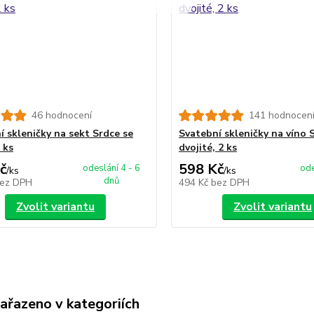
46 hodnocení
141 hodnocen
í skleničky na sekt Srdce se
Svatební skleničky na víno 
 ks
dvojité, 2 ks
č
598 Kč
odeslání 4 - 6
ode
/
ks
/
ks
dnů
ez DPH
494 Kč
bez DPH
Zvolit variantu
Zvolit variantu
zařazeno v kategoriích