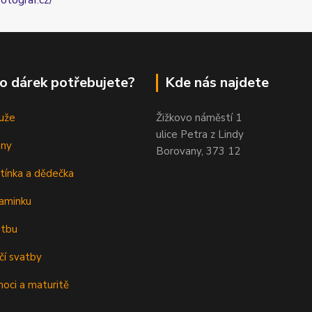
fotograf.cz/
o dárek potřebujete?
Kde nás najdete
uže
Žižkovo náměstí 1
ulice Petra z Lindy
eny
Borovany, 373 12
tínka a dědečka
aminku
atbu
čí svatby
oci a maturitě