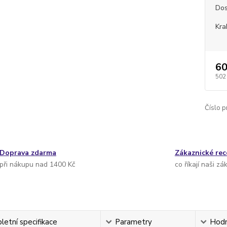
Dos
Kra
60
502
Číslo p
Doprava zdarma
Zákaznické re
při nákupu nad 1400 Kč
co říkají naši zá
etní specifikace
Parametry
Hodn