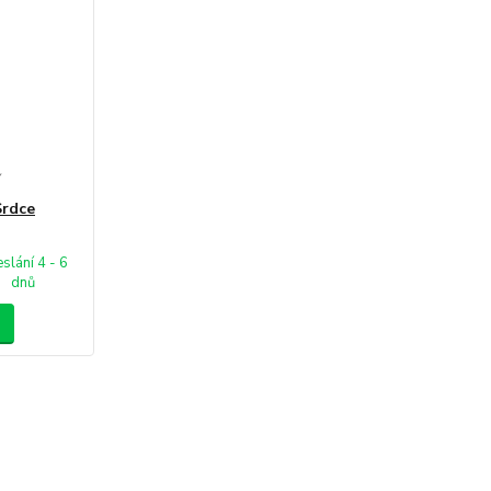
í
Srdce
slání 4 - 6
dnů