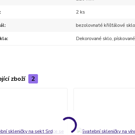
2 ks
ál
bezolovnaté křišťálové skl
kla
Dekorované sklo, pískované
jící zboží
2