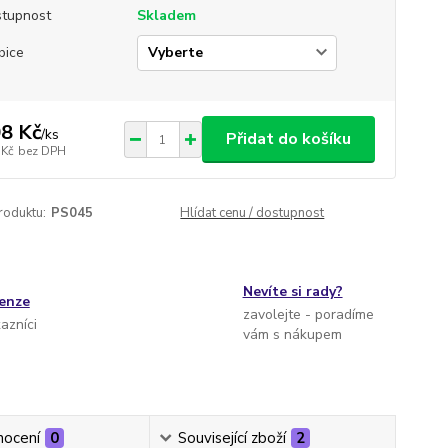
tupnost
Skladem
bice
8 Kč
/
ks
Přidat do košíku
 Kč
bez DPH
roduktu:
PS045
Hlídat cenu / dostupnost
Nevíte si rady?
cenze
zavolejte - poradíme
kazníci
vám s nákupem
ocení
0
Související zboží
2