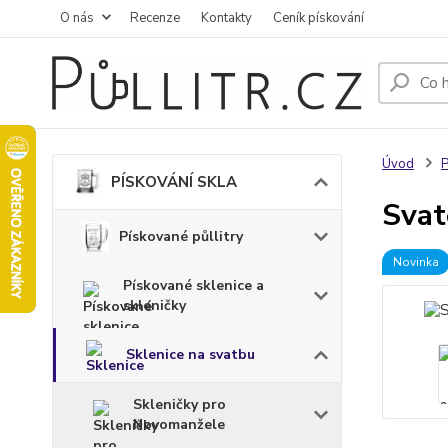
O nás
Recenze
Kontakty
Ceník pískování
Úvod
PÍSKOVÁNÍ SKLA
Svat
Pískované půllitry
Novinka
Pískované sklenice a
skleničky
Sklenice na svatbu
Skleničky pro
Novomanžele