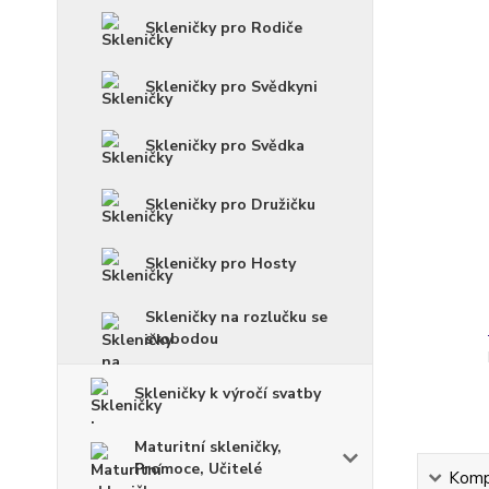
Skleničky pro Rodiče
Skleničky pro Svědkyni
Skleničky pro Svědka
Skleničky pro Družičku
Skleničky pro Hosty
Skleničky na rozlučku se
svobodou
Skleničky k výročí svatby
Maturitní skleničky,
Promoce, Učitelé
Kompl