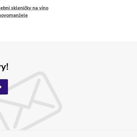
ební skleničky na víno
novomanžele
y!