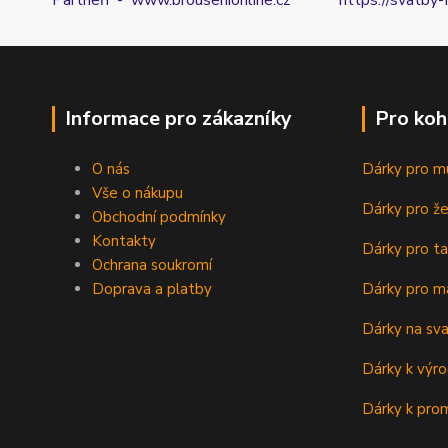
Partneři - www.brousenionline.cz
https://svatby-
Informace pro zákazníky
Pro koh
O nás
Dárky pro m
Vše o nákupu
Dárky pro ž
Obchodní podmínky
Kontakty
Dárky pro ta
Ochrana soukromí
Doprava a platby
Dárky pro m
Dárky na sv
Dárky k výro
Dárky k prom