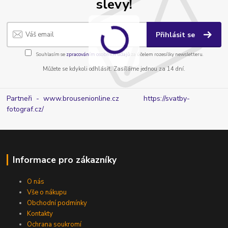
slevy!
Přihlásit se
Souhlasím se
zpracováním osobních údajů
za účelem rozesílky newsletteru.
Můžete se kdykoli odhlásit. Zasíláme jednou za 14 dní.
Partneři - www.brousenionline.cz
https://svatby-
fotograf.cz/
Informace pro zákazníky
O nás
Vše o nákupu
Obchodní podmínky
Kontakty
Ochrana soukromí