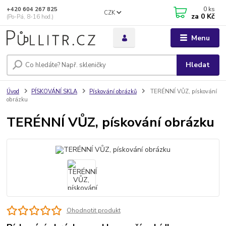
0
ks
+420 604 267 825
CZK
za
0 Kč
(Po-Pá, 8-16 hod.)
Menu
Hledat
Úvod
PÍSKOVÁNÍ SKLA
Pískování obrázků
TERÉNNÍ VŮZ, pískování
obrázku
TERÉNNÍ VŮZ, pískování obrázku
Ohodnotit produkt