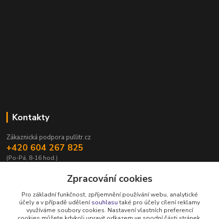
Kontakty
Zákaznická podpora pullitr.cz
+420 604 267 825
(Po-Pá, 8-16 hod.)
info@pullitr.cz
Zpracování cookies
Pro základní funkčnost, zpříjemnění používání webu, analytické
účely a v případě udělení
souhlasu
také pro účely cílení reklamy
využíváme soubory cookies. Nastavení vlastních preferencí
cookies můžete kdykoli upravit odkazem ve spodní části stránek.