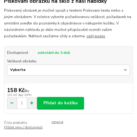
Pískování obrázku na sklo z naší nabídky
Pískovaný obrázek je možné spojit s textem Piskovani-textu nebo s
jiným obrázkem. V roletce vyberte požadovanou velikost, požadavek na
umístění uveďte do poznámky k objednávce v nákupním košíku. V
následném náhledu je dále možné přizpůsobit rozměr vašim
požadavkům. Náhled zasíláme vždy a zdarma.
celý popis
Dostupnost
odeslání do 3 dnů
Velikost obrázku
158 Kč
/
ks
131 Kč
bez DPH
Přidat do košíku
Číslo produktu:
OD019
Hlídat cenu / dostupnost