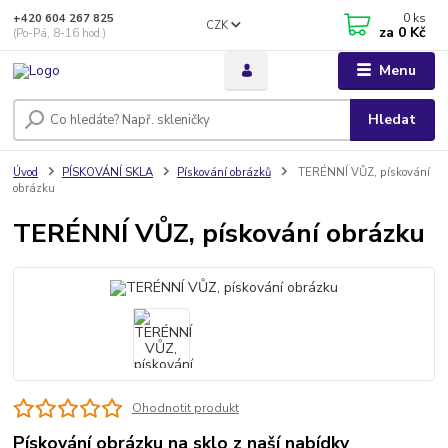
0
ks
+420 604 267 825
CZK
za
0 Kč
(Po-Pá, 8-16 hod.)
Menu
Hledat
Úvod
PÍSKOVÁNÍ SKLA
Pískování obrázků
TERÉNNÍ VŮZ, pískování
obrázku
TERÉNNÍ VŮZ, pískování obrázku
Ohodnotit produkt
Pískování obrázku na sklo z naší nabídky