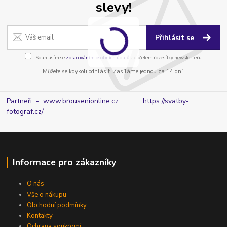
slevy!
Přihlásit se
Souhlasím se
zpracováním osobních údajů
za účelem rozesílky newsletteru.
Můžete se kdykoli odhlásit. Zasíláme jednou za 14 dní.
Partneři - www.brousenionline.cz
https://svatby-
fotograf.cz/
Informace pro zákazníky
O nás
Vše o nákupu
Obchodní podmínky
Kontakty
Ochrana soukromí