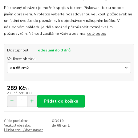
Pískovaný obrázek je možné spojit s textem Piskovani-textu nebo s
jiným obrázkem. V roletce vyberte požadovanou velikost, požadavek na
umístění uveďte do poznámky k objednávce v nákupním košíku. V
následném náhledu je dále možné přizpůsobit rozměr vašim
požadavkům. Náhled zasíláme vždy a zdarma.
celý popis
Dostupnost
odeslání do 3 dnů
Velikost obrázku
289 Kč
/
ks
239 Kč
bez DPH
Přidat do košíku
Číslo produktu:
OD019
Velikost obrázku:
do 65 cm2
Hlídat cenu / dostupnost