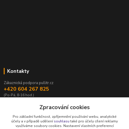
Kontakty
Zákaznická podpora pullitr.cz
+420 604 267 825
(Po-Pá, 8-16 hod.)
info@pullitr.cz
Zpracování cookies
Pro základní funkčnost, zpříjemnění používání webu, analytické
účely a v případě udělení
souhlasu
také pro účely cílení reklamy
využíváme soubory cookies. Nastavení vlastních preferencí