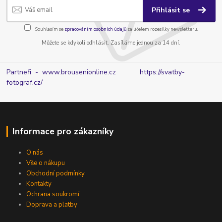
Přihlásit se
Souhlasím se
zpracováním osobních údajů
za účelem rozesílky newsletteru.
Můžete se kdykoli odhlásit. Zasíláme jednou za 14 dní.
Partneři - www.brousenionline.cz
https://svatby-
fotograf.cz/
Informace pro zákazníky
O nás
Vše o nákupu
Obchodní podmínky
Kontakty
Ochrana soukromí
Doprava a platby