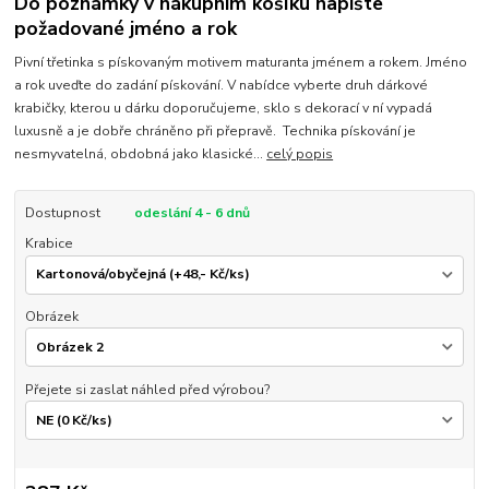
Do poznámky v nákupním košíku napište
požadované jméno a rok
Pivní třetinka s pískovaným motivem maturanta jménem a rokem. Jméno
a rok uveďte do zadání pískování. V nabídce vyberte druh dárkové
krabičky, kterou u dárku doporučujeme, sklo s dekorací v ní vypadá
luxusně a je dobře chráněno při přepravě. Technika pískování je
nesmyvatelná, obdobná jako klasické...
celý popis
Dostupnost
odeslání 4 - 6 dnů
Krabice
Obrázek
Přejete si zaslat náhled před výrobou?