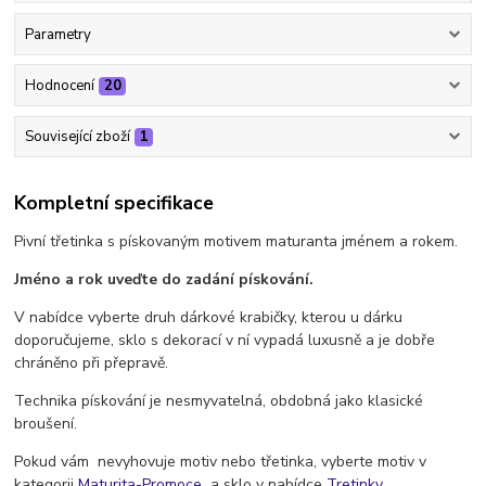
Parametry
Hodnocení
20
Související zboží
1
Kompletní specifikace
Pivní třetinka s pískovaným motivem maturanta jménem a rokem.
Jméno a rok uveďte do zadání pískování.
V nabídce vyberte druh dárkové krabičky, kterou u dárku
doporučujeme, sklo s dekorací v ní vypadá luxusně a je dobře
chráněno při přepravě.
Technika pískování je nesmyvatelná, obdobná jako klasické
broušení.
Pokud vám nevyhovuje motiv nebo třetinka, vyberte motiv v
kategorii
Maturita-Promoce
a sklo v nabídce
Tretinky