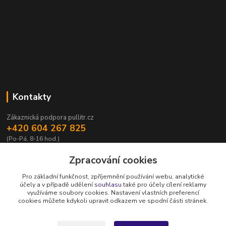
Kontakty
Zákaznická podpora pullitr.cz
+420 604 267 825
(Po-Pá, 8-16 hod.)
info@pullitr.cz
Zpracování cookies
Pro základní funkčnost, zpříjemnění používání webu, analytické
účely a v případě udělení
souhlasu
také pro účely cílení reklamy
využíváme soubory cookies. Nastavení vlastních preferencí
cookies můžete kdykoli upravit odkazem ve spodní části stránek.