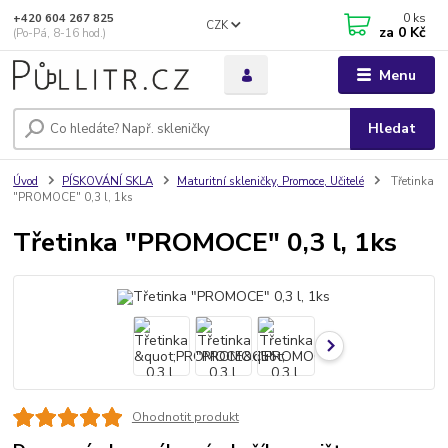
0
ks
+420 604 267 825
CZK
za
0 Kč
(Po-Pá, 8-16 hod.)
Menu
Hledat
Úvod
PÍSKOVÁNÍ SKLA
Maturitní skleničky, Promoce, Učitelé
Třetinka
"PROMOCE" 0,3 l, 1ks
Třetinka "PROMOCE" 0,3 l, 1ks
Ohodnotit produkt