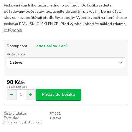
Pískování vlastního textu z jednoho pohledu. Do košíku zadejte
požadovaný počet slov, text uveďte do zadání pískování. Do množství
slov se nezapočítávají předložky a spojky. Vyberte zboží na které chcete
pískovat PIVNI-SKLO SKLENICE Před výrobou obdržíte náhled zdarma.
celý popis
Dostupnost
odeslání do 3 dnů
Počet slov
98 Kč
/
ks
81 Kč
bez DPH
Přidat do košíku
Číslo produktu:
PT002
Počet slov:
1 slovo
Hlídat cenu / dostupnost