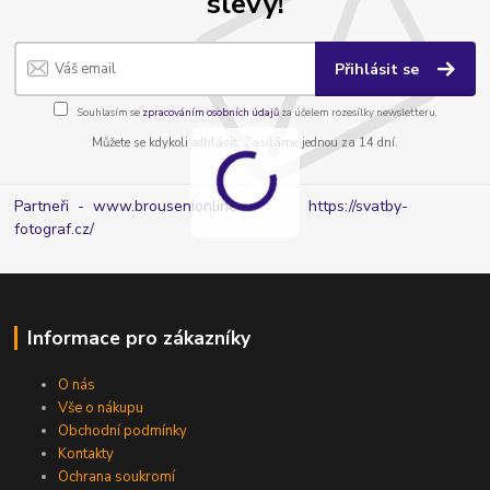
slevy!
Přihlásit se
Souhlasím se
zpracováním osobních údajů
za účelem rozesílky newsletteru.
Můžete se kdykoli odhlásit. Zasíláme jednou za 14 dní.
Partneři - www.brousenionline.cz
https://svatby-
fotograf.cz/
Informace pro zákazníky
O nás
Vše o nákupu
Obchodní podmínky
Kontakty
Ochrana soukromí