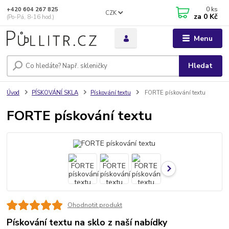
0
ks
+420 604 267 825
CZK
za
0 Kč
(Po-Pá, 8-16 hod.)
Menu
Hledat
Úvod
PÍSKOVÁNÍ SKLA
Pískování textu
FORTE pískování textu
FORTE pískování textu
Ohodnotit produkt
Pískování textu na sklo z naší nabídky