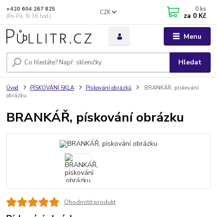
0
ks
+420 604 267 825
CZK
za
0 Kč
(Po-Pá, 8-16 hod.)
Menu
Hledat
Úvod
PÍSKOVÁNÍ SKLA
Pískování obrázků
BRANKÁŘ, pískování
obrázku
BRANKÁŘ, pískování obrázku
Ohodnotit produkt