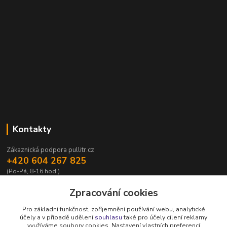
Kontakty
Zákaznická podpora pullitr.cz
+420 604 267 825
(Po-Pá, 8-16 hod.)
info@pullitr.cz
Zpracování cookies
Pro základní funkčnost, zpříjemnění používání webu, analytické
účely a v případě udělení
souhlasu
také pro účely cílení reklamy
využíváme soubory cookies. Nastavení vlastních preferencí