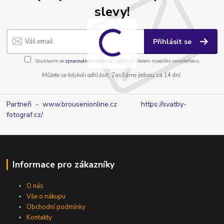
slevy!
Přihlásit se
Souhlasím se
zpracováním osobních údajů
za účelem rozesílky newsletteru.
Můžete se kdykoli odhlásit. Zasíláme jednou za 14 dní.
Partneři - www.brousenionline.cz
https://svatby-
fotograf.cz/
Informace pro zákazníky
O nás
Vše o nákupu
Obchodní podmínky
Kontakty