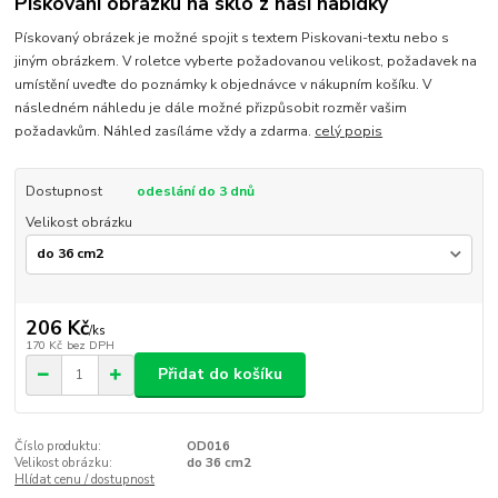
Pískování obrázku na sklo z naší nabídky
Pískovaný obrázek je možné spojit s textem Piskovani-textu nebo s
jiným obrázkem. V roletce vyberte požadovanou velikost, požadavek na
umístění uveďte do poznámky k objednávce v nákupním košíku. V
následném náhledu je dále možné přizpůsobit rozměr vašim
požadavkům. Náhled zasíláme vždy a zdarma.
celý popis
Dostupnost
odeslání do 3 dnů
Velikost obrázku
206 Kč
/
ks
170 Kč
bez DPH
Přidat do košíku
Číslo produktu:
OD016
Velikost obrázku:
do 36 cm2
Hlídat cenu / dostupnost