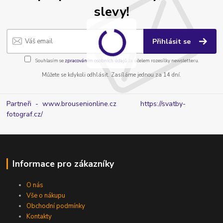
slevy!
Přihlásit se
Souhlasím se
zpracováním osobních údajů
za účelem rozesílky newsletteru.
Můžete se kdykoli odhlásit. Zasíláme jednou za 14 dní.
Partneři - www.brousenionline.cz
https://svatby-
fotograf.cz/
Informace pro zákazníky
O nás
Vše o nákupu
Obchodní podmínky
Kontakty