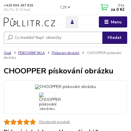
0
ks
+420 604 267 825
CZK
za
0 Kč
(Po-Pá, 8-16 hod.)
Menu
Hledat
Úvod
PÍSKOVÁNÍ SKLA
Pískování obrázků
CHOOPPER pískování
obrázku
CHOOPPER pískování obrázku
Ohodnotit produkt