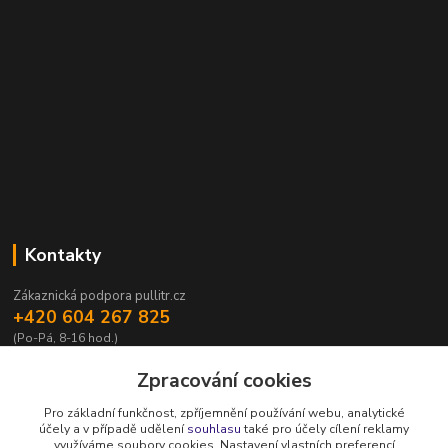
Kontakty
Zákaznická podpora pullitr.cz
+420 604 267 825
(Po-Pá, 8-16 hod.)
info@pullitr.cz
Zpracování cookies
Pro základní funkčnost, zpříjemnění používání webu, analytické
účely a v případě udělení
souhlasu
také pro účely cílení reklamy
využíváme soubory cookies. Nastavení vlastních preferencí